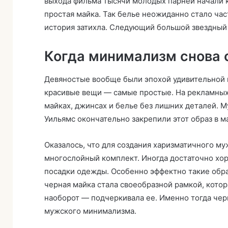
выхода фильма тысячи молодых парней начали к
простая майка. Так белье неожиданно стало час
история затихла. Следующий большой звездный 
Когда минимализм снова 
Девяностые вообще были эпохой удивительной 
красивые вещи — самые простые. На рекламных п
майках, джинсах и белье без лишних деталей. М
Уильямс окончательно закрепили этот образ в м
Оказалось, что для создания харизматичного му
многослойный комплект. Иногда достаточно хор
посадки одежды. Особенно эффектно такие обра
черная майка стала своеобразной рамкой, котор
наоборот — подчеркивала ее. Именно тогда чер
мужского минимализма.