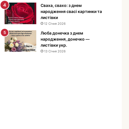
е
Сваха, свахо: з днем
н
народження свасі картинки та
н
листівки
я
12 Січня 2026
м
Люба донечка з днем
у
народження, донечко —
ж
листівки укр.
ч
13 Січня 2026
и
н
і
—
п
р
и
в
і
т
а
н
н