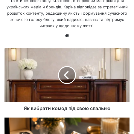
та стилісткою-консультанткою, створюючи матеріали для
українських медіа й брендів. Каріна відповідає за стратегічний
розвиток контенту, редакційну якість і формування сучасного
жіночого голосу блогу, який надихає, навчає та підтримує
читачок у щоденному житті.
Ве
б-
са
йт
Як вибрати комод під свою спальню