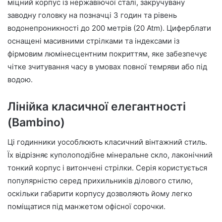
міцний корпус із нержавіючої сталі, закручувану
заводну головку на позначці 3 годин та рівень
водонепроникності до 200 метрів (20 Atm). Циферблати
оснащені масивними стрілками та індексами із
фірмовим люмінесцентним покриттям, яке забезпечує
чітке зчитування часу в умовах повної темряви або під
водою.
Лінійка класичної елегантності
(Bambino)
Ці годинники уособлюють класичний вінтажний стиль.
Їх відрізняє куполоподібне мінеральне скло, лаконічний
тонкий корпус і витончені стрілки. Серія користується
популярністю серед прихильників ділового стилю,
оскільки габарити корпусу дозволяють йому легко
поміщатися під манжетом офісної сорочки.