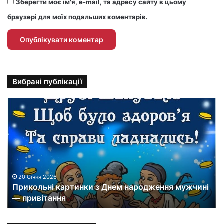
Зберегти моє ім'я, e-mail, та адресу сайту в цьому
браузері для моїх подальших коментарів.
Вибрані публікації
П
р
и
к
о
л
ь
н
20 Січня 2026
Прикольні картинки з Днем народження мужчині
і
— привітання
к
а
р