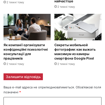
найчастіше
2 тижні тому
2 тижні тому
Як компанії організувати
Секреты мобильной
конфіденційні психологічні
фотографии: как выжать
консультації для
максимум из камеры
працівників
смартфона Google Pixel
2 тижні тому
2 тижні тому
Залишити відповідь
Ваша e-mail адреса не оприлюднюватиметься.
Обов’язкові поля
позначені
*
К