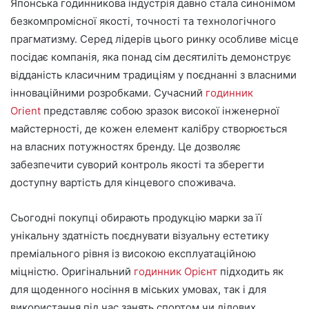
Японська годинникова індустрія давно стала синонімом
безкомпромісної якості, точності та технологічного
прагматизму. Серед лідерів цього ринку особливе місце
посідає компанія, яка понад сім десятиліть демонструє
відданість класичним традиціям у поєднанні з власними
інноваційними розробками. Сучасний
годинник
Orient
представляє собою зразок високої інженерної
майстерності, де кожен елемент калібру створюється
на власних потужностях бренду. Це дозволяє
забезпечити суворий контроль якості та зберегти
доступну вартість для кінцевого споживача.
Сьогодні покупці обирають продукцію марки за її
унікальну здатність поєднувати візуальну естетику
преміального рівня із високою експлуатаційною
міцністю. Оригінальний
годинник Орієнт
підходить як
для щоденного носіння в міських умовах, так і для
використання під час занять спортом чи ділових