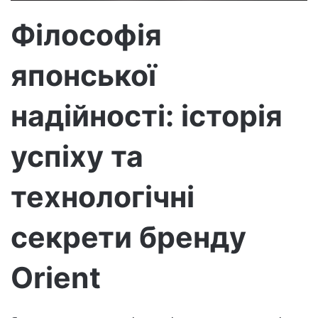
р
Філософія
о
н
японської
н
о
г
надійності: історія
о
л
успіху та
и
с
технологічні
т
а
секрети бренду
Orient