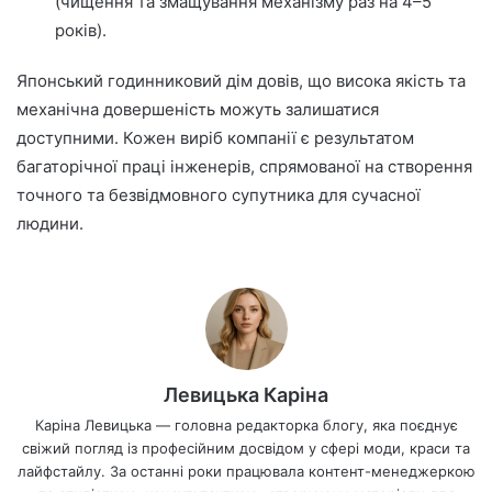
(чищення та змащування механізму раз на 4–5
років).
Японський годинниковий дім довів, що висока якість та
механічна довершеність можуть залишатися
доступними. Кожен виріб компанії є результатом
багаторічної праці інженерів, спрямованої на створення
точного та безвідмовного супутника для сучасної
людини.
Левицька Каріна
Каріна Левицька — головна редакторка блогу, яка поєднує
свіжий погляд із професійним досвідом у сфері моди, краси та
лайфстайлу. За останні роки працювала контент-менеджеркою