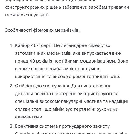
конструкторських рішень забезпечує виробам тривалий
термін експлуатації.
Особливості фірмових механізмів:
Калібр 46-ї серії. Це легендарне сімейство
автоматичних механізмів, яке випускається вже
понад 40 років із постійними модернізаціями. Воно
відоме своєю невибагливістю до умов
використання та високою ремонтопридатністю.
Стійкість до зношування. Для виготовлення
деталей осей та шестерень використовуються
спеціальні високомолекулярні мастила та надміцні
сплави сталі, що мінімізує тертя між рухомими
елементами.
Ефективна система протиударного захисту.
Спеціальні амортизатори захищають делікатну вісь