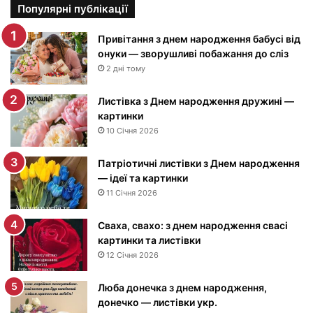
т
Популярні публікації
и
н
Привітання з днем народження бабусі від
к
онуки — зворушливі побажання до сліз
и
2 дні тому
з
Д
Листівка з Днем народження дружині —
н
картинки
е
10 Січня 2026
м
н
Патріотичні листівки з Днем народження
а
— ідеї та картинки
р
11 Січня 2026
о
д
Сваха, свахо: з днем народження свасі
ж
картинки та листівки
е
12 Січня 2026
н
н
я
Люба донечка з днем народження,
м
донечко — листівки укр.