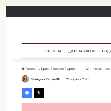
ГОЛОВНА
ДІМ І ЗАТИШОК
РОДИ
Головна
/
Краса і догляд
/
Фрезер для маникюра: как
Левицька Каріна
Н
25 Червня 2026
а
Facebook
X
д
і
ш
л