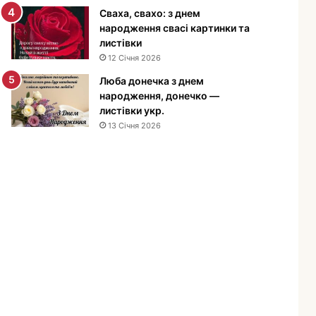
е
Сваха, свахо: з днем
н
народження свасі картинки та
н
листівки
я
12 Січня 2026
м
Люба донечка з днем
у
народження, донечко —
ж
листівки укр.
ч
13 Січня 2026
и
н
і
—
п
р
и
в
і
т
а
н
н