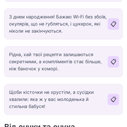
З днем народження! Бажаю Wi‑Fi без збоїв,
📋
окулярів, що не губляться, і цукерок, які
ніколи не закінчуються.
Рідна, хай твої рецепти залишаються
📋
секретними, а компліментів стає більше,
ніж баночок у коморі.
Щоби кісточки не хрустіли, а сусідки
📋
хвалили: яка ж у вас молоденька й
стильна бабуся!
Від онуки та онука