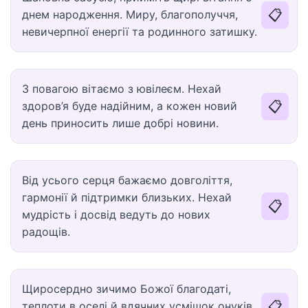
📋
днем народження. Миру, благополуччя,
невичерпної енергії та родинного затишку.
З повагою вітаємо з ювілеєм. Нехай
📋
здоров’я буде надійним, а кожен новий
день приносить лише добрі новини.
Від усього серця бажаємо довголіття,
гармонії й підтримки близьких. Нехай
📋
мудрість і досвід ведуть до нових
радощів.
Щиросердно зичимо Божої благодаті,
📋
теплоти в оселі й вдячних усмішок онуків