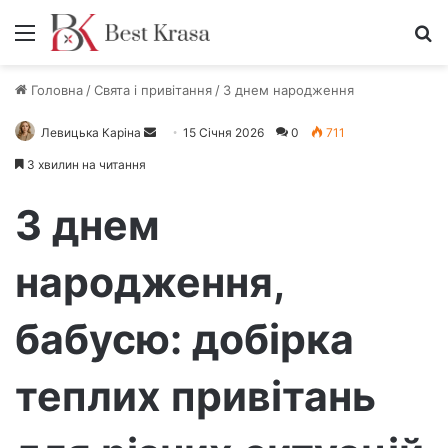
Меню
П
Головна
/
Свята і привітання
/
З днем народження
Левицька Каріна
Н
15 Січня 2026
0
711
а
3 хвилин на читання
д
і
З днем
ш
л
народження,
і
т
бабусю: добірка
ь
е
л
теплих привітань
е
к
т