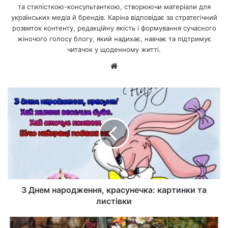
та стилісткою-консультанткою, створюючи матеріали для
українських медіа й брендів. Каріна відповідає за стратегічний
розвиток контенту, редакційну якість і формування сучасного
жіночого голосу блогу, який надихає, навчає та підтримує
читачок у щоденному житті.
Ве
б-
са
йт
З Днем народження, красунечка: картинки та
листівки