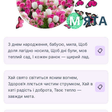
З днем народження, бабусю, мила, Щоб
📋
доля лагідно носила, Щоб дні були, мов
теплий сад, І кожен ранок — щирий лад.
Хай свято світиться ясним вогнем,
Здоров’я ллється чистим струмком, Хай в
📋
хаті радість і доброта, Твоє тепло —
завжди мета.