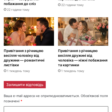
побажання до сліз
22 години тому
22 години тому
Привітання з річницею
Привітання з річницею
весілля чоловіку від
весілля дружині від
дружини — романтичні
чоловіка — ніжні побажання
листівки
та картинки
1 тиждень тому
1 тиждень тому
Залишити відповідь
Ваша e-mail адреса не оприлюднюватиметься.
Обов’язкові поля
позначені
*
К