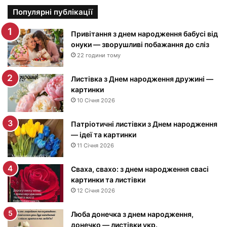
р
т
Популярні публікації
и
н
Привітання з днем народження бабусі від
к
онуки — зворушливі побажання до сліз
и
22 години тому
з
Д
Листівка з Днем народження дружині —
н
картинки
е
10 Січня 2026
м
н
Патріотичні листівки з Днем народження
а
— ідеї та картинки
р
11 Січня 2026
о
д
Сваха, свахо: з днем народження свасі
ж
картинки та листівки
е
12 Січня 2026
н
н
я
Люба донечка з днем народження,
м
донечко — листівки укр.