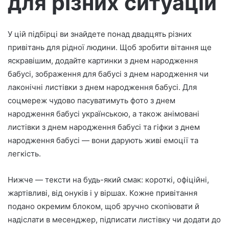
для різних ситуацій
р
о
У цій підбірці ви знайдете понад двадцять різних
н
привітань для рідної людини. Щоб зробити вітання ще
н
о
яскравішим, додайте картинки з днем народження
г
бабусі, зображення для бабусі з днем народження чи
о
лаконічні листівки з днем народження бабусі. Для
л
соцмереж чудово пасуватимуть фото з днем
и
народження бабусі українською, а також анімовані
с
листівки з днем народження бабусі та гіфки з днем
т
народження бабусі — вони дарують живі емоції та
а
легкість.
Нижче — тексти на будь-який смак: короткі, офіційні,
жартівливі, від онуків і у віршах. Кожне привітання
подано окремим блоком, щоб зручно скопіювати й
надіслати в месенджер, підписати листівку чи додати до