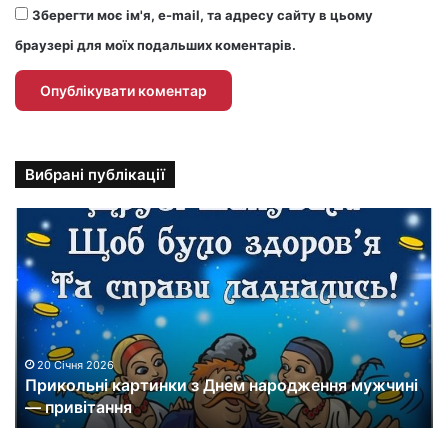
Зберегти моє ім'я, e-mail, та адресу сайту в цьому
браузері для моїх подальших коментарів.
Вибрані публікації
П
р
и
к
о
л
ь
н
20 Січня 2026
Прикольні картинки з Днем народження мужчині
і
— привітання
к
а