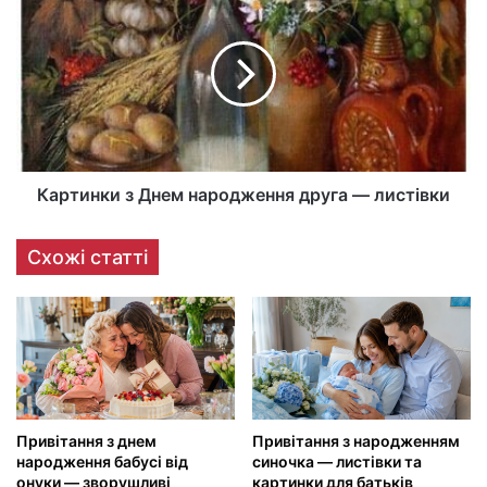
Картинки з Днем народження друга — листівки
Схожі статті
Привітання з днем
Привітання з народженням
народження бабусі від
синочка — листівки та
онуки — зворушливі
картинки для батьків