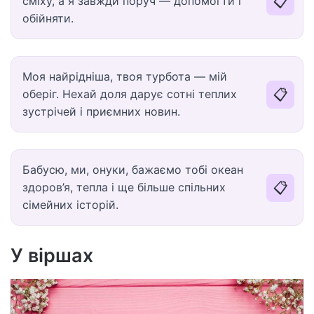
📋
сміху, а я завжди поруч — допомогти і
обійняти.
Моя найрідніша, твоя турбота — мій
📋
оберіг. Нехай доля дарує сотні теплих
зустрічей і приємних новин.
Бабусю, ми, онуки, бажаємо тобі океан
📋
здоров’я, тепла і ще більше спільних
сімейних історій.
У віршах