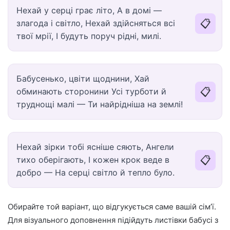
Нехай у серці грає літо, А в домі —
📋
злагода і світло, Нехай здійсняться всі
твої мрії, І будуть поруч рідні, милі.
Бабусенько, цвіти щоднини, Хай
📋
обминають сторонини Усі турботи й
труднощі малі — Ти найрідніша на землі!
Нехай зірки тобі ясніше сяють, Ангели
📋
тихо оберігають, І кожен крок веде в
добро — На серці світло й тепло було.
Обирайте той варіант, що відгукується саме вашій сім’ї.
Для візуального доповнення підійдуть листівки бабусі з