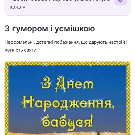
щодня.
З гумором і усмішкою
Неформальні, дотепні побажання, що дарують настрій і
легкість святу.