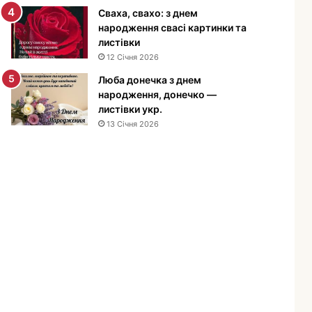
е
Сваха, свахо: з днем
н
народження свасі картинки та
н
листівки
я
12 Січня 2026
м
Люба донечка з днем
у
народження, донечко —
ж
листівки укр.
ч
13 Січня 2026
и
н
і
—
п
р
и
в
і
т
а
н
н