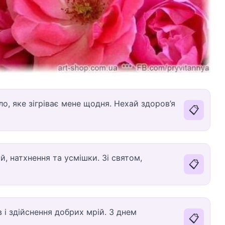
о, яке зігріває мене щодня. Нехай здоров’я
📋
, натхнення та усмішки. Зі святом,
📋
 і здійснення добрих мрій. З днем
📋