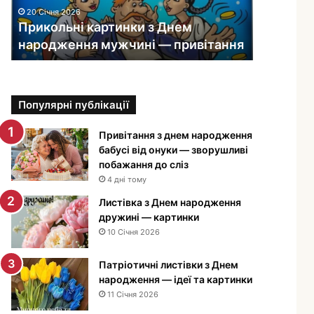
ь
20 Січня 2026
н
Прикольні картинки з Днем
і
народження мужчині — привітання
к
а
р
т
Популярні публікації
и
н
к
Привітання з днем народження
и
бабусі від онуки — зворушливі
з
побажання до сліз
Д
4 дні тому
н
Листівка з Днем народження
е
дружині — картинки
м
10 Січня 2026
н
а
Патріотичні листівки з Днем
р
народження — ідеї та картинки
о
11 Січня 2026
д
ж