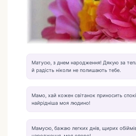
Матусю, з днем народження! Дякую за тепл
й радість ніколи не полишають тебе.
Мамо, хай кожен світанок приносить спокій
найрідніша моя людино!
Мамусю, бажаю легких днів, щирих обіймів
народження, моя опоро!