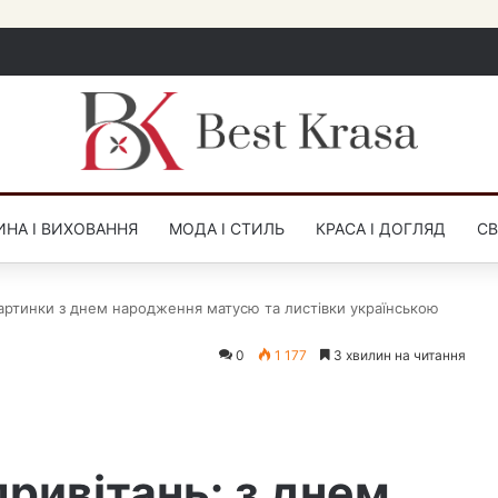
НА І ВИХОВАННЯ
МОДА І СТИЛЬ
КРАСА І ДОГЛЯД
СВ
артинки з днем народження матусю та листівки українською
0
1 177
3 хвилин на читання
привітань: з днем