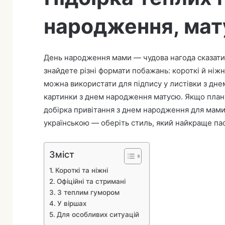
і
народження, ма
т
ь
е
л
День народження мами — чудова нагода сказати 
е
знайдете різні формати побажань: короткі й ніжні
к
можна використати для підпису у листівки з дн
т
картинки з днем народження матусю. Якщо планує
р
добірка привітання з днем народження для мами
о
українською — оберіть стиль, який найкраще пасу
н
н
о
Зміст
г
Короткі та ніжні
о
Офіційні та стримані
л
З теплим гумором
и
У віршах
с
Для особливих ситуацій
т