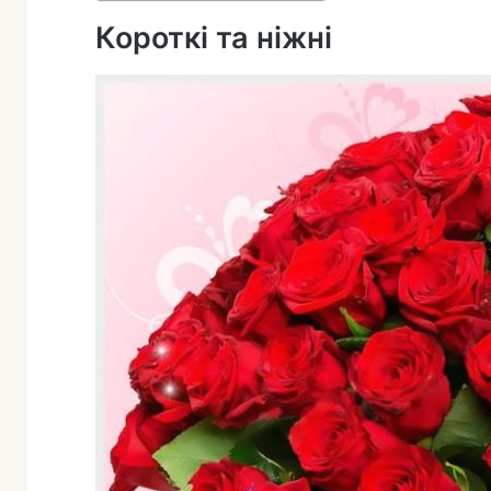
а
Короткі та ніжні