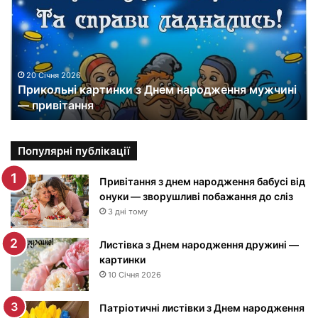
и
к
о
л
ь
н
20 Січня 2026
Прикольні картинки з Днем народження мужчині
і
— привітання
к
а
р
т
Популярні публікації
и
н
Привітання з днем народження бабусі від
к
онуки — зворушливі побажання до сліз
и
3 дні тому
з
Д
Листівка з Днем народження дружині —
н
картинки
е
10 Січня 2026
м
н
Патріотичні листівки з Днем народження
а