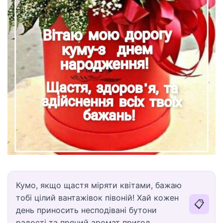
Кумо, якщо щастя міряти квітами, бажаю
тобі цілий вантажівок півоній! Хай кожен
📋
день приносить несподівані бутони
радості та пряний аромат пригод.