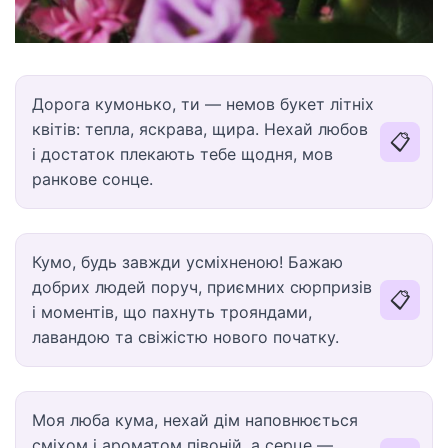
Дорога кумонько, ти — немов букет літніх
квітів: тепла, яскрава, щира. Нехай любов
📋
і достаток плекають тебе щодня, мов
ранкове сонце.
Кумо, будь завжди усміхненою! Бажаю
добрих людей поруч, приємних сюрпризів
📋
і моментів, що пахнуть трояндами,
лавандою та свіжістю нового початку.
Моя люба кума, нехай дім наповнюється
сміхом і ароматом півоній, а серце —