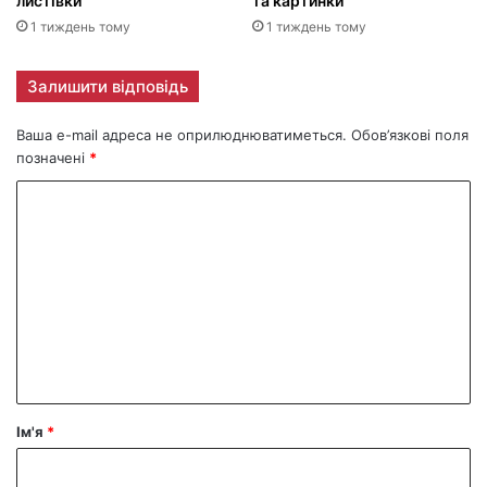
листівки
та картинки
1 тиждень тому
1 тиждень тому
Залишити відповідь
Ваша e-mail адреса не оприлюднюватиметься.
Обов’язкові поля
позначені
*
К
о
м
е
н
т
а
р
Ім'я
*
*