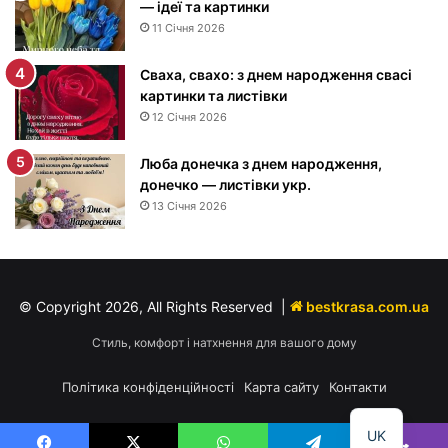
— ідеї та картинки
р
11 Січня 2026
о
д
Сваха, свахо: з днем народження свасі
ж
картинки та листівки
е
12 Січня 2026
н
н
я
Люба донечка з днем народження,
м
донечко — листівки укр.
у
13 Січня 2026
ж
ч
и
н
© Copyright 2026, All Rights Reserved |
bestkrasa.com.ua
і
—
Стиль, комфорт і натхнення для вашого дому
п
р
Політика конфіденційності
Карта сайту
Контакти
и
в
UK
і