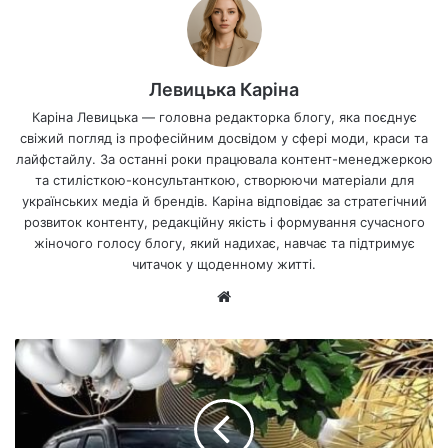
Левицька Каріна
Каріна Левицька — головна редакторка блогу, яка поєднує
свіжий погляд із професійним досвідом у сфері моди, краси та
лайфстайлу. За останні роки працювала контент-менеджеркою
та стилісткою-консультанткою, створюючи матеріали для
українських медіа й брендів. Каріна відповідає за стратегічний
розвиток контенту, редакційну якість і формування сучасного
жіночого голосу блогу, який надихає, навчає та підтримує
читачок у щоденному житті.
Ве
б-
са
йт