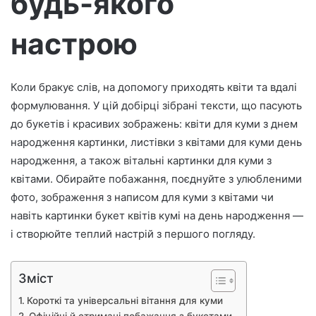
будь-якого
р
настрою
о
н
н
о
Коли бракує слів, на допомогу приходять квіти та вдалі
г
формулювання. У цій добірці зібрані тексти, що пасують
о
до букетів і красивих зображень: квіти для куми з днем
л
народження картинки, листівки з квітами для куми день
и
народження, а також вітальні картинки для куми з
с
квітами. Обирайте побажання, поєднуйте з улюбленими
т
фото, зображення з написом для куми з квітами чи
а
навіть картинки букет квітів кумі на день народження —
і створюйте теплий настрій з першого погляду.
Зміст
Короткі та універсальні вітання для куми