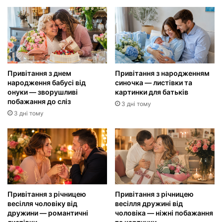
Привітання з днем
Привітання з народженням
народження бабусі від
синочка — листівки та
онуки — зворушливі
картинки для батьків
побажання до сліз
3 дні тому
3 дні тому
Привітання з річницею
Привітання з річницею
весілля чоловіку від
весілля дружині від
дружини — романтичні
чоловіка — ніжні побажання