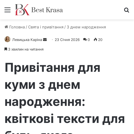
Меню
П
Головна
/
Свята і привітання
/
З днем народження
Левицька Каріна
Н
23 Січня 2026
0
20
а
3 хвилин на читання
д
і
Привітання для
ш
л
куми з днем
і
т
народження:
ь
е
л
квіткові тексти для
е
к
т