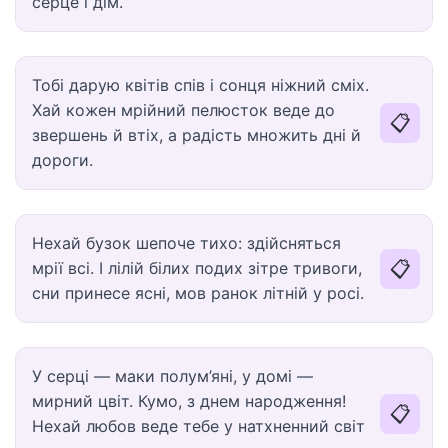
серце і дім.
Тобі дарую квітів спів і сонця ніжний сміх.
Хай кожен мрійний пелюсток веде до
📋
звершень й втіх, а радість множить дні й
дороги.
Нехай бузок шепоче тихо: здійсняться
📋
мрії всі. І лілій білих подих зітре тривоги,
сни принесе ясні, мов ранок літній у росі.
У серці — маки полум’яні, у домі —
мирний цвіт. Кумо, з днем народження!
📋
Нехай любов веде тебе у натхненний світ