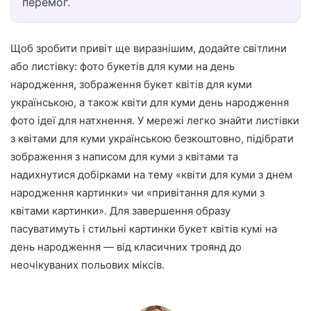
перемог.
Щоб зробити привіт ще виразнішим, додайте світлини
або листівку: фото букетів для куми на день
народження, зображення букет квітів для куми
українською, а також квіти для куми день народження
фото ідеї для натхнення. У мережі легко знайти листівки
з квітами для куми українською безкоштовно, підібрати
зображення з написом для куми з квітами та
надихнутися добірками на тему «квіти для куми з днем
народження картинки» чи «привітання для куми з
квітами картинки». Для завершення образу
пасуватимуть і стильні картинки букет квітів кумі на
день народження — від класичних троянд до
неочікуваних польових міксів.