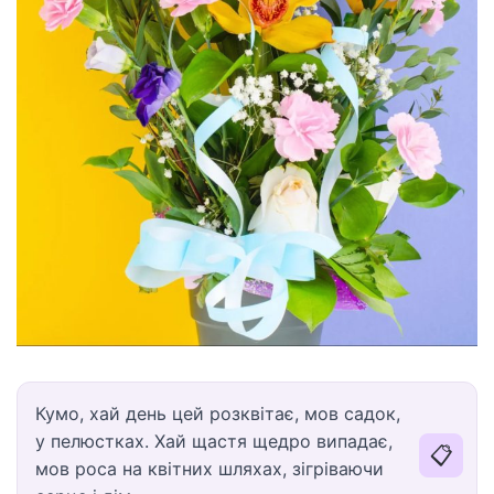
Кумо, хай день цей розквітає, мов садок,
у пелюстках. Хай щастя щедро випадає,
📋
мов роса на квітних шляхах, зігріваючи