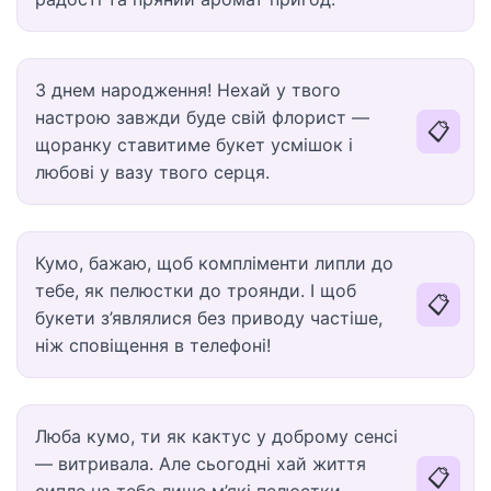
З днем народження! Нехай у твого
настрою завжди буде свій флорист —
📋
щоранку ставитиме букет усмішок і
любові у вазу твого серця.
Кумо, бажаю, щоб компліменти липли до
тебе, як пелюстки до троянди. І щоб
📋
букети з’являлися без приводу частіше,
ніж сповіщення в телефоні!
Люба кумо, ти як кактус у доброму сенсі
— витривала. Але сьогодні хай життя
📋
сипле на тебе лише м’які пелюстки