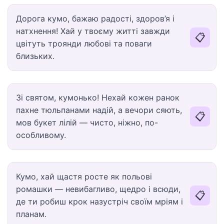
Дорога кумо, бажаю радості, здоров’я і
натхнення! Хай у твоєму житті завжди
📋
цвітуть троянди любові та поваги
близьких.
Зі святом, кумонько! Нехай кожен ранок
пахне тюльпанами надій, а вечори сяють,
📋
мов букет лілій — чисто, ніжно, по-
особливому.
Кумо, хай щастя росте як польові
ромашки — невибагливо, щедро і всюди,
📋
де ти робиш крок назустріч своїм мріям і
планам.