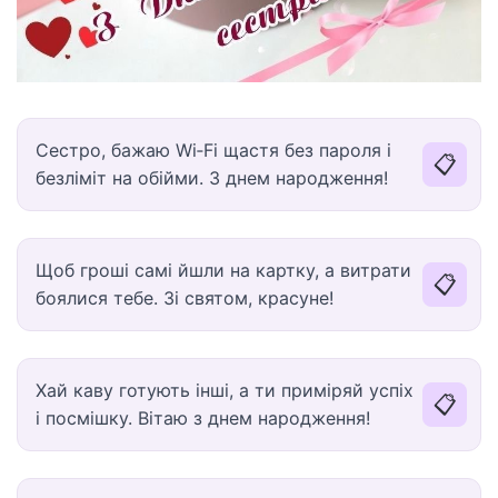
Сестро, бажаю Wi‑Fi щастя без пароля і
📋
безліміт на обійми. З днем народження!
Щоб гроші самі йшли на картку, а витрати
📋
боялися тебе. Зі святом, красуне!
Хай каву готують інші, а ти приміряй успіх
📋
і посмішку. Вітаю з днем народження!