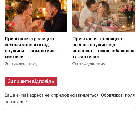
Привітання з річницею
Привітання з річницею
весілля чоловіку від
весілля дружині від
дружини — романтичні
чоловіка — ніжні побажання
листівки
та картинки
1 тиждень тому
1 тиждень тому
Залишити відповідь
Ваша e-mail адреса не оприлюднюватиметься.
Обов’язкові поля
позначені
*
К
о
м