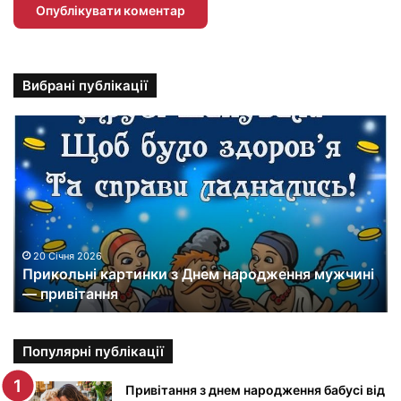
Вибрані публікації
П
р
и
к
о
л
ь
н
20 Січня 2026
Прикольні картинки з Днем народження мужчині
і
— привітання
к
а
р
т
Популярні публікації
и
н
Привітання з днем народження бабусі від