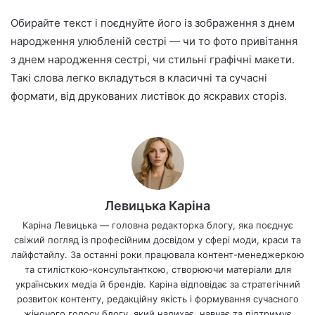
Обирайте текст і поєднуйте його із зображення з днем
народження улюбленій сестрі — чи то фото привітання
з днем народження сестрі, чи стильні графічні макети.
Такі слова легко вкладуться в класичні та сучасні
формати, від друкованих листівок до яскравих сторіз.
Левицька Каріна
Каріна Левицька — головна редакторка блогу, яка поєднує
свіжий погляд із професійним досвідом у сфері моди, краси та
лайфстайлу. За останні роки працювала контент-менеджеркою
та стилісткою-консультанткою, створюючи матеріали для
українських медіа й брендів. Каріна відповідає за стратегічний
розвиток контенту, редакційну якість і формування сучасного
жіночого голосу блогу, який надихає, навчає та підтримує