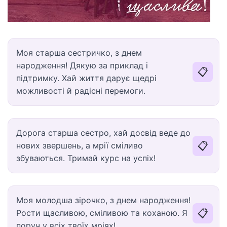
Моя старша сестричко, з днем
народження! Дякую за приклад і
📋
підтримку. Хай життя дарує щедрі
можливості й радісні перемоги.
Дорога старша сестро, хай досвід веде до
📋
нових звершень, а мрії сміливо
збуваються. Тримай курс на успіх!
Моя молодша зірочко, з днем народження!
📋
Рости щасливою, сміливою та коханою. Я
поруч у всіх твоїх мріях!