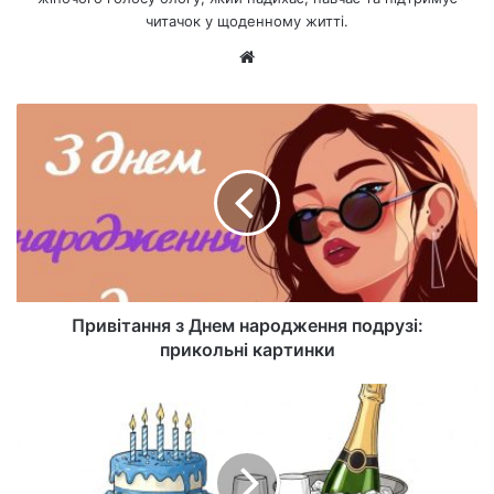
читачок у щоденному житті.
Ве
б-
са
йт
Привітання з Днем народження подрузі:
прикольні картинки