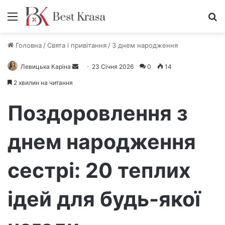
Меню
П
Головна
/
Свята і привітання
/
З днем народження
Левицька Каріна
Н
23 Січня 2026
0
14
а
2 хвилин на читання
д
і
Поздоровлення з
ш
л
днем народження
і
т
сестрі: 20 теплих
ь
е
л
ідей для будь-якої
е
к
т