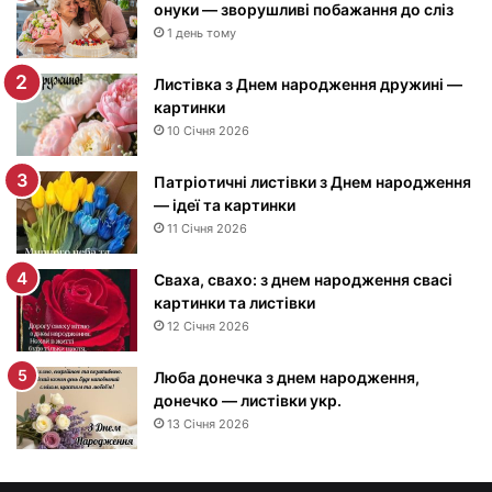
к
онуки — зворушливі побажання до сліз
и
1 день тому
з
Д
Листівка з Днем народження дружині —
н
картинки
е
10 Січня 2026
м
н
Патріотичні листівки з Днем народження
а
— ідеї та картинки
р
11 Січня 2026
о
д
Сваха, свахо: з днем народження свасі
ж
картинки та листівки
е
12 Січня 2026
н
н
я
Люба донечка з днем народження,
м
донечко — листівки укр.
у
13 Січня 2026
ж
ч
и