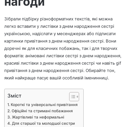
нагоди
р
о
Зібрали підбірку різноформатних текстів, які можна
н
легко вставити у листівки з днем народження сестрі
н
о
українською, надіслати у месенджерах або підписати
г
картинки привітання з днем народження сестрі. Вони
о
доречні як для класичних побажань, так і для творчих
л
форматів: анімовані листівки сестрі з днем народження,
и
красиві листівки з днем народження сестрі чи навіть gif
с
привітання з днем народження сестрі. Обирайте тон,
т
який найкраще пасує вашій особливій іменинниці.
а
Зміст
Короткі та універсальні привітання
Офіційні та стримані побажання
Жартівливі та неформальні
Для старшої та молодшої сестри