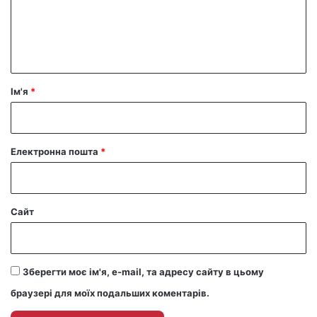
е
н
т
а
р
Ім'я
*
*
Електронна пошта
*
Сайт
Зберегти моє ім'я, e-mail, та адресу сайту в цьому
браузері для моїх подальших коментарів.