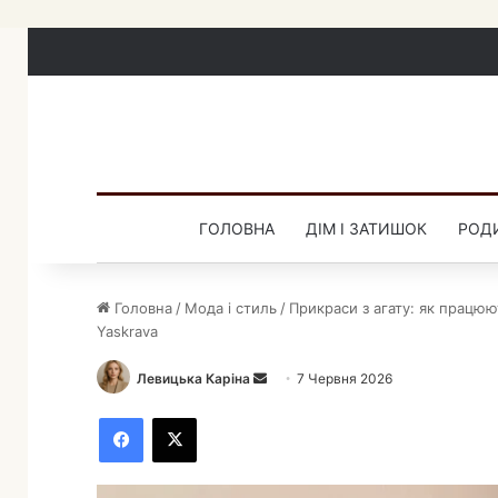
ГОЛОВНА
ДІМ І ЗАТИШОК
РОДИ
Головна
/
Мода і стиль
/
Прикраси з агату: як працюю
Yaskrava
Левицька Каріна
Н
7 Червня 2026
а
Facebook
X
д
і
ш