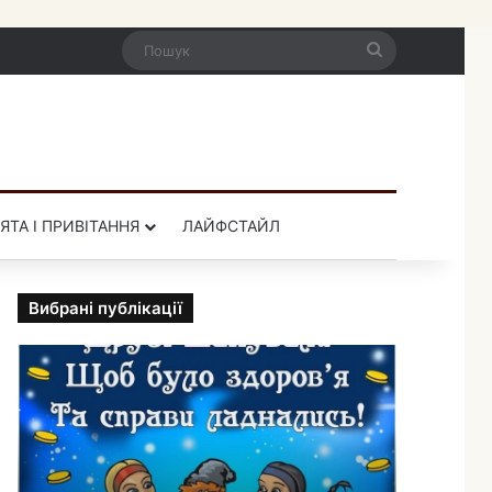
Пошук
ЯТА І ПРИВІТАННЯ
ЛАЙФСТАЙЛ
Вибрані публікації
П
р
и
к
о
л