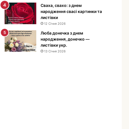
е
Сваха, свахо: з днем
н
народження свасі картинки та
н
листівки
я
12 Січня 2026
м
Люба донечка з днем
у
народження, донечко —
ж
листівки укр.
ч
13 Січня 2026
и
н
і
—
п
р
и
в
і
т
а
н
н