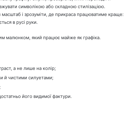
ажувати символікою або складною стилізацією.
и масштаб і зрозуміти, де прикраса працюватиме краще:
ться в русі руки.
ним малюнком, який працює майже як графіка.
раст, а не лише на колір;
и й чистими силуетами;
;
остатньо його видимої фактури.