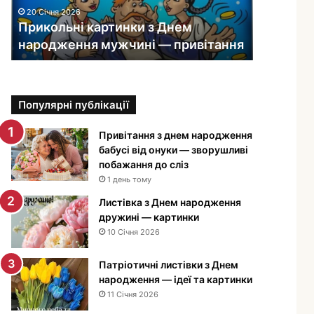
ь
20 Січня 2026
н
Прикольні картинки з Днем
і
народження мужчині — привітання
к
а
р
т
Популярні публікації
и
н
к
Привітання з днем народження
и
бабусі від онуки — зворушливі
з
побажання до сліз
Д
1 день тому
н
Листівка з Днем народження
е
дружині — картинки
м
10 Січня 2026
н
а
Патріотичні листівки з Днем
р
народження — ідеї та картинки
о
11 Січня 2026
д
ж