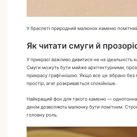
У браслеті природний малюнок каменю помітний н
Як читати смуги й прозорі
У прикрасі важливо дивитися не на ідеальність 
Смуги можуть бути майже архітектурними, проз
прикрасу графічнішою. Якщо все це зібрано без 
простір, агат розкривається спокійніше.
Найкращий фон для такого каменю — однотонна т
денім дозволяють малюнку бути помітним. Строк
головну роль.