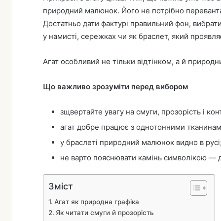
природний малюнок. Його не потрібно перевант
Достатньо дати фактурі правильний фон, вибрат
у намисті, сережках чи як браслет, який проявляє
Агат особливий не тільки відтінком, а й природ
Що важливо зрозуміти перед вибором
зщвертайте увагу на смуги, прозорість і конт
агат добре працює з однотонними тканинам
у браслеті природний малюнок видно в русі
не варто пояснювати камінь символікою — д
Зміст
Агат як природна графіка
Як читати смуги й прозорість