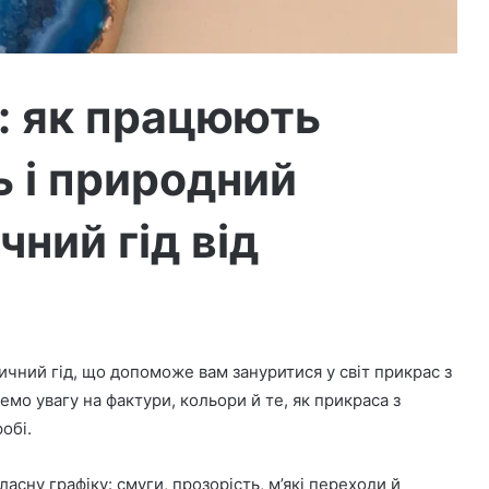
у: як працюють
ь і природний
ний гід від
ичний гід, що допоможе вам зануритися у світ прикрас з
емо увагу на фактури, кольори й те, як прикраса з
обі.
ласну графіку: смуги, прозорість, м’які переходи й