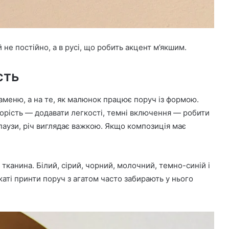
е постійно, а в русі, що робить акцент м’якшим.
сть
каменю, а на те, як малюнок працює поруч із формою.
орість — додавати легкості, темні включення — робити
паузи, річ виглядає важкою. Якщо композиція має
канина. Білий, сірий, чорний, молочний, темно-синій і
аті принти поруч з агатом часто забирають у нього