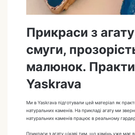
т
а
Прикраси з агат
смуги, прозоріст
малюнок. Практич
Yaskrava
Ми в Yaskrava підготували цей матеріал як практ
натуральних каменів. На прикладі агату ми зверн
натуральних каменів працює в реальному гардер
Прикраси з агату цікаві тим, що камінь уже має в