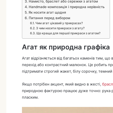
Намисто, браслет або сережки з агатом
Handmade-композиція і природна нерівність
Як носити агат щодня
Питання перед вибором
Чим агат цікавий у прикрасах?
З чим носити прикраси з агату?
Що краще для першої прикраси з агатом?
Агат як природна графіка
Агат відрізняється від багатьох каменів тим, що 
перехід або контрастний малюнок. Це робить пр
підтримати строгий жакет, білу сорочку, темний
Якщо потрібен акцент, який видно в жесті,
брасл
природною фактурою працює дуже точно: рука ру
пласким.