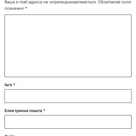
Ваша e-mail адреса не оприлюднюватиметься.
Обов’язкові поля
позначені
*
К
о
м
е
н
т
а
р
Ім'я
*
*
Електронна пошта
*