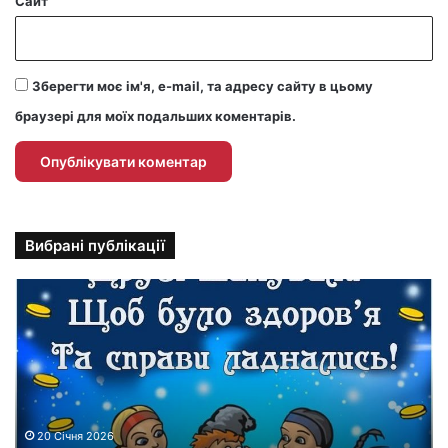
Сайт
Зберегти моє ім'я, e-mail, та адресу сайту в цьому
браузері для моїх подальших коментарів.
Вибрані публікації
П
р
и
к
о
л
ь
н
20 Січня 2026