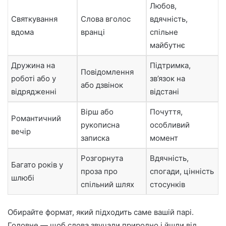
Любов,
Святкування
Слова вголос
вдячність,
вдома
вранці
спільне
майбутнє
Дружина на
Підтримка,
Повідомлення
роботі або у
зв’язок на
або дзвінок
відрядженні
відстані
Вірш або
Почуття,
Романтичний
рукописна
особливий
вечір
записка
момент
Розгорнута
Вдячність,
Багато років у
проза про
спогади, цінність
шлюбі
спільний шлях
стосунків
Обирайте формат, який підходить саме вашій парі.
Головне — щоб слова звучали природно і йшли від