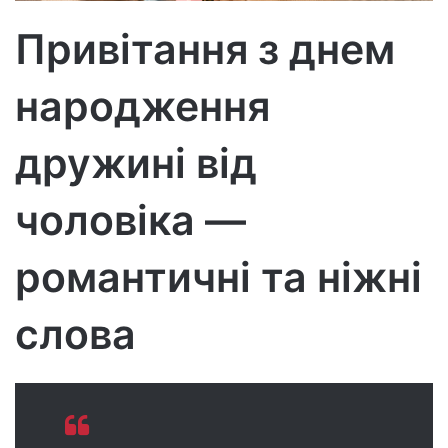
р
Привітання з днем
о
н
народження
н
о
г
дружині від
о
л
чоловіка —
и
с
романтичні та ніжні
т
а
слова