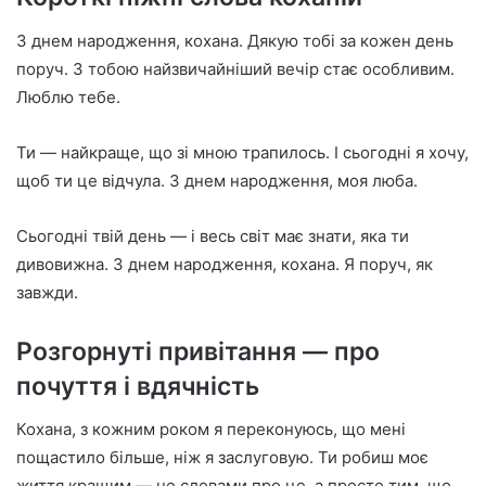
З днем народження, кохана. Дякую тобі за кожен день
поруч. З тобою найзвичайніший вечір стає особливим.
Люблю тебе.
Ти — найкраще, що зі мною трапилось. І сьогодні я хочу,
щоб ти це відчула. З днем народження, моя люба.
Сьогодні твій день — і весь світ має знати, яка ти
дивовижна. З днем народження, кохана. Я поруч, як
завжди.
Розгорнуті привітання — про
почуття і вдячність
Кохана, з кожним роком я переконуюсь, що мені
пощастило більше, ніж я заслуговую. Ти робиш моє
життя кращим — не словами про це, а просто тим, що