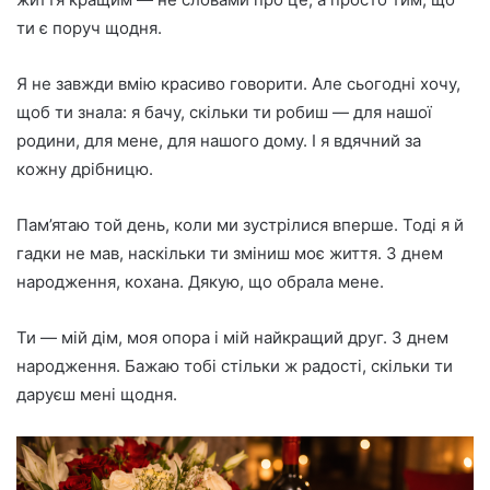
ти є поруч щодня.
Я не завжди вмію красиво говорити. Але сьогодні хочу,
щоб ти знала: я бачу, скільки ти робиш — для нашої
родини, для мене, для нашого дому. І я вдячний за
кожну дрібницю.
Пам’ятаю той день, коли ми зустрілися вперше. Тоді я й
гадки не мав, наскільки ти зміниш моє життя. З днем
народження, кохана. Дякую, що обрала мене.
Ти — мій дім, моя опора і мій найкращий друг. З днем
народження. Бажаю тобі стільки ж радості, скільки ти
даруєш мені щодня.