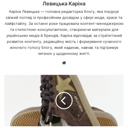
Левицька Каріна
Каріна Левицька — головна редакторка блогу, яка поєднує
свіжий погляд із професійним досвідом у сфері моди, краси та
лайфстайлу. За останні роки працювала контент-менеджеркою
та стилісткою-консультанткою, створюючи матеріали для
українських медіа й брендів. Каріна відповідає за стратегічний
розвиток контенту, редакційну якість і формування сучасного
жіночого голосу блогу, який надихає, навчає та підтримує
читачок у щоденному житті.
Ве
б-
са
йт