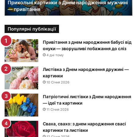
Прикольні картинки з Днем народження мужчині
і
— привітання
к
а
р
т
Популярні публікації
и
н
Привітання з днем народження бабусі від
к
онуки — зворушливі побажання до сліз
и
4 дні тому
з
Д
Листівка з Днем народження дружині —
н
картинки
е
10 Січня 2026
м
н
Патріотичні листівки з Днем народження
а
— ідеї та картинки
р
11 Січня 2026
о
д
Сваха, свахо: з днем народження свасі
ж
картинки та листівки
е
12 Січня 2026