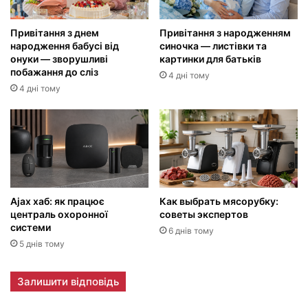
Привітання з днем
Привітання з народженням
народження бабусі від
синочка — листівки та
онуки — зворушливі
картинки для батьків
побажання до сліз
4 дні тому
4 дні тому
Ajax хаб: як працює
Как выбрать мясорубку:
централь охоронної
советы экспертов
системи
6 днів тому
5 днів тому
Залишити відповідь