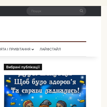
Пошук
ЯТА І ПРИВІТАННЯ
ЛАЙФСТАЙЛ
Вибрані публікації
П
р
и
к
о
л