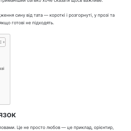
стриманіший батько хоче сказати щось важливе.
ження сину від тата — короткі і розгорнуті, у прозі та
 якщо готові не підходять.
зі
язок
ловами. Це не просто любов — це приклад, орієнтир,