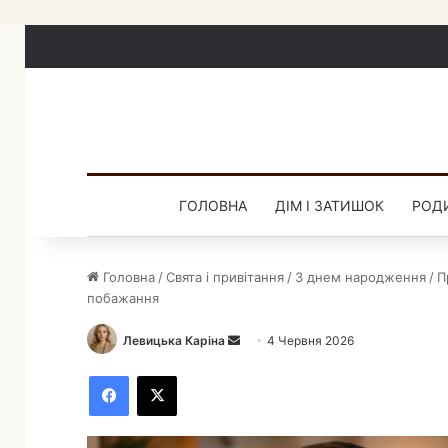
ГОЛОВНА
ДІМ І ЗАТИШОК
РОДИ
Головна
/
Свята і привітання
/
З днем народження
/
П
побажання
Левицька Каріна
Н
4 Червня 2026
а
Facebook
X
д
і
ш