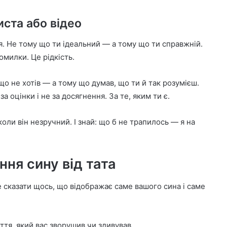
иста або відео
ся. Не тому що ти ідеальний — а тому що ти справжній.
омилки. Це рідкість.
що не хотів — а тому що думав, що ти й так розумієш.
 оцінки і не за досягнення. За те, яким ти є.
коли він незручний. І знай: що б не трапилось — я на
ння сину від тата
 сказати щось, що відображає саме вашого сина і саме
ття, який вас зворушив чи здивував.