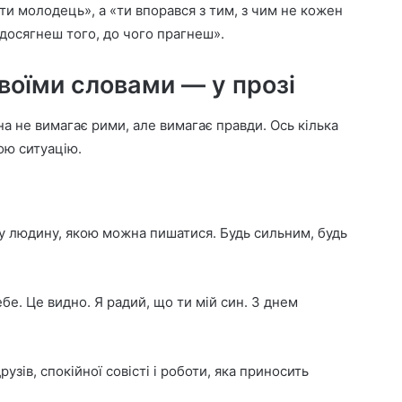
и молодець», а «ти впорався з тим, з чим не кожен
 досягнеш того, до чого прагнеш».
своїми словами — у прозі
а не вимагає рими, але вимагає правди. Ось кілька
вою ситуацію.
чу людину, якою можна пишатися. Будь сильним, будь
бе. Це видно. Я радий, що ти мій син. З днем
узів, спокійної совісті і роботи, яка приносить