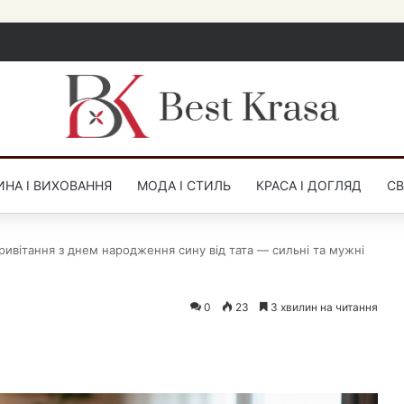
НА І ВИХОВАННЯ
МОДА І СТИЛЬ
КРАСА І ДОГЛЯД
СВ
ривітання з днем народження сину від тата — сильні та мужні
0
23
3 хвилин на читання