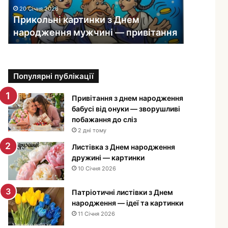
ь
20 Січня 2026
н
Прикольні картинки з Днем
і
народження мужчині — привітання
к
а
р
т
Популярні публікації
и
н
к
Привітання з днем народження
и
бабусі від онуки — зворушливі
з
побажання до сліз
Д
2 дні тому
н
Листівка з Днем народження
е
дружині — картинки
м
10 Січня 2026
н
а
Патріотичні листівки з Днем
р
народження — ідеї та картинки
о
11 Січня 2026
д
ж