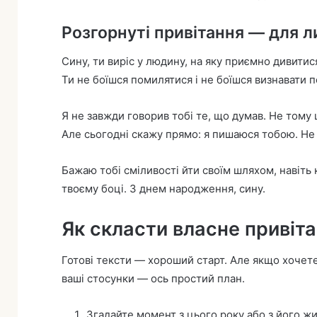
Розгорнуті привітання — для л
Сину, ти виріс у людину, на яку приємно дивити
Ти не боїшся помилятися і не боїшся визнавати п
Я не завжди говорив тобі те, що думав. Не тому 
Але сьогодні скажу прямо: я пишаюся тобою. Не за
Бажаю тобі сміливості йти своїм шляхом, навіть 
твоєму боці. З днем народження, сину.
Як скласти власне привіта
Готові тексти — хороший старт. Але якщо хочете
ваші стосунки — ось простий план.
Згадайте момент з цього року або з його жи