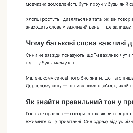
мовчазна домовленість бути поруч у будь-якій си
Хлопці ростуть і дивляться на тата. Як він говори
знаходить слова у важливий день — це залишаєть
Чому батькові слова важливі д
Сини не завжди показують, що їм важливо чути п
це — у будь-якому віці.
Маленькому синові потрібно знати, що тато пиша
Дорослому сину — що між ними є зв’язок, який н
Як знайти правильний тон у пр
Головне правило — говорити так, як ви говорите
вживайте їх і у привітанні. Син одразу відчує р