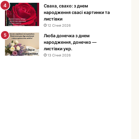
е
Сваха, свахо: з днем
н
народження свасі картинки та
н
листівки
я
12 Січня 2026
м
Люба донечка з днем
у
народження, донечко —
ж
листівки укр.
ч
13 Січня 2026
и
н
і
—
п
р
и
в
і
т
а
н
н