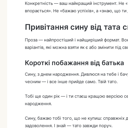
Конкретність — ваш найкращий інструмент. Не «т
впорається». Не «бажаю успіхів», а «знаю, що ти
Привітання сину від тата 
Проза — найпростіший і найщиріший формат. Вон
варіантів, які можна взяти як є або змінити під с
Короткі побажання від батька
Сину, з днем народження. Дивлюся на тебе і ба
чесним — і все інше прийде само. Твій тато.
Тобі ще один рік — і ти стаєш кращою версією се
народження.
Сину, бажаю тобі того, що не купиш: справжніх др
задоволення. І знай — тато завжди поруч.