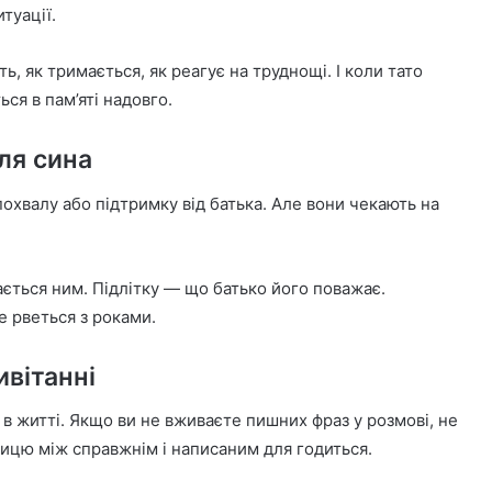
туації.
ть, як тримається, як реагує на труднощі. І коли тато
ся в пам’яті надовго.
ля сина
охвалу або підтримку від батька. Але вони чекають на
ється ним. Підлітку — що батько його поважає.
е рветься з роками.
ивітанні
 в житті. Якщо ви не вживаєте пишних фраз у розмові, не
ізницю між справжнім і написаним для годиться.