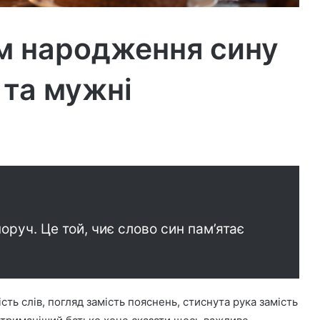
ем народження сину
 та мужні
поруч. Це той, чиє слово син пам’ятає
сть слів, погляд замість пояснень, стиснута рука замість