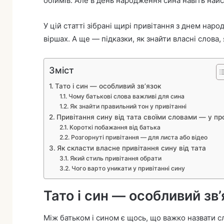
обіймів. Але в день народження сина навіть най
У цій статті зібрані щирі привітання з днем народ
віршах. А ще — підказки, як знайти власні слова,
Зміст
Тато і син — особливий зв’язок
Чому батькові слова важливі для сина
Як знайти правильний тон у привітанні
Привітання сину від тата своїми словами — у про
Короткі побажання від батька
Розгорнуті привітання — для листа або відео
Як скласти власне привітання сину від тата
Який стиль привітання обрати
Чого варто уникати у привітанні сину
Тато і син — особливий зв’
Між батьком і сином є щось, що важко назвати с