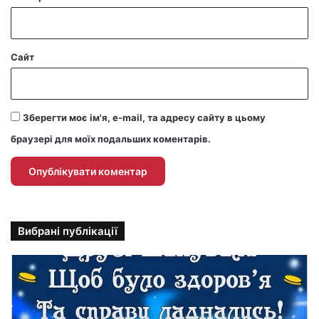
Сайт
Зберегти моє ім'я, e-mail, та адресу сайту в цьому
браузері для моїх подальших коментарів.
Вибрані публікації
П
р
и
к