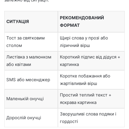
РЕКОМЕНДОВАНИЙ
СИТУАЦІЯ
ФОРМАТ
Тост за святковим
Щирі слова у прозі або
столом
ліричний вірш
Листівка з малюнком
Короткий підпис від дідуся +
або квітами
картинка
Коротке побажання або
SMS або месенджер
жартівливий вірш
Простий теплий текст +
Маленькій онучці
яскрава картинка
Зворушливі слова подяки і
Дорослій онучці
гордості