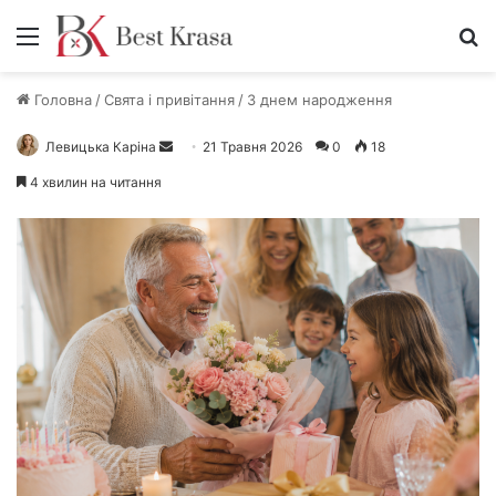
Меню
П
Головна
/
Свята і привітання
/
З днем народження
Левицька Каріна
Н
21 Травня 2026
0
18
а
4 хвилин на читання
д
і
ш
л
і
т
ь
е
л
е
к
т