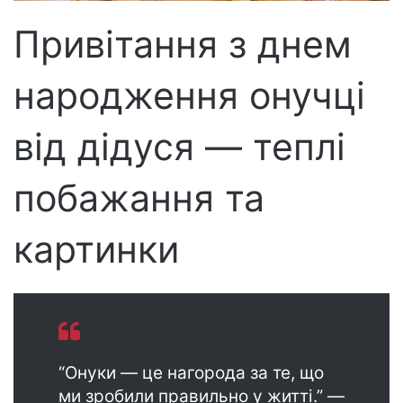
р
Привітання з днем
о
н
народження онучці
н
о
г
від дідуся — теплі
о
л
побажання та
и
с
картинки
т
а
“Онуки — це нагорода за те, що
ми зробили правильно у житті.” —