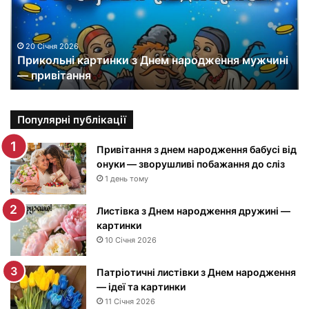
о
л
ь
н
20 Січня 2026
Прикольні картинки з Днем народження мужчині
і
— привітання
к
а
р
т
Популярні публікації
и
н
Привітання з днем народження бабусі від
к
онуки — зворушливі побажання до сліз
и
1 день тому
з
Д
Листівка з Днем народження дружині —
н
картинки
е
10 Січня 2026
м
н
Патріотичні листівки з Днем народження
а
— ідеї та картинки
р
11 Січня 2026
о