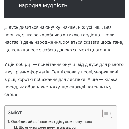
народна мудрість
Дідусь дивиться на онучку інакше, ніж усі інші. Без
поспіху, з якоюсь особливою тихою гордістю. І коли
настає її день народження, хочеться сказати щось таке,
що вона понесе з собою далеко за межі цього дня.
У цій добірці — привітання онучці від дідуся для різного
віку і різних форматів. Теплі слова у прозі, зворушливі
вірші, короткі побажання для листівки. А ще — кілька
порад, як обрати картинку, що справді потрапить у
серце.
Зміст
Особливий зв’язок між дідусем і онучкою
Що онучка хоче почути від дідуся