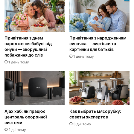
Привітання з днем
Привітання з народженням
народження бабусі від
синочка — листівки та
онуки — зворушливі
картинки для батьків
побажання до сліз
1 день тому
1 день тому
Ajax хаб: як працює
Как выбрать мясорубку:
централь охоронної
советы экспертов
системи
3 дні тому
2 дні тому