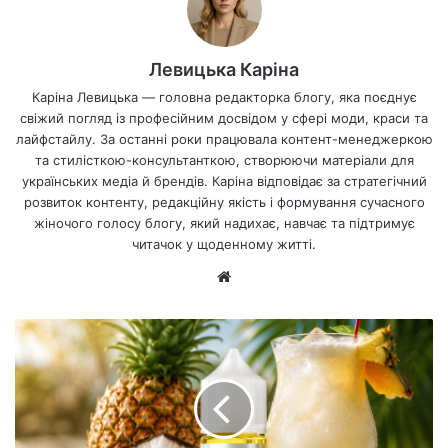
Левицька Каріна
Каріна Левицька — головна редакторка блогу, яка поєднує
свіжий погляд із професійним досвідом у сфері моди, краси та
лайфстайлу. За останні роки працювала контент-менеджеркою
та стилісткою-консультанткою, створюючи матеріали для
українських медіа й брендів. Каріна відповідає за стратегічний
розвиток контенту, редакційну якість і формування сучасного
жіночого голосу блогу, який надихає, навчає та підтримує
читачок у щоденному житті.
Ве
б-
са
йт