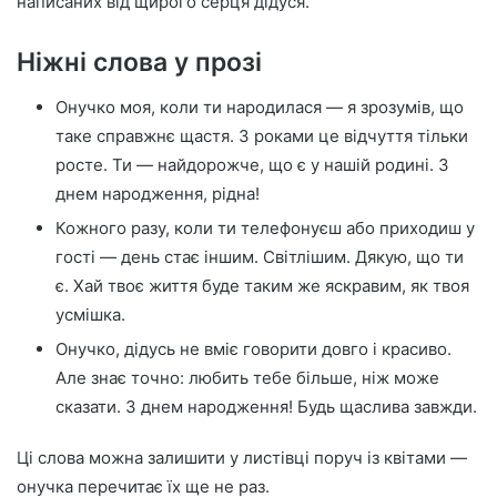
написаних від щирого серця дідуся.
Ніжні слова у прозі
Онучко моя, коли ти народилася — я зрозумів, що
таке справжнє щастя. З роками це відчуття тільки
росте. Ти — найдорожче, що є у нашій родині. З
днем народження, рідна!
Кожного разу, коли ти телефонуєш або приходиш у
гості — день стає іншим. Світлішим. Дякую, що ти
є. Хай твоє життя буде таким же яскравим, як твоя
усмішка.
Онучко, дідусь не вміє говорити довго і красиво.
Але знає точно: любить тебе більше, ніж може
сказати. З днем народження! Будь щаслива завжди.
Ці слова можна залишити у листівці поруч із квітами —
онучка перечитає їх ще не раз.