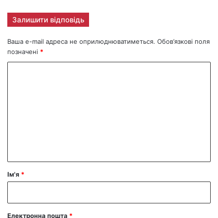
Залишити відповідь
Ваша e-mail адреса не оприлюднюватиметься.
Обов’язкові поля
позначені
*
К
о
м
е
н
т
а
р
Ім'я
*
*
Електронна пошта
*