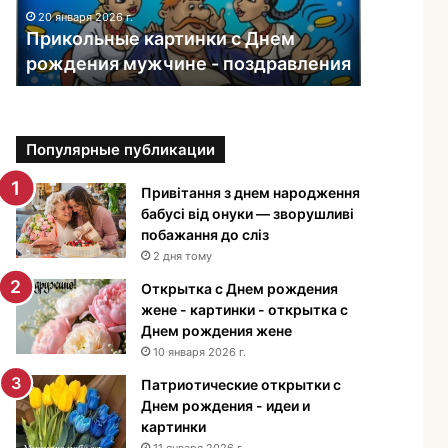
ь
20 января 2026 г.
н
Прикольные картинки с Днем
ы
рождения мужчине - поздравления
е
к
а
р
Популярные публикации
т
и
н
Привітання з днем народження
к
бабусі від онуки — зворушливі
и
побажання до сліз
с
2 дня тому
Д
Открытка с Днем рождения
н
жене - картинки - открытка с
е
Днем рождения жене
м
10 января 2026 г.
р
о
Патриотические открытки с
ж
Днем рождения - идеи и
д
картинки
е
11 января 2026 г.