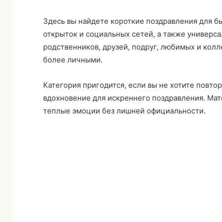
Здесь вы найдете короткие поздравления для б
открыток и социальных сетей, а также универс
родственников, друзей, подруг, любимых и колле
более личными.
Категория пригодится, если вы не хотите повто
вдохновение для искреннего поздравления. Ма
теплые эмоции без лишней официальности.
Привітання з днем
народження бабусі від
онуки — зворушливі
побажання до сліз
2 дня тому
0