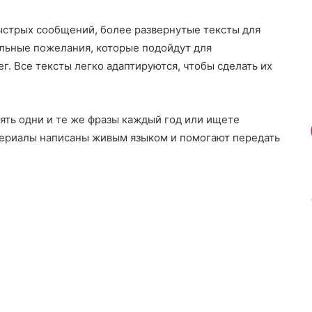
ыстрых сообщений, более развернутые тексты для
альные пожелания, которые подойдут для
г. Все тексты легко адаптируются, чтобы сделать их
рять одни и те же фразы каждый год или ищете
териалы написаны живым языком и помогают передать
Привітання з народженням
синочка — листівки та
картинки для батьків
2 дня тому
0
5
10