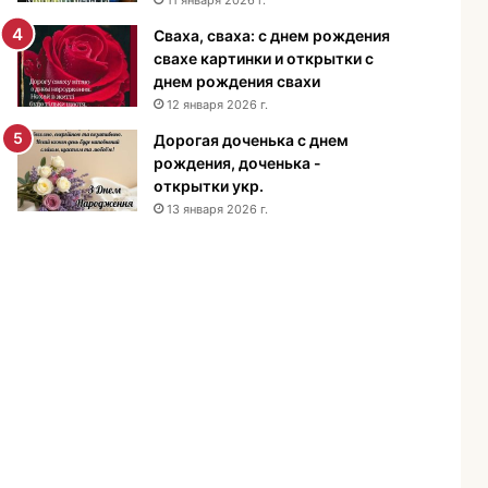
н
Сваха, сваха: с днем рождения
и
свахе картинки и открытки с
я
днем рождения свахи
м
12 января 2026 г.
у
ж
Дорогая доченька с днем
ч
рождения, доченька -
и
открытки укр.
н
13 января 2026 г.
е
-
п
о
з
д
р
а
в
л
е
н