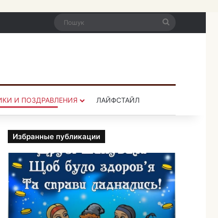
Пошук
ИКИ И ПОЗДРАВЛЕНИЯ
ЛАЙФСТАЙЛ
Избранные публикации
П
р
и
к
о
л