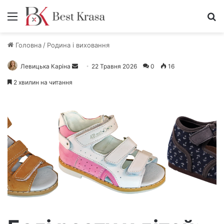
Меню
П
Головна
/
Родина і виховання
Левицька Каріна
Н
22 Травня 2026
0
16
а
2 хвилин на читання
д
і
ш
л
і
т
ь
е
л
е
к
т