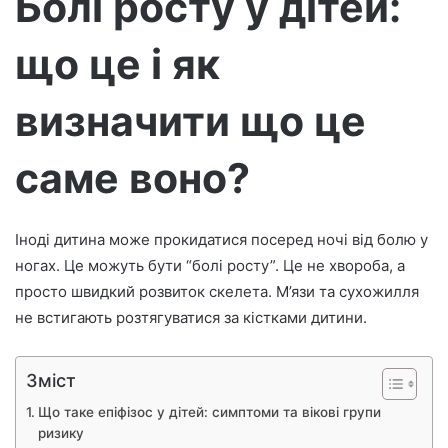
Болі росту у дітей:
р
о
що це і як
н
н
визначити що це
о
г
саме воно?
о
л
и
с
Іноді дитина може прокидатися посеред ночі від болю у
т
ногах. Це можуть бути “болі росту”. Це не хвороба, а
а
просто швидкий розвиток скелета. М’язи та сухожилля
не встигають розтягуватися за кістками дитини.
Зміст
Що таке епіфізос у дітей: симптоми та вікові групи
ризику