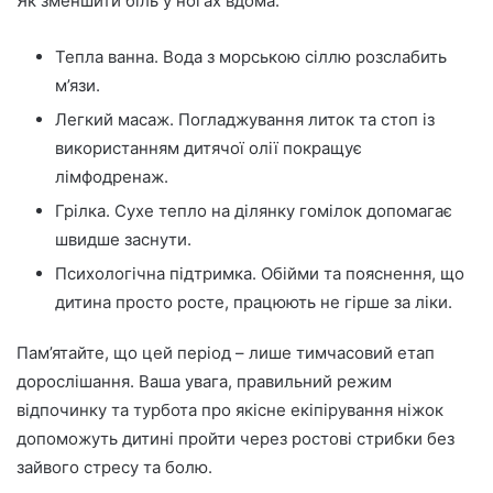
Як зменшити біль у ногах вдома:
Тепла ванна. Вода з морською сіллю розслабить
м’язи.
Легкий масаж. Погладжування литок та стоп із
використанням дитячої олії покращує
лімфодренаж.
Грілка. Сухе тепло на ділянку гомілок допомагає
швидше заснути.
Психологічна підтримка. Обійми та пояснення, що
дитина просто росте, працюють не гірше за ліки.
Пам’ятайте, що цей період – лише тимчасовий етап
дорослішання. Ваша увага, правильний режим
відпочинку та турбота про якісне екіпірування ніжок
допоможуть дитині пройти через ростові стрибки без
зайвого стресу та болю.