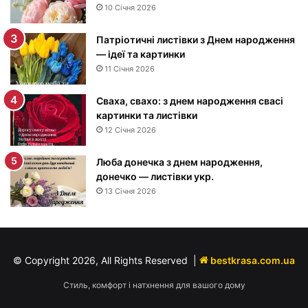
е
10 Січня 2026
м
н
Патріотичні листівки з Днем народження
а
— ідеї та картинки
р
11 Січня 2026
о
д
Сваха, свахо: з днем народження свасі
ж
картинки та листівки
е
12 Січня 2026
н
н
я
Люба донечка з днем народження,
м
донечко — листівки укр.
у
13 Січня 2026
ж
ч
и
н
© Copyright 2026, All Rights Reserved |
bestkrasa.com.ua
і
—
Стиль, комфорт і натхнення для вашого дому
п
р