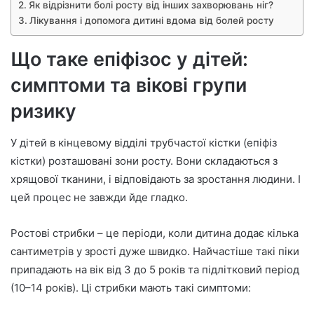
Як відрізнити болі росту від інших захворювань ніг?
Лікування і допомога дитині вдома від болей росту
Що таке епіфізос у дітей:
симптоми та вікові групи
ризику
У дітей в кінцевому відділі трубчастої кістки (епіфіз
кістки) розташовані зони росту. Вони складаються з
хрящової тканини, і відповідають за зростання людини. І
цей процес не завжди йде гладко.
Ростові стрибки – це періоди, коли дитина додає кілька
сантиметрів у зрості дуже швидко. Найчастіше такі піки
припадають на вік від 3 до 5 років та підлітковий період
(10–14 років). Ці стрибки мають такі симптоми: