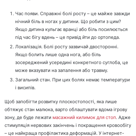
Час появи. Справжні болі росту – це майже завжди
нічний біль в ногах у дитини. Що робити з цим?
Якщо дитина кульгає вранці або біль посилюється
під час бігу вдень – це привід йти до ортопеда.
Локалізація. Болі росту зазвичай двосторонні.
Якщо болить лише одна нога, або біль
зосереджений усередині конкретного суглоба, це
може вказувати на запалення або травму.
Загальний стан. При цих болях немає температури
і висипів.
Щоб запобігти розвитку плоскостопості, яка лише
обтяжує стан малюка, варто облаштувати вдома ігрову
зону, де буде лежати
масажний килимок для стоп
. Адже
стимуляція нервових закінчень і покращення кровообігу
– це найкраща профілактика деформацій. У інтернет-