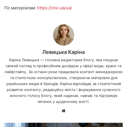
По матеріалам:
https://olvi.ua/ua/
Левицька Каріна
Каріна Левицька — головна редакторка блогу, яка поєднує
свіжий погляд із професійним досвідом у сфері моди, краси та
лайфстайлу. За останні роки працювала контент-менеджеркою
та стилісткою-консультанткою, створюючи матеріали для
українських медіа й брендів. Каріна відповідає за стратегічний
розвиток контенту, редакційну якість і формування сучасного
жіночого голосу блогу, який надихає, навчає та підтримує
читачок у щоденному житті.
Ве
б-
са