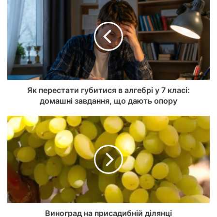
йт
Як перестати губитися в алгебрі у 7 класі:
домашні завдання, що дають опору
Виноград на присадибній ділянці