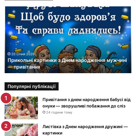
П
р
и
к
о
л
ь
н
20 Січня 2026
Прикольні картинки з Днем народження мужчині
і
— привітання
к
а
р
т
Популярні публікації
и
н
Привітання з днем народження бабусі від
к
онуки — зворушливі побажання до сліз
и
24 години тому
з
Д
Листівка з Днем народження дружині —
н
картинки