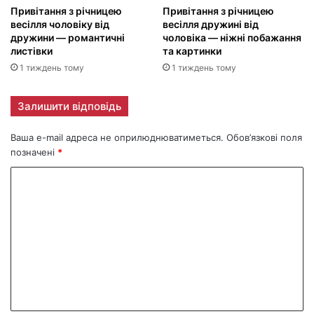
Привітання з річницею
Привітання з річницею
весілля чоловіку від
весілля дружині від
дружини — романтичні
чоловіка — ніжні побажання
листівки
та картинки
1 тиждень тому
1 тиждень тому
Залишити відповідь
Ваша e-mail адреса не оприлюднюватиметься.
Обов’язкові поля
позначені
*
К
о
м
е
н
т
а