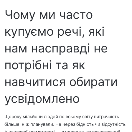
р
Чому ми часто
о
н
купуємо речі, які
н
о
г
нам насправді не
о
л
потрібні та як
и
с
навчитися обирати
т
а
усвідомлено
Щороку мільйони людей по всьому світу витрачають
більше, ніж планували. Не через бідність чи відсутність
фінансової грамотності — а через те, як влаштований