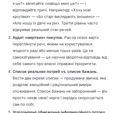
я це?» запитайте «навіщо мені це?» — і
відповідайте тричі. Наприклад: «Хочу нові
кросівки» — «Бо старі виглядають зношено» —
«Але ношу їх двічі на рік». Третій рівень часто
відкриває реальний стан речей.
Аудит «мертвих» покупок.
Раз на сезон варто
переглянути речі, якими не користувалися
жодного разу або менше трьох разів. Це не
самокатування — це наочна зворотна відповідь від
себе самого про власні справжні пріоритети.
Список реальних потреб vs. список бажань.
Вести два окремі списки — продумана звичка, яка
розділяє емоційний і раціональний виміри
споживання. Список бажань не заборонений — він
просто чекає своєї черги і нерідко скорочується
сам по собі.
Усвідомлене обмеження інформаційного потоку.