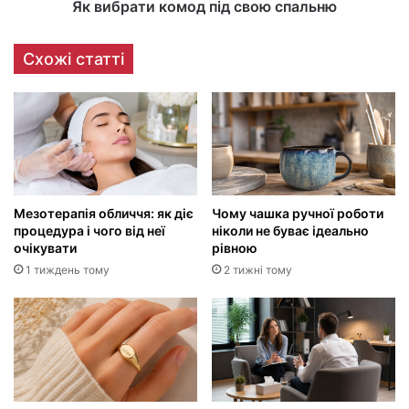
Як вибрати комод під свою спальню
Схожі статті
Мезотерапія обличчя: як діє
Чому чашка ручної роботи
процедура і чого від неї
ніколи не буває ідеально
очікувати
рівною
1 тиждень тому
2 тижні тому