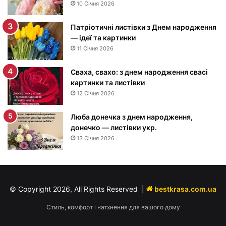
10 Січня 2026
м
н
Патріотичні листівки з Днем народження
а
— ідеї та картинки
р
11 Січня 2026
о
д
Сваха, свахо: з днем народження свасі
ж
картинки та листівки
е
12 Січня 2026
н
н
я
Люба донечка з днем народження,
м
донечко — листівки укр.
у
13 Січня 2026
ж
ч
и
н
© Copyright 2026, All Rights Reserved |
bestkrasa.com.ua
і
—
Стиль, комфорт і натхнення для вашого дому
п
р