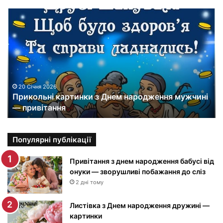
П
р
и
к
о
л
ь
н
20 Січня 2026
Прикольні картинки з Днем народження мужчині
і
— привітання
к
а
р
т
Популярні публікації
и
н
Привітання з днем народження бабусі від
к
онуки — зворушливі побажання до сліз
и
2 дні тому
з
Д
Листівка з Днем народження дружині —
н
картинки
е