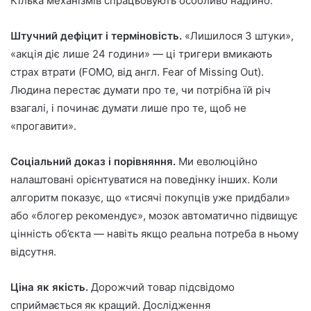
Кілька механізмів спрацьовують особливо надійно.
Штучний дефіцит і терміновість.
«Лишилося 3 штуки»,
«акція діє лише 24 години» — ці тригери вмикають
страх втрати (FOMO, від англ. Fear of Missing Out).
Людина перестає думати про те, чи потрібна їй річ
взагалі, і починає думати лише про те, щоб не
«прогавити».
Соціальний доказ і порівняння.
Ми еволюційно
налаштовані орієнтуватися на поведінку інших. Коли
алгоритм показує, що «тисячі покупців уже придбали»
або «блогер рекомендує», мозок автоматично підвищує
цінність об’єкта — навіть якщо реальна потреба в ньому
відсутня.
Ціна як якість.
Дорожчий товар підсвідомо
сприймається як кращий. Дослідження