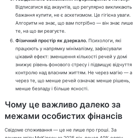
Відписатися від акаунтів, що регулярно викликають
бажання купити, не є аскетизмом. Це гігієна уваги.
Алгоритм не знає, що вам потрібно — він знає лише
те, на що ви реагуєте.
Фізичний простір як дзеркало.
Психологи, які
працюють у напрямку мінімалізму, зафіксували
цікавий ефект: зменшення кількості речей у домі
знижує рівень фонового стресу і підвищує відчуття
контролю над власним життям. Не через магію — а
через те, що менше речей означає менше рішень,
менше безладу і більше ясності.
Чому це важливо далеко за
межами особистих фінансів
Свідоме споживання — це не лише про гроші. За
даними звіту McKinsey за 2025 рік, понад 40% одягу,