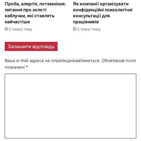
Проба, алергія, потемніння:
Як компанії організувати
питання про золоті
конфіденційні психологічні
каблучки, які ставлять
консультації для
найчастіше
працівників
2 тижні тому
2 тижні тому
Залишити відповідь
Ваша e-mail адреса не оприлюднюватиметься.
Обов’язкові поля
позначені
*
К
о
м
е
н
т
а