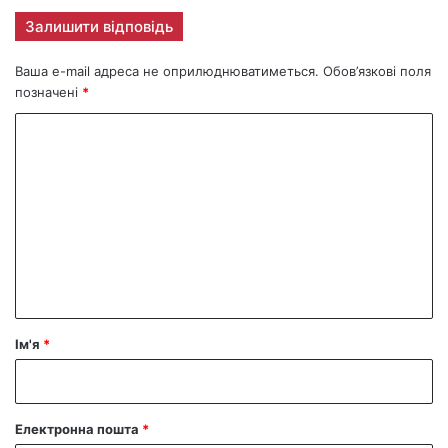
Залишити відповідь
Ваша e-mail адреса не оприлюднюватиметься.
Обов’язкові поля
позначені
*
К
о
м
е
н
т
а
р
Ім'я
*
*
Електронна пошта
*