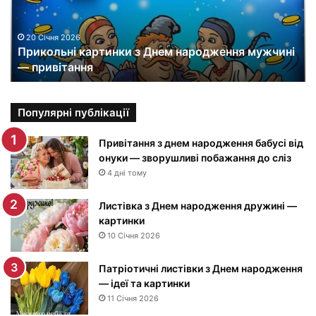
л
ь
н
20 Січня 2026
Прикольні картинки з Днем народження мужчині
і
— привітання
к
а
р
т
Популярні публікації
и
н
Привітання з днем народження бабусі від
к
онуки — зворушливі побажання до сліз
и
4 дні тому
з
Д
Листівка з Днем народження дружині —
н
картинки
е
10 Січня 2026
м
н
Патріотичні листівки з Днем народження
а
— ідеї та картинки
р
11 Січня 2026
о