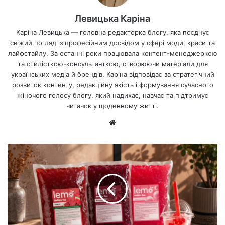
Левицька Каріна
Каріна Левицька — головна редакторка блогу, яка поєднує
свіжий погляд із професійним досвідом у сфері моди, краси та
лайфстайлу. За останні роки працювала контент-менеджеркою
та стилісткою-консультанткою, створюючи матеріали для
українських медіа й брендів. Каріна відповідає за стратегічний
розвиток контенту, редакційну якість і формування сучасного
жіночого голосу блогу, який надихає, навчає та підтримує
читачок у щоденному житті.
Ве
б-
са
йт