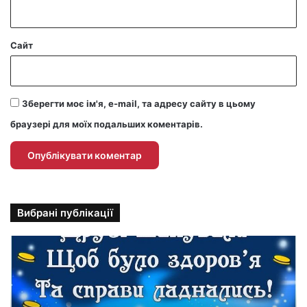
Сайт
Зберегти моє ім'я, e-mail, та адресу сайту в цьому
браузері для моїх подальших коментарів.
Вибрані публікації
П
р
и
к
о