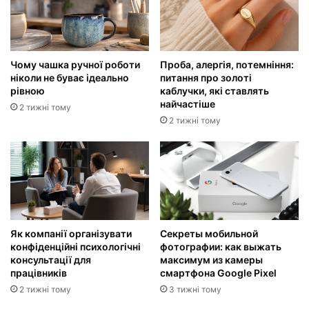
Чому чашка ручної роботи
Проба, алергія, потемніння:
ніколи не буває ідеально
питання про золоті
рівною
каблучки, які ставлять
найчастіше
2 тижні тому
2 тижні тому
Як компанії організувати
Секреты мобильной
конфіденційні психологічні
фотографии: как выжать
консультації для
максимум из камеры
працівників
смартфона Google Pixel
2 тижні тому
3 тижні тому