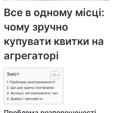
р
Все в одному місці:
о
н
чому зручно
н
о
г
купувати квитки на
о
л
агрегаторі
и
с
т
а
Зміст
Проблема розпорошеності
Що дає єдина платформа
Функції, які економлять час
Довіра і прозорість
Проблема розпорошеності