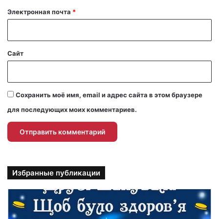
й
Электронная почта
*
*
Сайт
Сохранить моё имя, email и адрес сайта в этом браузере
для последующих моих комментариев.
Избранные публикации
П
р
и