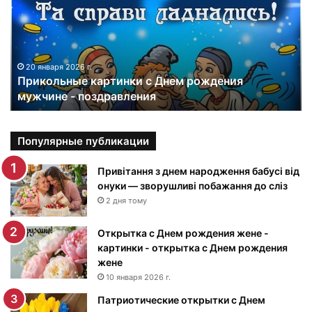
к
о
л
ь
н
20 января 2026 г.
Прикольные картинки с Днем рождения
ы
мужчине - поздравления
е
к
а
р
Популярные публикации
т
и
Привітання з днем народження бабусі від
н
онуки — зворушливі побажання до сліз
к
2 дня тому
и
с
Открытка с Днем рождения жене -
Д
картинки - открытка с Днем рождения
н
жене
е
10 января 2026 г.
м
Патриотические открытки с Днем
р