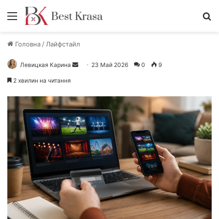
Меню
П
Головна
/
Лайфстайл
Левицкая Карина
О
23 Май 2026
0
9
т
2 хвилин на читання
п
р
а
в
и
т
ь
п
и
с
ь
м