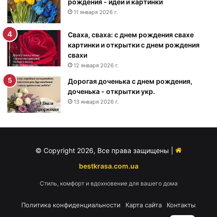
рождения - идеи и картинки
о
ж
11 января 2026 г.
д
е
Сваха, сваха: с днем рождения свахе
н
картинки и открытки с днем рождения
и
свахи
я
12 января 2026 г.
м
Дорогая доченька с днем рождения,
у
доченька - открытки укр.
ж
13 января 2026 г.
ч
и
н
е
-
© Copyright 2026, Все права защищены |
п
о
bestkrasa.com.ua
з
Стиль, комфорт и вдохновение для вашего дома
д
р
Политика конфиденциальности
Карта сайта
Контакты
а
в