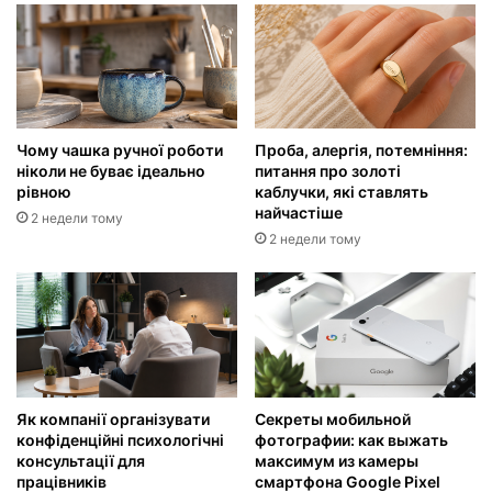
Чому чашка ручної роботи
Проба, алергія, потемніння:
ніколи не буває ідеально
питання про золоті
рівною
каблучки, які ставлять
найчастіше
2 недели тому
2 недели тому
Як компанії організувати
Секреты мобильной
конфіденційні психологічні
фотографии: как выжать
консультації для
максимум из камеры
працівників
смартфона Google Pixel