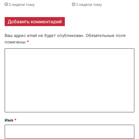
2 недели тому
2 недели тому
Добавить комментарий
Ваш адрес email не будет опубликован.
Обязательные поля
помечены
*
К
о
м
м
е
н
т
а
Имя
*
р
и