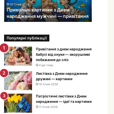
ь
20 Січня 2026
н
Прикольні картинки з Днем
і
народження мужчині — привітання
к
а
р
т
Популярні публікації
и
н
к
Привітання з днем народження
и
бабусі від онуки — зворушливі
з
побажання до сліз
Д
4 дні тому
н
Листівка з Днем народження
е
дружині — картинки
м
10 Січня 2026
н
а
Патріотичні листівки з Днем
р
народження — ідеї та картинки
о
11 Січня 2026
д
ж