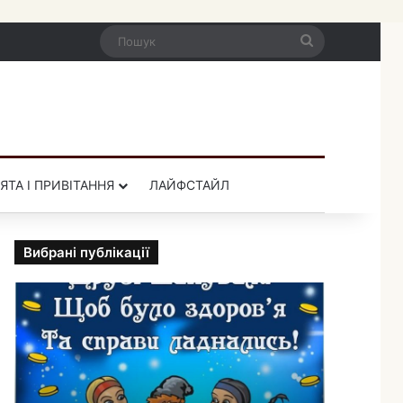
Пошук
ЯТА І ПРИВІТАННЯ
ЛАЙФСТАЙЛ
Вибрані публікації
П
р
и
к
о
л