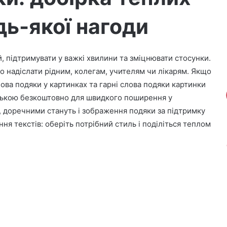
дь-якої нагоди
, підтримувати у важкі хвилини та зміцнювати стосунки.
гко надіслати рідним, колегам, учителям чи лікарям. Якщо
лова подяки у картинках та гарні слова подяки картинки
нською безкоштовно для швидкого поширення у
 доречними стануть і зображення подяки за підтримку
ня текстів: оберіть потрібний стиль і поділіться теплом