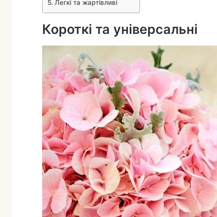
Легкі та жартівливі
а
Короткі та універсальні