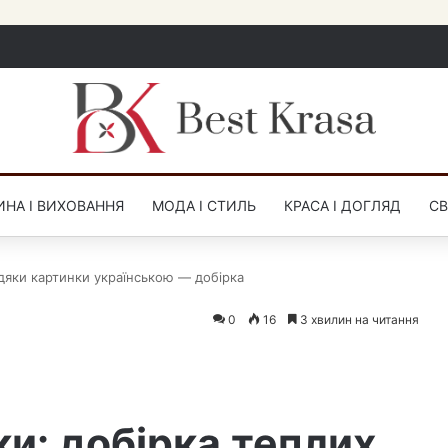
НА І ВИХОВАННЯ
МОДА І СТИЛЬ
КРАСА І ДОГЛЯД
СВ
одяки картинки українською — добірка
0
16
3 хвилин на читання
ки: добірка теплих