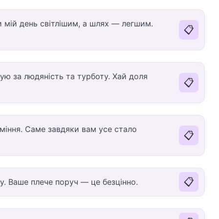
и мій день світлішим, а шлях — легшим.
📋
ую за людяність та турботу. Хай доля
📋
міння. Саме завдяки вам усе стало
📋
📋
. Ваше плече поруч — це безцінно.