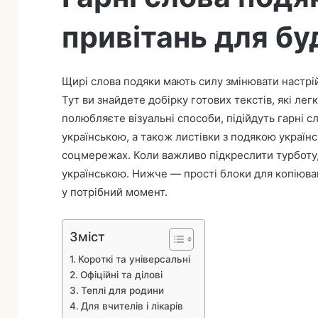
і
привітань для бу
т
ь
е
л
Щирі слова подяки мають силу змінювати настрій
е
Тут ви знайдете добірку готових текстів, які ле
к
полюбляєте візуальні способи, підійдуть гарні с
т
українською, а також листівки з подякою украї
р
соцмережах. Коли важливо підкреслити турботу,
о
українською. Нижче — прості блоки для копіюван
н
у потрібний момент.
н
о
г
Зміст
о
Короткі та універсальні
л
Офіційні та ділові
и
Теплі для родини
с
Для вчителів і лікарів
т