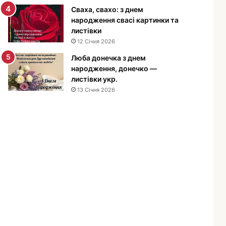
е
Сваха, свахо: з днем
н
народження свасі картинки та
н
листівки
я
12 Січня 2026
м
Люба донечка з днем
у
народження, донечко —
ж
листівки укр.
ч
13 Січня 2026
и
н
і
—
п
р
и
в
і
т
а
н
н