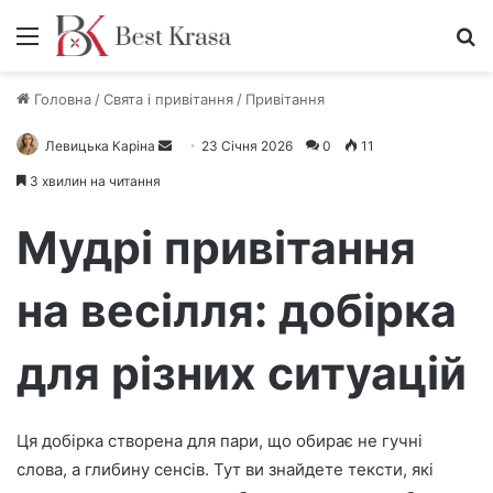
Меню
П
Головна
/
Свята і привітання
/
Привітання
Левицька Каріна
Н
23 Січня 2026
0
11
а
3 хвилин на читання
д
і
Мудрі привітання
ш
л
на весілля: добірка
і
т
для різних ситуацій
ь
е
л
е
Ця добірка створена для пари, що обирає не гучні
к
слова, а глибину сенсів. Тут ви знайдете тексти, які
т