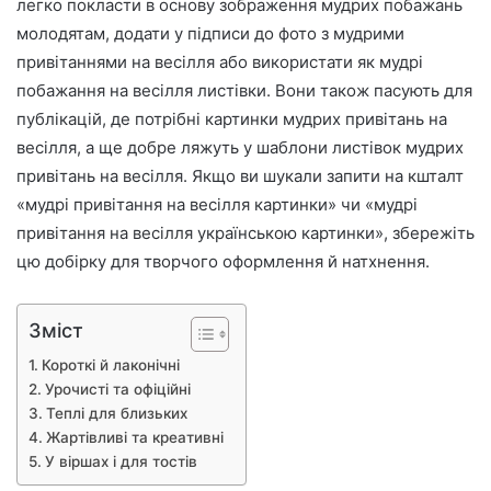
легко покласти в основу зображення мудрих побажань
р
молодятам, додати у підписи до фото з мудрими
о
привітаннями на весілля або використати як мудрі
н
побажання на весілля листівки. Вони також пасують для
н
публікацій, де потрібні картинки мудрих привітань на
о
весілля, а ще добре ляжуть у шаблони листівок мудрих
г
привітань на весілля. Якщо ви шукали запити на кшталт
о
«мудрі привітання на весілля картинки» чи «мудрі
л
привітання на весілля українською картинки», збережіть
и
с
цю добірку для творчого оформлення й натхнення.
т
а
Зміст
Короткі й лаконічні
Урочисті та офіційні
Теплі для близьких
Жартівливі та креативні
У віршах і для тостів