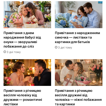
Привітання з днем
Привітання з народженням
народження бабусі від
синочка — листівки та
онуки — зворушливі
картинки для батьків
побажання до сліз
3 дні тому
3 дні тому
Привітання з річницею
Привітання з річницею
весілля чоловіку від
весілля дружині від
дружини — романтичні
чоловіка — ніжні побажання
листівки
та картинки