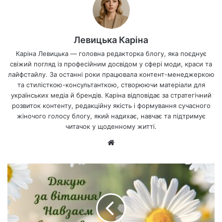
Левицька Каріна
Каріна Левицька — головна редакторка блогу, яка поєднує
свіжий погляд із професійним досвідом у сфері моди, краси та
лайфстайлу. За останні роки працювала контент-менеджеркою
та стилісткою-консультанткою, створюючи матеріали для
українських медіа й брендів. Каріна відповідає за стратегічний
розвиток контенту, редакційну якість і формування сучасного
жіночого голосу блогу, який надихає, навчає та підтримує
читачок у щоденному житті.
Ве
б-
са
йт