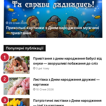
к
о
л
ь
н
20 Січня 2026
Прикольні картинки з Днем народження мужчині
і
— привітання
к
а
р
т
Популярні публікації
и
н
Привітання з днем народження бабусі від
к
онуки — зворушливі побажання до сліз
и
3 дні тому
з
Д
Листівка з Днем народження дружині —
н
картинки
е
10 Січня 2026
м
н
Патріотичні листівки з Днем народження
а
— ідеї та картинки