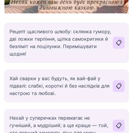
Рецепт щасливого шлюбу: склянка гумору,
дві ложки терпіння, щіпка самокритики й
📋
безліміт на поцілунки. Перемішувати
щодня!
Хай сварки у вас будуть, як вай-фай у
📋
підвалі: слабкі, короткі й без наслідків для
настрою та любові.
Нехай у суперечках перемагає не
📋
гучніший, а мудріший; а ще краще — той,
хто перший замовить піцу для миру.