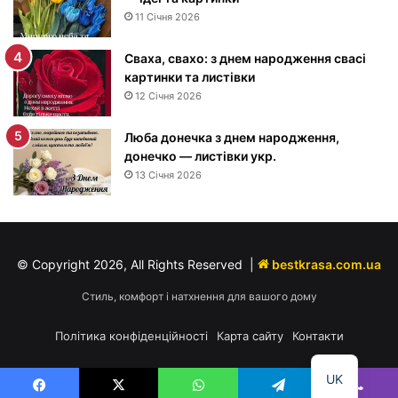
р
11 Січня 2026
о
д
Сваха, свахо: з днем народження свасі
ж
картинки та листівки
е
12 Січня 2026
н
н
я
Люба донечка з днем народження,
м
донечко — листівки укр.
у
13 Січня 2026
ж
ч
и
н
© Copyright 2026, All Rights Reserved |
bestkrasa.com.ua
і
—
Стиль, комфорт і натхнення для вашого дому
п
р
Політика конфіденційності
Карта сайту
Контакти
и
в
UK
і
т