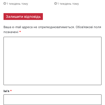
1 тиждень тому
1 тиждень тому
Залишити відповідь
Ваша e-mail адреса не оприлюднюватиметься.
Обов’язкові поля
позначені
*
К
о
м
е
н
т
а
р
Ім'я
*
*