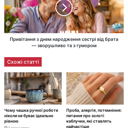
Привітання з днем народження сестрі від брата
— зворушливо та з гумором
Схожі статті
Чому чашка ручної роботи
Проба, алергія, потемніння:
ніколи не буває ідеально
питання про золоті
рівною
каблучки, які ставлять
найчастіше
2 тижні тому