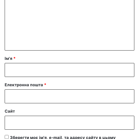
о
м
е
н
т
а
р
Ім'я
*
*
Електронна пошта
*
Сайт
Зберегти моє ім'я, e-mail, та адресу сайту в цьому