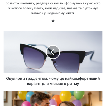
розвиток контенту, редакційну якість і формування сучасного
жіночого голосу блогу, який надихає, навчає та підтримує
читачок у щоденному житті.
Ве
б-
са
йт
Окуляри з градієнтом: чому це найкомфортніший
варіант для міського ритму