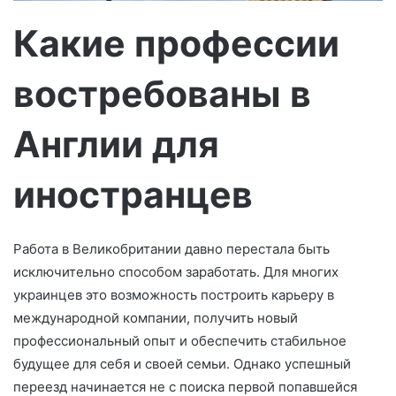
р
Какие профессии
о
н
востребованы в
н
о
г
Англии для
о
л
иностранцев
и
с
т
Работа в Великобритании давно перестала быть
а
исключительно способом заработать. Для многих
украинцев это возможность построить карьеру в
международной компании, получить новый
профессиональный опыт и обеспечить стабильное
будущее для себя и своей семьи. Однако успешный
переезд начинается не с поиска первой попавшейся