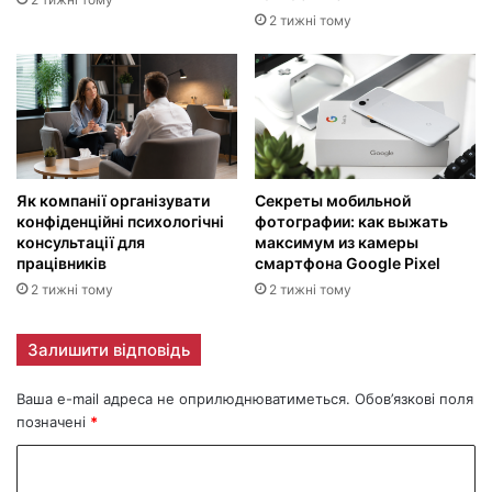
2 тижні тому
Як компанії організувати
Секреты мобильной
конфіденційні психологічні
фотографии: как выжать
консультації для
максимум из камеры
працівників
смартфона Google Pixel
2 тижні тому
2 тижні тому
Залишити відповідь
Ваша e-mail адреса не оприлюднюватиметься.
Обов’язкові поля
позначені
*
К