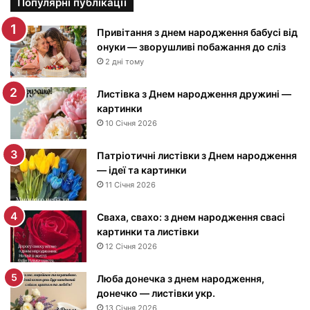
т
Популярні публікації
и
н
Привітання з днем народження бабусі від
к
онуки — зворушливі побажання до сліз
и
2 дні тому
з
Д
Листівка з Днем народження дружині —
н
картинки
е
10 Січня 2026
м
н
Патріотичні листівки з Днем народження
а
— ідеї та картинки
р
11 Січня 2026
о
д
Сваха, свахо: з днем народження свасі
ж
картинки та листівки
е
12 Січня 2026
н
н
я
Люба донечка з днем народження,
м
донечко — листівки укр.
у
13 Січня 2026