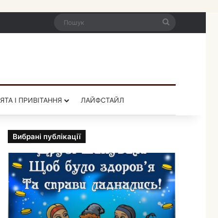
Пошук
ЯТА І ПРИВІТАННЯ
ЛАЙФСТАЙЛ
Вибрані публікації
П
р
и
к
о
л