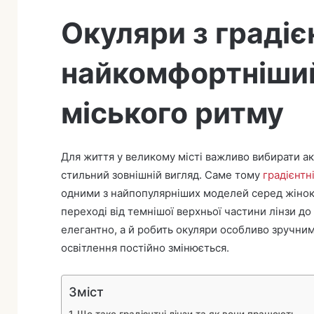
а
Окуляри з градіє
найкомфортніший
міського ритму
Для життя у великому місті важливо вибирати ак
стильний зовнішній вигляд. Саме тому
градієнтн
одними з найпопулярніших моделей серед жінок і
переході від темнішої верхньої частини лінзи до
елегантно, а й робить окуляри особливо зручни
освітлення постійно змінюється.
Зміст
Що таке градієнтні лінзи та як вони працюють