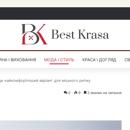
НА І ВИХОВАННЯ
МОДА І СТИЛЬ
КРАСА І ДОГЛЯД
СВ
це найкомфортніший варіант для міського ритму
0
9
2 хвилин на читання