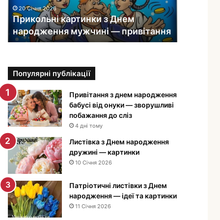
ь
20 Січня 2026
н
Прикольні картинки з Днем
і
народження мужчині — привітання
к
а
р
т
Популярні публікації
и
н
к
Привітання з днем народження
и
бабусі від онуки — зворушливі
з
побажання до сліз
Д
4 дні тому
н
Листівка з Днем народження
е
дружині — картинки
м
10 Січня 2026
н
а
Патріотичні листівки з Днем
р
народження — ідеї та картинки
о
11 Січня 2026
д
ж