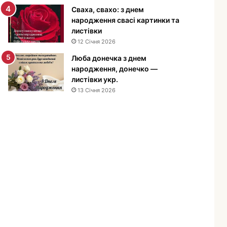
е
Сваха, свахо: з днем
н
народження свасі картинки та
н
листівки
я
12 Січня 2026
м
Люба донечка з днем
у
народження, донечко —
ж
листівки укр.
ч
13 Січня 2026
и
н
і
—
п
р
и
в
і
т
а
н
н