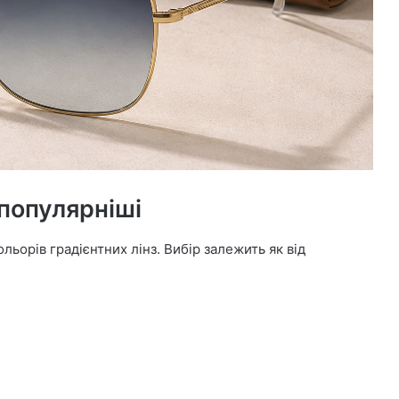
йпопулярніші
ьорів градієнтних лінз. Вибір залежить як від