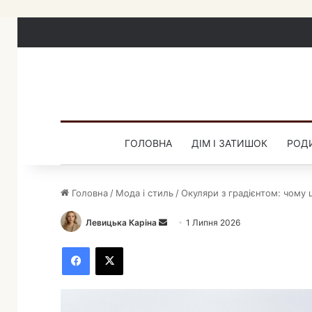
ГОЛОВНА
ДІМ І ЗАТИШОК
РОДИ
Головна
/
Мода і стиль
/
Окуляри з градієнтом: чому 
Левицька Каріна
Н
1 Липня 2026
а
Facebook
X
д
і
ш
л