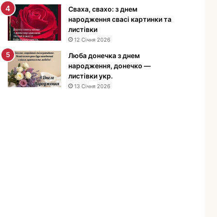
е
Сваха, свахо: з днем
н
народження свасі картинки та
н
листівки
я
12 Січня 2026
м
Люба донечка з днем
у
народження, донечко —
ж
листівки укр.
ч
13 Січня 2026
и
н
і
—
п
р
и
в
і
т
а
н
н