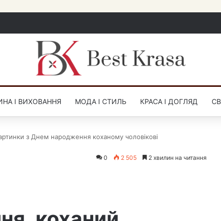
НА І ВИХОВАННЯ
МОДА І СТИЛЬ
КРАСА І ДОГЛЯД
СВ
артинки з Днем народження коханому чоловікові
0
2 505
2 хвилин на читання
ня, коханий