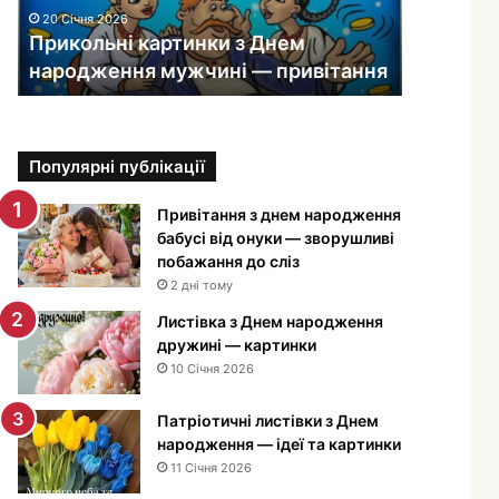
ь
20 Січня 2026
н
Прикольні картинки з Днем
і
народження мужчині — привітання
к
а
р
т
Популярні публікації
и
н
к
Привітання з днем народження
и
бабусі від онуки — зворушливі
з
побажання до сліз
Д
2 дні тому
н
Листівка з Днем народження
е
дружині — картинки
м
10 Січня 2026
н
а
Патріотичні листівки з Днем
р
народження — ідеї та картинки
о
11 Січня 2026
д
ж