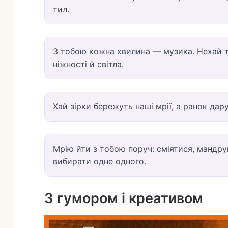
тил.
З тобою кожна хвилина — музика. Нехай тв
ніжності й світла.
Хай зірки бережуть наші мрії, а ранок дар
Мрію йти з тобою поруч: сміятися, мандру
вибирати одне одного.
З гумором і креативом