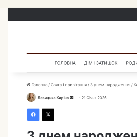
ГОЛОВНА
ДІМ І ЗАТИШОК
РОДИ
Головна
/
Свята і привітання
/
З днем народження
/
К
Левицька Каріна
Н
21 Січня 2026
а
Facebook
X
д
і
ш
З днем народжен
л