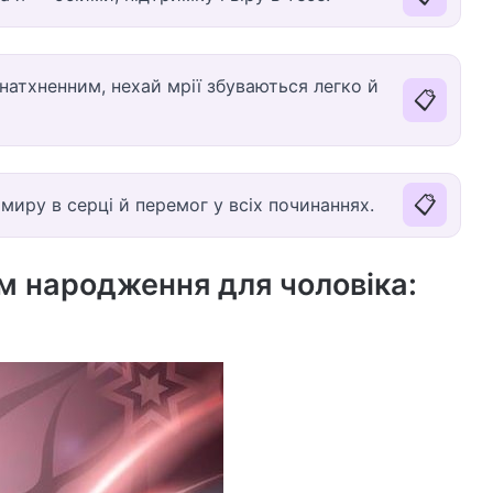
натхненним, нехай мрії збуваються легко й
📋
📋
иру в серці й перемог у всіх починаннях.
ем народження для чоловіка: