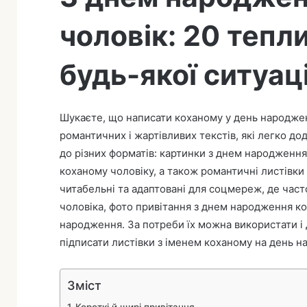
і
чоловік: 20 тепл
т
ь
е
будь-якої ситуаці
л
е
к
Шукаєте, що написати коханому у день народжен
т
романтичних і жартівливих текстів, які легко до
р
до різних форматів: картинки з днем народження
о
коханому чоловіку, а також романтичні листівки
н
читабельні та адаптовані для соцмереж, де част
н
чоловіка, фото привітання з днем народження к
о
народження. За потреби їх можна використати і д
г
підписати листівки з іменем коханому на день 
о
л
и
Зміст
с
Короткі й щирі привітання
т