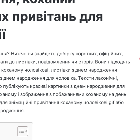
их привітань для
ї
ня? Нижче ви знайдете добірку коротких, офіційних,
дати до листівки, повідомлення чи сторіз. Вони підходять
 коханому чоловікові, листівки з днем народження
 з днем народження для чоловіка. Тексти лаконічні,
о публікують красиві картинки з днем народження для
оханому і зображення з побажаннями коханому на день
ля анімаційні привітання коханому чоловікові gif або
народження.