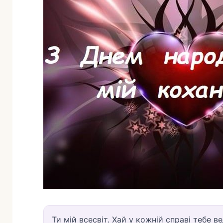
Ти мій всесвіт. Хай у кожній справі тебе в