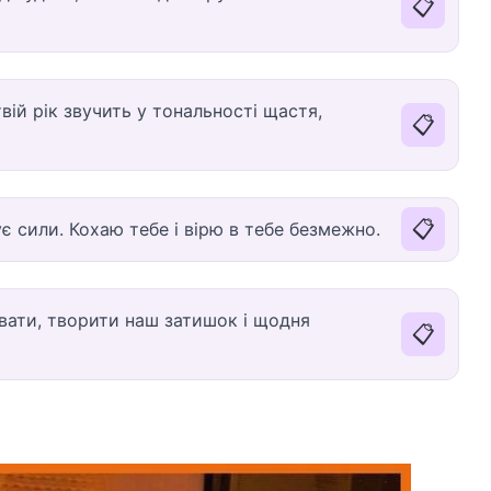
📋
ій рік звучить у тональності щастя,
📋
📋
ує сили. Кохаю тебе і вірю в тебе безмежно.
вати, творити наш затишок і щодня
📋