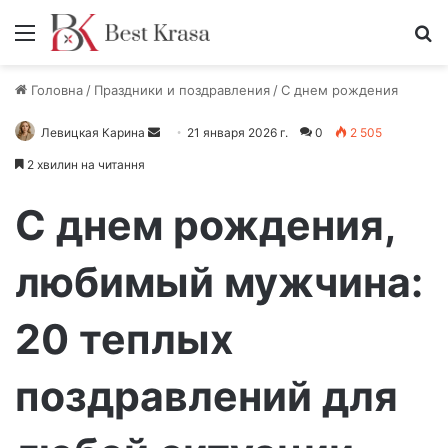
Меню
П
Головна
/
Праздники и поздравления
/
С днем рождения
Левицкая Карина
О
21 января 2026 г.
0
2 505
т
2 хвилин на читання
п
р
С днем рождения,
а
в
любимый мужчина:
и
т
20 теплых
ь
п
и
поздравлений для
с
ь
м