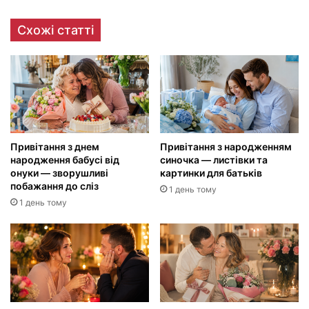
Схожі статті
Привітання з днем
Привітання з народженням
народження бабусі від
синочка — листівки та
онуки — зворушливі
картинки для батьків
побажання до сліз
1 день тому
1 день тому