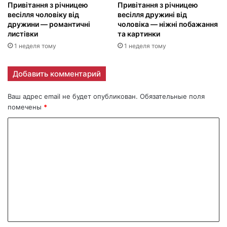
Привітання з річницею
Привітання з річницею
весілля чоловіку від
весілля дружині від
дружини — романтичні
чоловіка — ніжні побажання
листівки
та картинки
1 неделя тому
1 неделя тому
Добавить комментарий
Ваш адрес email не будет опубликован.
Обязательные поля
помечены
*
К
о
м
м
е
н
т