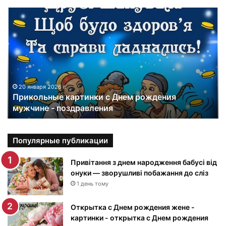
П
р
и
к
о
л
ь
н
20 января 2026 г.
Прикольные картинки с Днем рождения
ы
мужчине - поздравления
е
к
а
р
Популярные публикации
т
и
Привітання з днем народження бабусі від
н
онуки — зворушливі побажання до сліз
к
1 день тому
и
с
Открытка с Днем рождения жене -
Д
картинки - открытка с Днем рождения
н