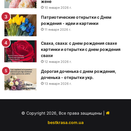
жене
е
10 января 2026 г.
м
Патриотические открытки с Днем
р
рождения - идеи и картинки
о
ж
11 января 2026 г.
д
е
Сваха, сваха: с днем рождения свахе
н
картинки и открытки с днем рождения
и
свахи
я
12 января 2026 г.
м
Дорогая доченька с днем рождения,
у
доченька - открытки укр.
ж
13 января 2026 г.
ч
и
н
е
-
© Copyright 2026, Все права защищены |
п
о
bestkrasa.com.ua
з