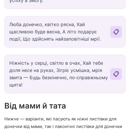
успіху в змогу.
Люба донечко, квітко рясна, Хай
📋
щасливою буде весна, А літо подарує
події, Що здійснять найзаповітніші мрії.
Ніжність у серці, світло в очах, Хай тебе
доля несе на руках, Зігріє усмішка, мрія
📋
звита — Будь безкінечно, по‑справжньому
щита!
Від мами й тата
Нижче — варіанти, які пасують як ніжні листівки для
донечки від мами, так і лаконічні листівки для донечки