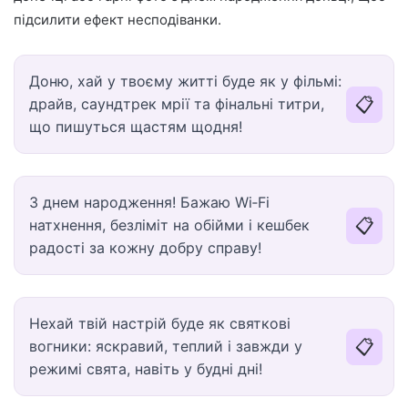
підсилити ефект несподіванки.
Доню, хай у твоєму житті буде як у фільмі:
📋
драйв, саундтрек мрії та фінальні титри,
що пишуться щастям щодня!
З днем народження! Бажаю Wi‑Fi
📋
натхнення, безліміт на обійми і кешбек
радості за кожну добру справу!
Нехай твій настрій буде як святкові
📋
вогники: яскравий, теплий і завжди у
режимі свята, навіть у будні дні!