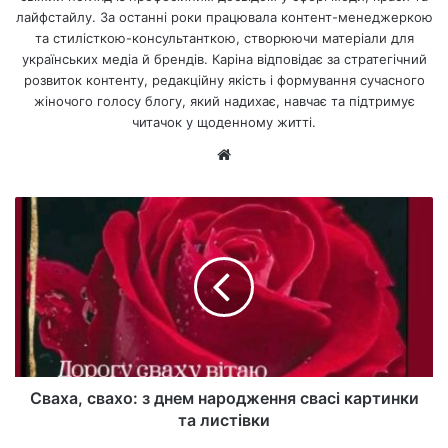
лайфстайлу. За останні роки працювала контент-менеджеркою
та стилісткою-консультанткою, створюючи матеріали для
українських медіа й брендів. Каріна відповідає за стратегічний
розвиток контенту, редакційну якість і формування сучасного
жіночого голосу блогу, який надихає, навчає та підтримує
читачок у щоденному житті.
Ве
б-
са
йт
Сваха, свахо: з днем народження свасі картинки
та листівки