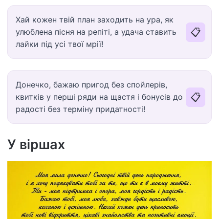
Хай кожен твій план заходить на ура, як
📋
улюблена пісня на репіті, а удача ставить
лайки під усі твої мрії!
Донечко, бажаю пригод без спойлерів,
📋
квитків у перші ряди на щастя і бонусів до
радості без терміну придатності!
У віршах