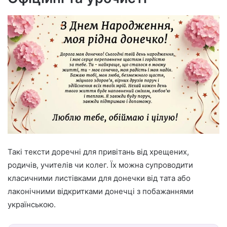
Такі тексти доречні для привітань від хрещених,
родичів, учителів чи колег. Їх можна супроводити
класичними листівками для донечки від тата або
лаконічними відкритками донечці з побажаннями
українською.