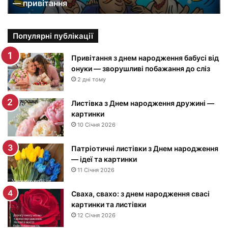
— привітання
к
а
р
т
Популярні публікації
и
н
Привітання з днем народження бабусі від
к
онуки — зворушливі побажання до сліз
и
2 дні тому
з
Д
Листівка з Днем народження дружині —
н
картинки
е
10 Січня 2026
м
н
Патріотичні листівки з Днем народження
а
— ідеї та картинки
р
11 Січня 2026
о
д
Сваха, свахо: з днем народження свасі
ж
картинки та листівки
е
12 Січня 2026
н
н