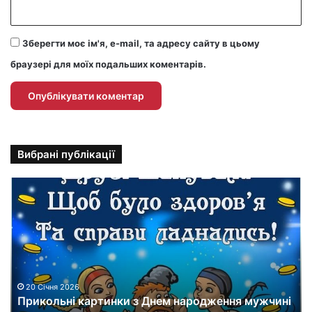
Зберегти моє ім'я, e-mail, та адресу сайту в цьому
браузері для моїх подальших коментарів.
Вибрані публікації
П
р
и
к
о
л
ь
н
20 Січня 2026
Прикольні картинки з Днем народження мужчині
і