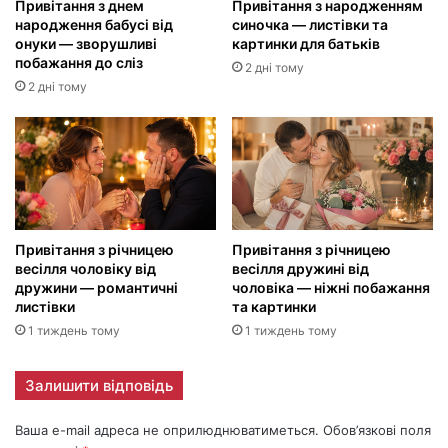
Привітання з днем
Привітання з народженням
народження бабусі від
синочка — листівки та
онуки — зворушливі
картинки для батьків
побажання до сліз
2 дні тому
2 дні тому
Привітання з річницею
Привітання з річницею
весілля чоловіку від
весілля дружині від
дружини — романтичні
чоловіка — ніжні побажання
листівки
та картинки
1 тиждень тому
1 тиждень тому
Залишити відповідь
Ваша e-mail адреса не оприлюднюватиметься.
Обов’язкові поля