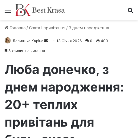
Меню
П
Головна
/
Свята і привітання
/
З днем народження
Левицька Каріна
Н
13 Січня 2026
0
403
а
3 хвилин на читання
д
і
Люба донечко, з
ш
л
днем народження:
і
т
20+ теплих
ь
е
л
привітань для
е
к
т