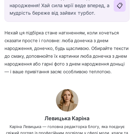
📋
народження! Хай сила мрії веде вперед, а
мудрість береже від зайвих турбот.
Нехай ця підбірка стане натхненням, коли хочеться
сказати просте і головне: люба донечка з днем
народження, донечко, будь щасливою. Обирайте тексти
до смаку, доповнюйте їх картинки люба донечка з днем
народження або гарні фото з днем народження доньці
— і ваше привітання засяє особливою теплотою.
Левицька Каріна
Каріна Левицька — головна редакторка блогу, яка поєднує
свіжий погляд із професійним досвідом у сфері моди, краси та