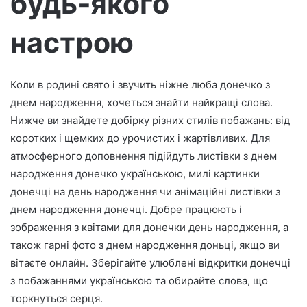
будь‑якого
р
настрою
о
н
н
о
Коли в родині свято і звучить ніжне люба донечко з
г
днем народження, хочеться знайти найкращі слова.
о
Нижче ви знайдете добірку різних стилів побажань: від
л
коротких і щемких до урочистих і жартівливих. Для
и
атмосферного доповнення підійдуть листівки з днем
с
народження донечко українською, милі картинки
т
донечці на день народження чи анімаційні листівки з
а
днем народження донечці. Добре працюють і
зображення з квітами для донечки день народження, а
також гарні фото з днем народження доньці, якщо ви
вітаєте онлайн. Зберігайте улюблені відкритки донечці
з побажаннями українською та обирайте слова, що
торкнуться серця.