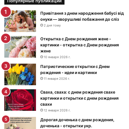
р
Популярные публикации
т
и
Привітання з днем народження бабусі від
н
онуки — зворушливі побажання до сліз
к
2 дня тому
и
с
Открытка с Днем рождения жене -
Д
картинки - открытка с Днем рождения
н
жене
е
10 января 2026 г.
м
Патриотические открытки с Днем
р
рождения - идеи и картинки
о
ж
11 января 2026 г.
д
е
Сваха, сваха: с днем рождения свахе
н
картинки и открытки с днем рождения
и
свахи
я
12 января 2026 г.
м
Дорогая доченька с днем рождения,
у
доченька - открытки укр.
ж