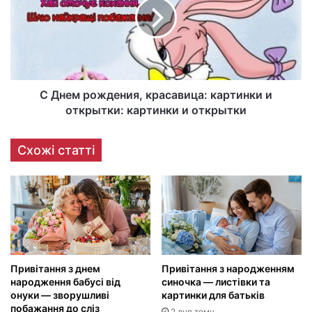
С Днем рождения, красавица: картинки и
открытки: картинки и открытки
Схожі статті
Привітання з днем
Привітання з народженням
народження бабусі від
синочка — листівки та
онуки — зворушливі
картинки для батьків
побажання до сліз
2 дня тому