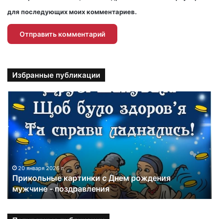
для последующих моих комментариев.
Избранные публикации
П
р
и
к
о
л
ь
н
20 января 2026 г.
Прикольные картинки с Днем рождения
ы
мужчине - поздравления
е
к
а