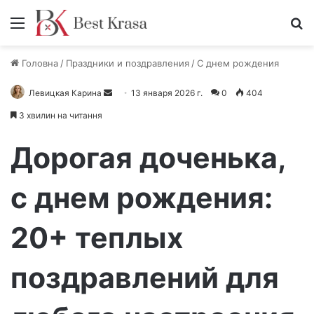
Меню
П
Головна
/
Праздники и поздравления
/
С днем рождения
Левицкая Карина
О
13 января 2026 г.
0
404
т
3 хвилин на читання
п
р
Дорогая доченька,
а
в
с днем рождения:
и
т
20+ теплых
ь
п
и
поздравлений для
с
ь
м