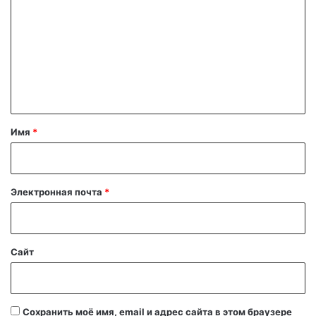
о
м
м
е
н
т
а
Имя
*
р
и
й
Электронная почта
*
*
Сайт
Сохранить моё имя, email и адрес сайта в этом браузере