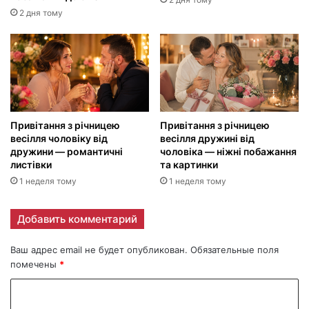
2 дня тому
Привітання з річницею
Привітання з річницею
весілля чоловіку від
весілля дружині від
дружини — романтичні
чоловіка — ніжні побажання
листівки
та картинки
1 неделя тому
1 неделя тому
Добавить комментарий
Ваш адрес email не будет опубликован.
Обязательные поля
помечены
*
К