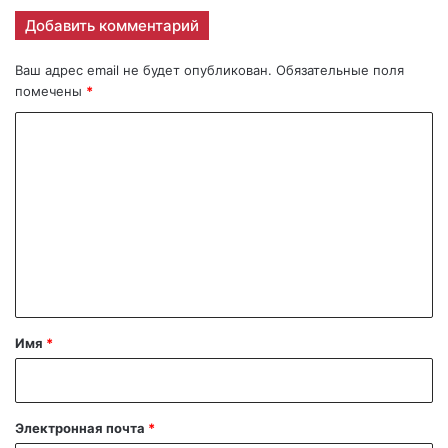
Добавить комментарий
Ваш адрес email не будет опубликован.
Обязательные поля
помечены
*
К
о
м
м
е
н
т
а
Имя
*
р
и
й
Электронная почта
*