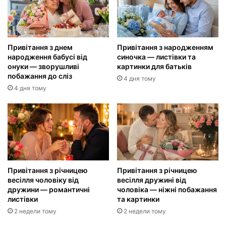
Привітання з днем
Привітання з народженням
народження бабусі від
синочка — листівки та
онуки — зворушливі
картинки для батьків
побажання до сліз
4 дня тому
4 дня тому
Привітання з річницею
Привітання з річницею
весілля чоловіку від
весілля дружині від
дружини — романтичні
чоловіка — ніжні побажання
листівки
та картинки
2 недели тому
2 недели тому