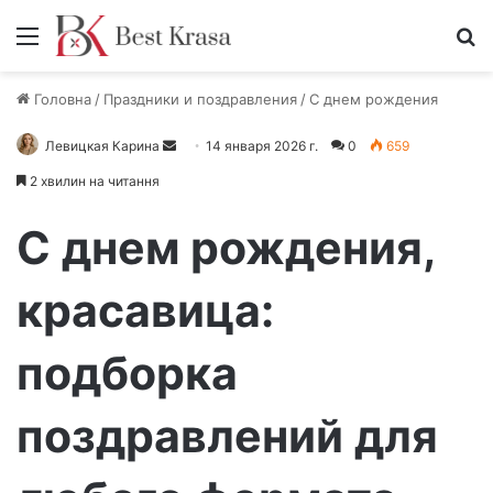
Меню
П
Головна
/
Праздники и поздравления
/
С днем рождения
Левицкая Карина
О
14 января 2026 г.
0
659
т
2 хвилин на читання
п
р
С днем рождения,
а
в
красавица:
и
т
подборка
ь
п
и
поздравлений для
с
ь
м