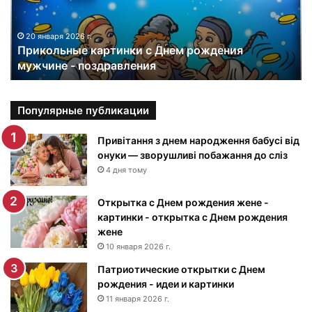
л
ь
н
20 января 2026 г.
Прикольные картинки с Днем рождения
ы
мужчине - поздравления
е
к
а
р
Популярные публикации
т
и
Привітання з днем народження бабусі від
н
онуки — зворушливі побажання до сліз
к
4 дня тому
и
с
Открытка с Днем рождения жене -
Д
картинки - открытка с Днем рождения
н
жене
е
10 января 2026 г.
м
Патриотические открытки с Днем
р
рождения - идеи и картинки
о
ж
11 января 2026 г.