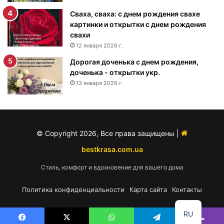
д
е
Сваха, сваха: с днем рождения свахе
н
картинки и открытки с днем рождения
и
свахи
я
12 января 2026 г.
м
Дорогая доченька с днем рождения,
у
доченька - открытки укр.
ж
13 января 2026 г.
ч
и
н
е
-
© Copyright 2026, Все права защищены |
п
о
bestkrasa.com.ua
з
Стиль, комфорт и вдохновение для вашего дома
д
р
Политика конфиденциальности
Карта сайта
Контакты
а
в
л
RU
е