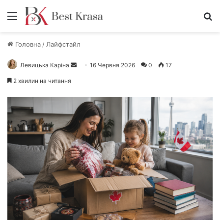
Меню
П
Головна
/
Лайфстайл
Левицька Каріна
Н
16 Червня 2026
0
17
а
2 хвилин на читання
д
і
ш
л
і
т
ь
е
л
е
к
т