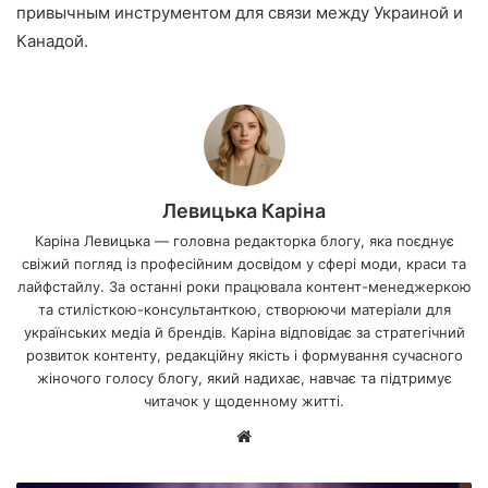
привычным инструментом для связи между Украиной и
Канадой.
Левицька Каріна
Каріна Левицька — головна редакторка блогу, яка поєднує
свіжий погляд із професійним досвідом у сфері моди, краси та
лайфстайлу. За останні роки працювала контент-менеджеркою
та стилісткою-консультанткою, створюючи матеріали для
українських медіа й брендів. Каріна відповідає за стратегічний
розвиток контенту, редакційну якість і формування сучасного
жіночого голосу блогу, який надихає, навчає та підтримує
читачок у щоденному житті.
Ве
б-