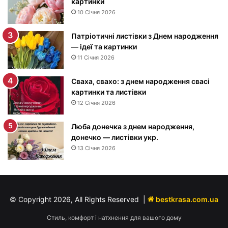
картинки
е
10 Січня 2026
м
н
Патріотичні листівки з Днем народження
а
— ідеї та картинки
р
11 Січня 2026
о
д
Сваха, свахо: з днем народження свасі
ж
картинки та листівки
е
12 Січня 2026
н
н
я
Люба донечка з днем народження,
м
донечко — листівки укр.
у
13 Січня 2026
ж
ч
и
н
© Copyright 2026, All Rights Reserved |
bestkrasa.com.ua
і
—
Стиль, комфорт і натхнення для вашого дому
п