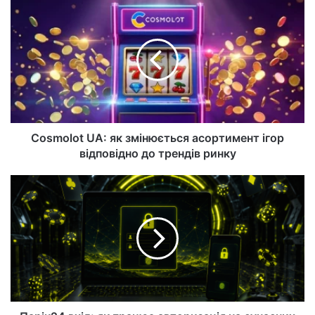
са
йт
Cosmolot UA: як змінюється асортимент ігор
відповідно до трендів ринку