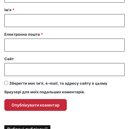
р
Ім'я
*
*
Електронна пошта
*
Сайт
Зберегти моє ім'я, e-mail, та адресу сайту в цьому
браузері для моїх подальших коментарів.