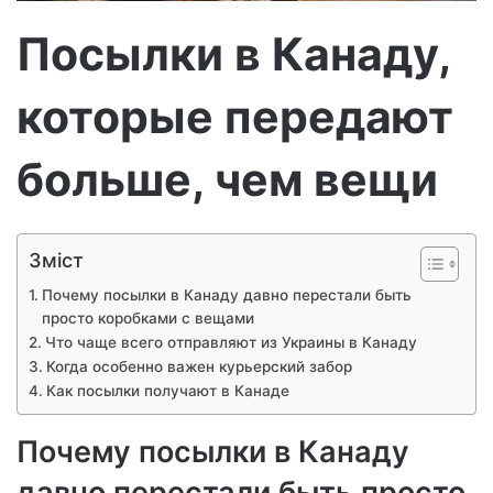
р
Посылки в Канаду,
о
н
которые передают
н
о
г
больше, чем вещи
о
л
и
Зміст
с
т
Почему посылки в Канаду давно перестали быть
а
просто коробками с вещами
Что чаще всего отправляют из Украины в Канаду
Когда особенно важен курьерский забор
Как посылки получают в Канаде
Почему посылки в Канаду
давно перестали быть просто