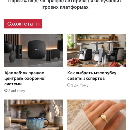
Парік24 вхід: як працює авторизація на сучасних
ігрових платформах
Схожі статті
Ajax хаб: як працює
Как выбрать мясорубку:
централь охоронної
советы экспертов
системи
3 дні тому
2 дні тому