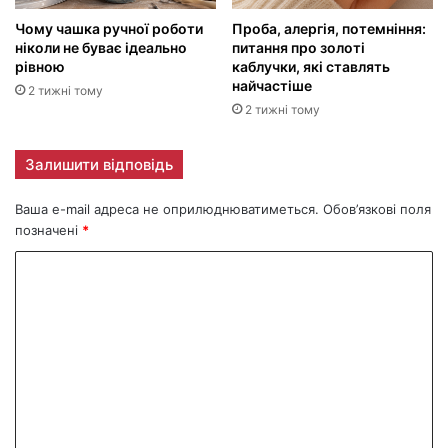
Чому чашка ручної роботи
Проба, алергія, потемніння:
ніколи не буває ідеально
питання про золоті
рівною
каблучки, які ставлять
найчастіше
2 тижні тому
2 тижні тому
Залишити відповідь
Ваша e-mail адреса не оприлюднюватиметься.
Обов’язкові поля
позначені
*
К
о
м
е
н
т
а