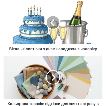
са
йт
Вітальні листівки з днем народження чоловіку
Кольорова терапія: відтінки для зняття стресу в