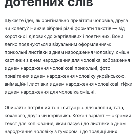
дотепних слів
р
о
Шукаєте ідеї, як оригінально привітати чоловіка, друга
н
чи колегу? Нижче зібрані різні формати текстів — від
н
о
коротких і ділових до жартівливих і поетичних. Вони
г
легко поєднуються з візуальним оформленням:
о
прикольні листівки з днем народження чоловіку, смішні
л
картинки з днем народження для чоловіка, зображення
и
з днем народження чоловікові прикольні, фото
с
привітання з днем народження чоловіку українською,
т
анімаційні листівки з днем народження чоловікові, гіфки
а
з днем народження для чоловіка смішні.
Обирайте потрібний тон і ситуацію: для хлопця, тата,
коханого, друга чи керівника. Кожен варіант — окремий
текст для копіювання, який пасує і до листівки з днем
народження чоловіку з гумором, і до традиційних