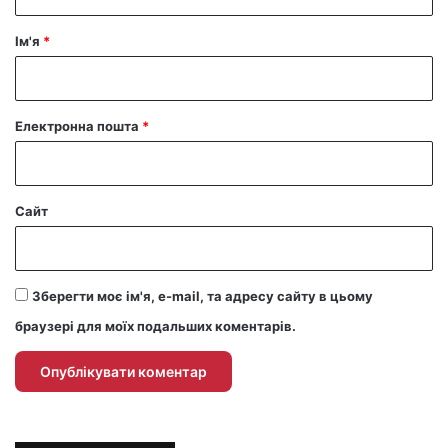
а
р
Ім'я
*
*
Електронна пошта
*
Сайт
Зберегти моє ім'я, e-mail, та адресу сайту в цьому
браузері для моїх подальших коментарів.