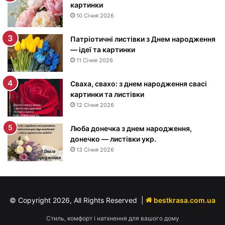
н
картинки
е
10 Січня 2026
м
н
Патріотичні листівки з Днем народження
а
— ідеї та картинки
р
11 Січня 2026
о
д
Сваха, свахо: з днем народження свасі
ж
картинки та листівки
е
12 Січня 2026
н
н
я
Люба донечка з днем народження,
м
донечко — листівки укр.
у
13 Січня 2026
ж
ч
и
н
© Copyright 2026, All Rights Reserved |
bestkrasa.com.ua
і
—
Стиль, комфорт і натхнення для вашого дому
п