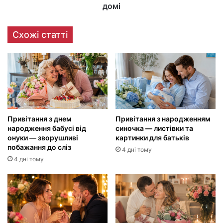
домі
Схожі статті
Привітання з днем
Привітання з народженням
народження бабусі від
синочка — листівки та
онуки — зворушливі
картинки для батьків
побажання до сліз
4 дні тому
4 дні тому