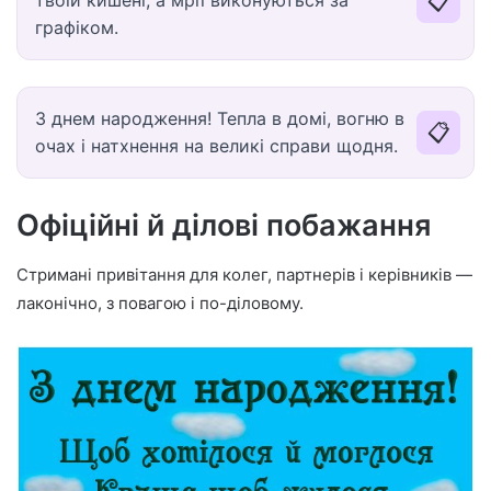
📋
твоїй кишені, а мрії виконуються за
графіком.
З днем народження! Тепла в домі, вогню в
📋
очах і натхнення на великі справи щодня.
Офіційні й ділові побажання
Стримані привітання для колег, партнерів і керівників —
лаконічно, з повагою і по-діловому.