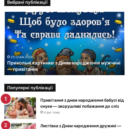
Вибрані публікації
П
р
и
к
о
л
ь
н
20 Січня 2026
Прикольні картинки з Днем народження мужчині
і
— привітання
к
а
р
т
Популярні публікації
и
н
Привітання з днем народження бабусі від
к
онуки — зворушливі побажання до сліз
и
4 дні тому
з
Д
Листівка з Днем народження дружині —