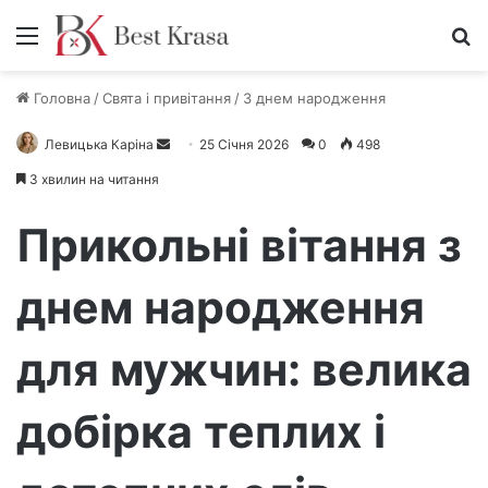
Меню
П
Головна
/
Свята і привітання
/
З днем народження
Левицька Каріна
Н
25 Січня 2026
0
498
а
3 хвилин на читання
д
і
Прикольні вітання з
ш
л
днем народження
і
т
для мужчин: велика
ь
е
л
добірка теплих і
е
к
т