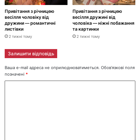
Привітання з річницею
Привітання з річницею
весілля чоловіку від
весілля дружині від
дружини — романтичні
чоловіка — ніжні побажання
листівки
та картинки
2 тижні тому
2 тижні тому
Залишити відповідь
Ваша e-mail адреса не оприлюднюватиметься.
Обов’язкові поля
позначені
*
К
о
м
е
н
т