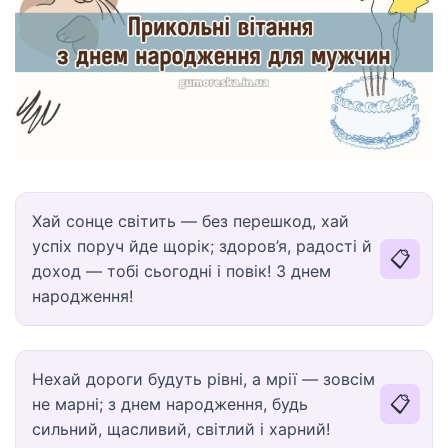
Хай сонце світить — без перешкод, хай
успіх поруч йде щорік; здоров’я, радості й
📋
доход — тобі сьогодні і повік! З днем
народження!
Нехай дороги будуть рівні, а мрії — зовсім
📋
не марні; з днем народження, будь
сильний, щасливий, світлий і харний!