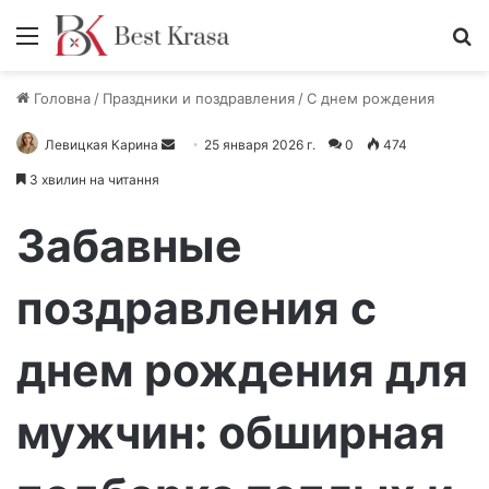
Меню
П
Головна
/
Праздники и поздравления
/
С днем рождения
Левицкая Карина
О
25 января 2026 г.
0
474
т
3 хвилин на читання
п
р
Забавные
а
в
поздравления с
и
т
днем рождения для
ь
п
и
мужчин: обширная
с
ь
м