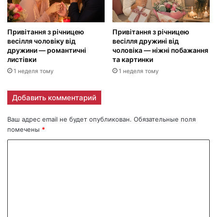
Привітання з річницею
Привітання з річницею
весілля чоловіку від
весілля дружині від
дружини — романтичні
чоловіка — ніжні побажання
листівки
та картинки
1 неделя тому
1 неделя тому
Добавить комментарий
Ваш адрес email не будет опубликован.
Обязательные поля
помечены
*
К
о
м
м
е