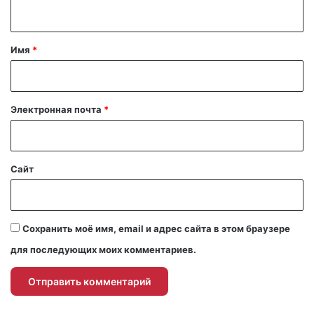
н
т
а
Имя
*
р
и
й
Электронная почта
*
*
Сайт
Сохранить моё имя, email и адрес сайта в этом браузере
для последующих моих комментариев.