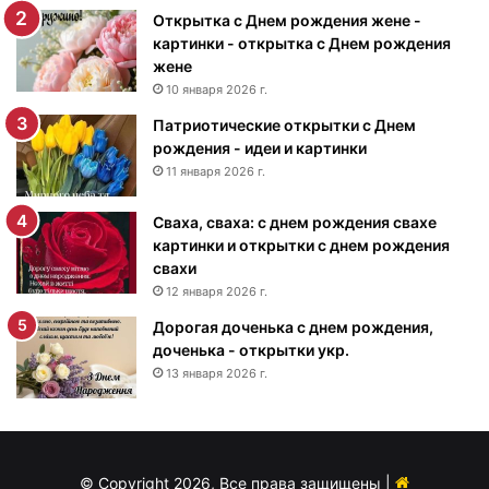
с
Открытка с Днем рождения жене -
Д
картинки - открытка с Днем рождения
н
жене
е
10 января 2026 г.
м
Патриотические открытки с Днем
р
рождения - идеи и картинки
о
ж
11 января 2026 г.
д
е
Сваха, сваха: с днем рождения свахе
н
картинки и открытки с днем рождения
и
свахи
я
12 января 2026 г.
м
Дорогая доченька с днем рождения,
у
доченька - открытки укр.
ж
13 января 2026 г.
ч
и
н
е
-
© Copyright 2026, Все права защищены |