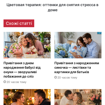
Цветовая терапия: оттенки для снятия стресса в
доме
Схожі статті
Привітання з днем
Привітання з народженням
народження бабусі від
синочка — листівки та
онуки — зворушливі
картинки для батьків
побажання до сліз
20 часов тому
20 часов тому