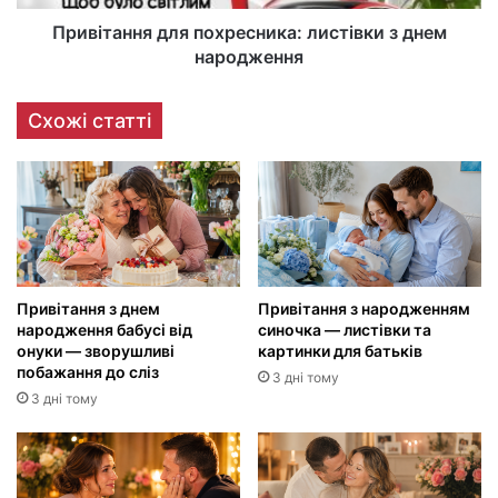
Привітання для похресника: листівки з днем
народження
Схожі статті
Привітання з днем
Привітання з народженням
народження бабусі від
синочка — листівки та
онуки — зворушливі
картинки для батьків
побажання до сліз
3 дні тому
3 дні тому