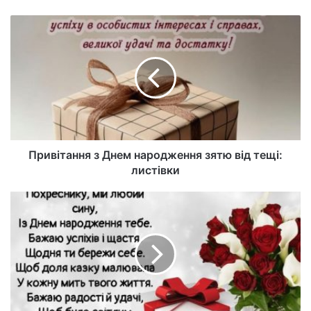
б-
са
йт
Привітання з Днем народження зятю від тещі:
листівки