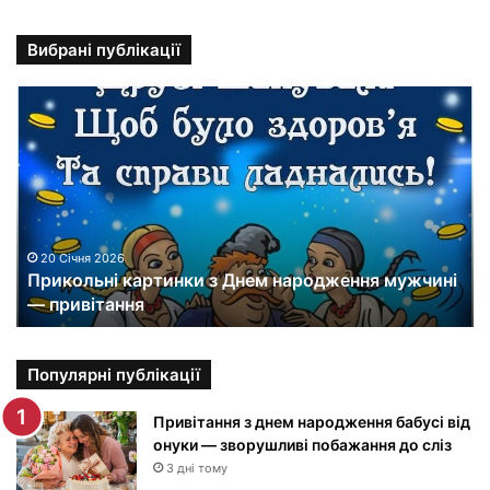
Вибрані публікації
П
р
и
к
о
л
ь
н
20 Січня 2026
Прикольні картинки з Днем народження мужчині
і
— привітання
к
а
р
т
Популярні публікації
и
н
Привітання з днем народження бабусі від
к
онуки — зворушливі побажання до сліз
и
3 дні тому
з