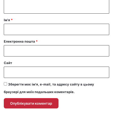
т
а
р
Ім'я
*
*
Електронна пошта
*
Сайт
Зберегти моє ім'я, e-mail, та адресу сайту в цьому
браузері для моїх подальших коментарів.