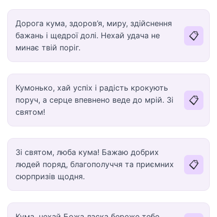
Дорога кума, здоров’я, миру, здійснення
📋
бажань і щедрої долі. Нехай удача не
минає твій поріг.
Кумонько, хай успіх і радість крокують
📋
поруч, а серце впевнено веде до мрій. Зі
святом!
Зі святом, люба кума! Бажаю добрих
📋
людей поряд, благополуччя та приємних
сюрпризів щодня.
Кума, нехай Божа ласка береже тебе