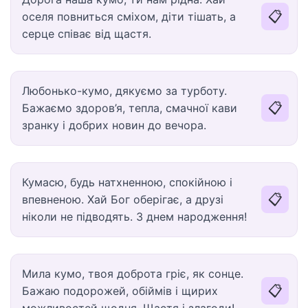
📋
оселя повниться сміхом, діти тішать, а
серце співає від щастя.
Любонько-кумо, дякуємо за турботу.
📋
Бажаємо здоров’я, тепла, смачної кави
зранку і добрих новин до вечора.
Кумасю, будь натхненною, спокійною і
📋
впевненою. Хай Бог оберігає, а друзі
ніколи не підводять. З днем народження!
Мила кумо, твоя доброта гріє, як сонце.
📋
Бажаю подорожей, обіймів і щирих
можливостей щодня. Щастя і злагоди!