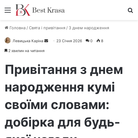
Меню
П
Головна
/
Свята і привітання
/
З днем народження
Левицька Каріна
Н
23 Січня 2026
0
8
а
2 хвилин на читання
д
і
Привітання з днем
ш
л
народження кумі
і
т
своїми словами:
ь
е
л
добірка для будь-
е
к
т