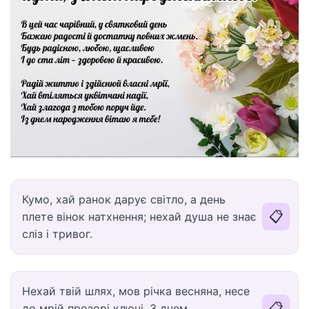
Кумо, хай ранок дарує світло, а день
📋
плете вінок натхнення; нехай душа не знає
сліз і тривог.
Нехай твій шлях, мов річка весняна, несе
📋
до мрій прозорі ключі. З днем