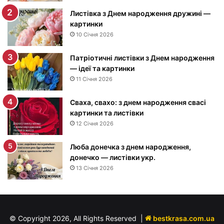
Д
Листівка з Днем народження дружині —
н
картинки
е
10 Січня 2026
м
н
Патріотичні листівки з Днем народження
а
— ідеї та картинки
р
11 Січня 2026
о
д
Сваха, свахо: з днем народження свасі
ж
картинки та листівки
е
12 Січня 2026
н
н
я
Люба донечка з днем народження,
м
донечко — листівки укр.
у
13 Січня 2026
ж
ч
и
н
© Copyright 2026, All Rights Reserved |
bestkrasa.com.ua
і