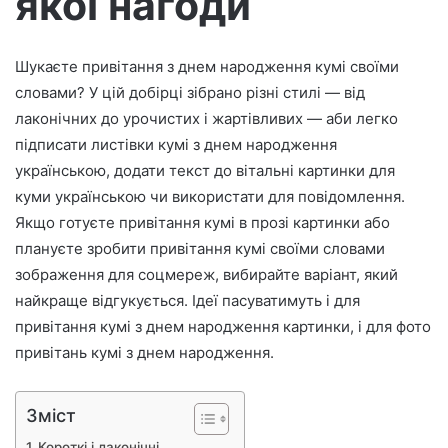
якої нагоди
р
о
Шукаєте привітання з днем народження кумі своїми
н
словами? У цій добірці зібрано різні стилі — від
н
о
лаконічних до урочистих і жартівливих — аби легко
г
підписати листівки кумі з днем народження
о
українською, додати текст до вітальні картинки для
л
куми українською чи використати для повідомлення.
и
Якщо готуєте привітання кумі в прозі картинки або
с
плануєте зробити привітання кумі своїми словами
т
зображення для соцмереж, вибирайте варіант, який
а
найкраще відгукується. Ідеї пасуватимуть і для
привітання кумі з днем народження картинки, і для фото
привітань кумі з днем народження.
Зміст
Короткі і лаконічні