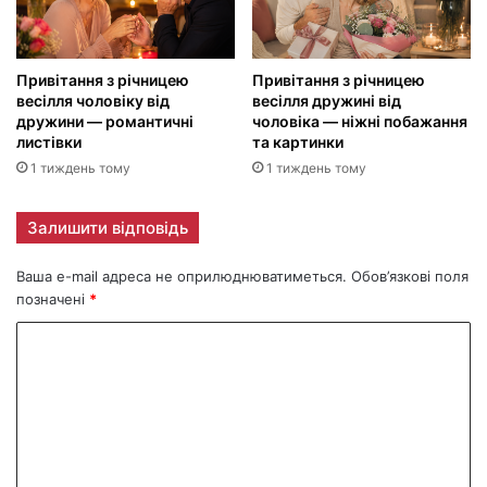
Привітання з річницею
Привітання з річницею
весілля чоловіку від
весілля дружині від
дружини — романтичні
чоловіка — ніжні побажання
листівки
та картинки
1 тиждень тому
1 тиждень тому
Залишити відповідь
Ваша e-mail адреса не оприлюднюватиметься.
Обов’язкові поля
позначені
*
К
о
м
е
н