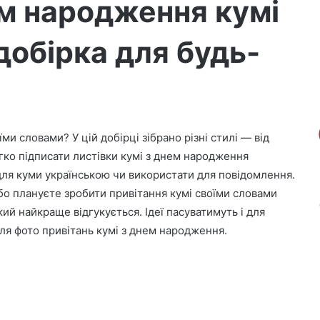
ем народження кумі
добірка для будь-
и словами? У цій добірці зібрано різні стилі — від
гко підписати листівки кумі з днем народження
 для куми українською чи використати для повідомлення.
або плануєте зробити привітання кумі своїми словами
ий найкраще відгукується. Ідеї пасуватимуть і для
для фото привітань кумі з днем народження.