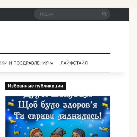
Пошук
ИКИ И ПОЗДРАВЛЕНИЯ
ЛАЙФСТАЙЛ
Избранные публикации
П
р
и
к
о
л