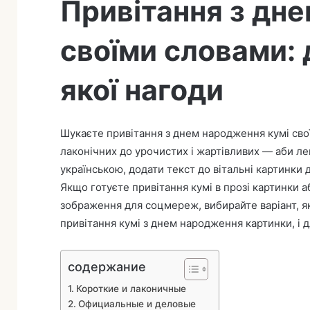
Привітання з дн
в
и
своїми словами: 
т
ь
п
якої нагоди
и
с
ь
Шукаєте привітання з днем народження кумі своїм
м
лаконічних до урочистих і жартівливих — аби ле
о
українською, додати текст до вітальні картинки
Якщо готуєте привітання кумі в прозі картинки 
зображення для соцмереж, вибирайте варіант, як
привітання кумі з днем народження картинки, і 
содержание
Короткие и лаконичные
Официальные и деловые