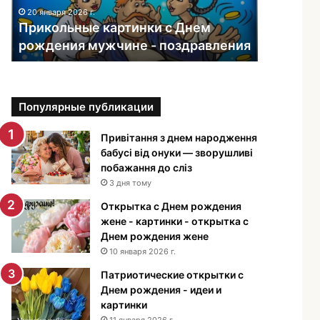
ь
20 января 2026 г.
н
Прикольные картинки с Днем
ы
рождения мужчине - поздравления
е
к
а
р
Популярные публикации
т
и
н
Привітання з днем народження
к
бабусі від онуки — зворушливі
и
побажання до сліз
с
3 дня тому
Д
Открытка с Днем рождения
н
жене - картинки - открытка с
е
Днем рождения жене
м
10 января 2026 г.
р
о
Патриотические открытки с
ж
Днем рождения - идеи и
д
картинки
е
11 января 2026 г.