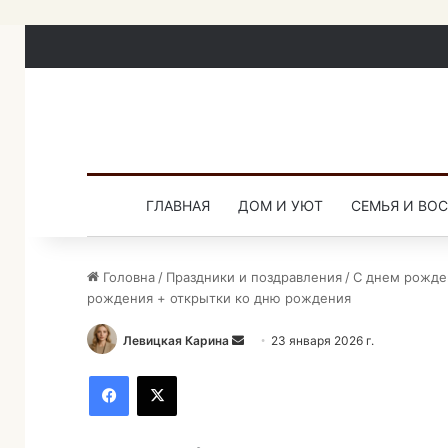
ГЛАВНАЯ
ДОМ И УЮТ
СЕМЬЯ И ВО
Головна
/
Праздники и поздравления
/
С днем рожде
рождения + открытки ко дню рождения
Левицкая Карина
О
23 января 2026 г.
т
Facebook
X
п
р
а