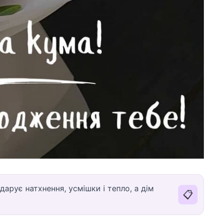
арує натхнення, усмішки і тепло, а дім
📋