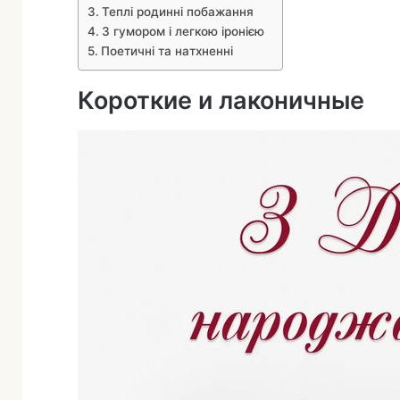
Теплі родинні побажання
З гумором і легкою іронією
Поетичні та натхненні
Короткие и лаконичные