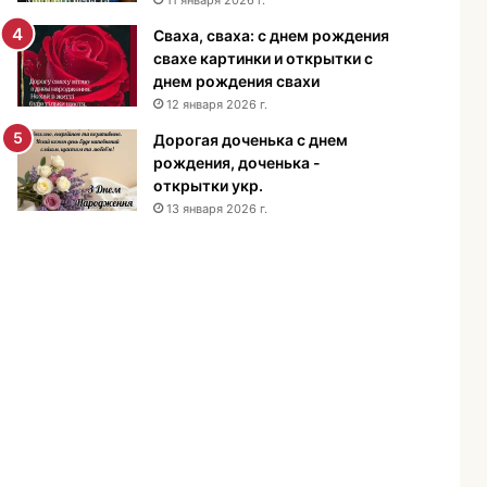
н
Сваха, сваха: с днем рождения
и
свахе картинки и открытки с
я
днем рождения свахи
м
12 января 2026 г.
у
ж
Дорогая доченька с днем
ч
рождения, доченька -
и
открытки укр.
н
13 января 2026 г.
е
-
п
о
з
д
р
а
в
л
е
н