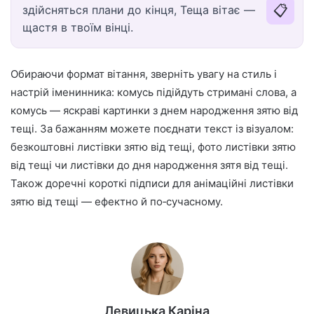
📋
здійсняться плани до кінця, Теща вітає —
щастя в твоїм вінці.
Обираючи формат вітання, зверніть увагу на стиль і
настрій іменинника: комусь підійдуть стримані слова, а
комусь — яскраві картинки з днем народження зятю від
тещі. За бажанням можете поєднати текст із візуалом:
безкоштовні листівки зятю від тещі, фото листівки зятю
від тещі чи листівки до дня народження зятя від тещі.
Також доречні короткі підписи для анімаційні листівки
зятю від тещі — ефектно й по‑сучасному.
Левицька Каріна