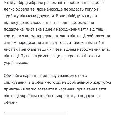
У цій добірці зібрали різноманітні побажання, щоб ви
о
легко обрали те, яке найкраще передасть тепло й
турботу від мами дружини. Вони підійдуть як для
підпису до повідомлення, так і для оформлення
подарунка: листівка з днем народження зятя від тещі,
картинки з днем народження зятю від тещі, зображення
з днем народження зятю від тещі, а також анімаційні
листівки зятю від тещі чи гіфки з днем народження зятю
від тещі. Тут є і стримані, і щирі, і креативні тексти
українською.
Обирайте варіант, який пасує вашому стилю
спілкування: від офіційного до неформального жарту. Усі
привітання легко вставити в картинки привітання зятя
від тещі українською або прикріпити до подарунка
офлайн.