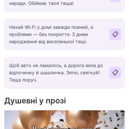
наради. Обіймає твоя теща!
Нехай Wi‑Fi у домі завжди повний, а
📋
проблеми — без покриття. З днем
народження від веселенької тещі.
Щоб авто не ламалось, а дорога вела до
📋
відпочинку й шашличка. Зятю, святкуй!
Теща поруч.
Душевні у прозі