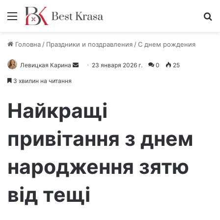
Меню
П
Головна
/
Праздники и поздравления
/
С днем рождения
Левицкая Карина
О
23 января 2026 г.
0
25
т
3 хвилин на читання
п
р
Найкращі
а
в
привітання з днем
и
т
народження зятю
ь
п
и
від тещі
с
ь
м