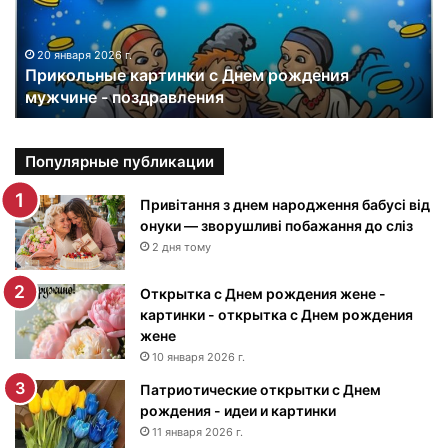
л
ь
н
20 января 2026 г.
Прикольные картинки с Днем рождения
ы
мужчине - поздравления
е
к
а
р
Популярные публикации
т
и
Привітання з днем народження бабусі від
н
онуки — зворушливі побажання до сліз
к
2 дня тому
и
с
Открытка с Днем рождения жене -
Д
картинки - открытка с Днем рождения
н
жене
е
10 января 2026 г.
м
Патриотические открытки с Днем
р
рождения - идеи и картинки
о
ж
11 января 2026 г.