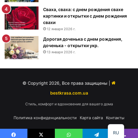
д
е
Сваха, сваха: с днем рождения свахе
н
картинки и открытки с днем рождения
и
свахи
я
12 января 2026 г.
м
Дорогая доченька с днем рождения,
у
доченька - открытки укр.
ж
13 января 2026 г.
ч
и
н
е
-
© Copyright 2026, Все права защищены |
п
о
bestkrasa.com.ua
з
Стиль, комфорт и вдохновение для вашего дома
д
р
Политика конфиденциальности
Карта сайта
Контакты
а
в
л
RU
е