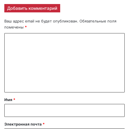
Добавить комментарий
Ваш адрес email не будет опубликован.
Обязательные поля
помечены
*
К
о
м
м
е
н
т
а
Имя
*
р
и
й
Электронная почта
*