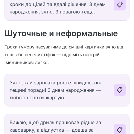
📋
кроки до цілей та вдалі рішення. З днем
народження, зятю. З повагою теща.
Шуточные и неформальные
Трохи гумору пасуватиме до смішні картинки зятю від
тещі або веселих гіфок — підніміть настрій
іменинникові легко.
Зятю, хай зарплата росте швидше, ніж
📋
тещині поради! З днем народження —
люблю і трохи жартую.
Бажаю, щоб дриль працював рідше за
📋
кавоварку, а відпустка — довша за