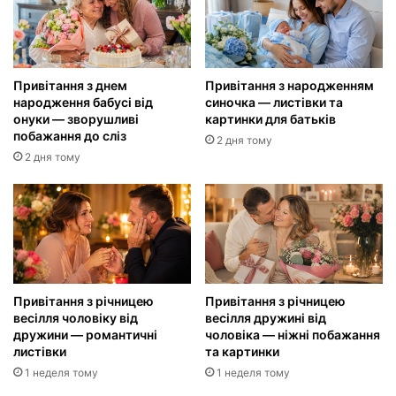
Привітання з днем
Привітання з народженням
народження бабусі від
синочка — листівки та
онуки — зворушливі
картинки для батьків
побажання до сліз
2 дня тому
2 дня тому
Привітання з річницею
Привітання з річницею
весілля чоловіку від
весілля дружині від
дружини — романтичні
чоловіка — ніжні побажання
листівки
та картинки
1 неделя тому
1 неделя тому