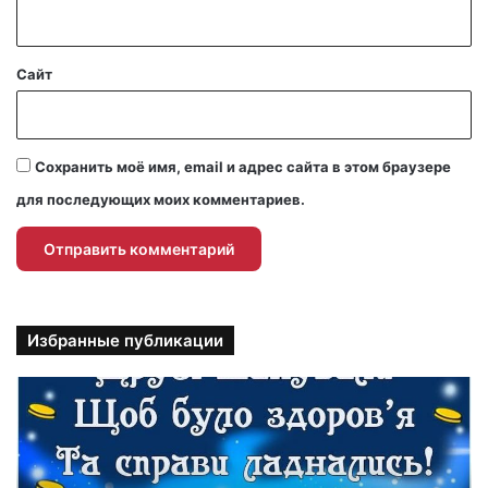
*
Сайт
Сохранить моё имя, email и адрес сайта в этом браузере
для последующих моих комментариев.
Избранные публикации
П
р
и
к
о