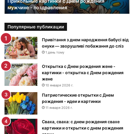
Прикольные картинки с Днем рождения
ы
мужчине - поздравления
е
к
а
р
Популярные публикации
т
и
Привітання з днем народження бабусі від
н
онуки — зворушливі побажання до сліз
к
1 день тому
и
с
Открытка с Днем рождения жене -
Д
картинки - открытка с Днем рождения
н
жене
е
10 января 2026 г.
м
Патриотические открытки с Днем
р
рождения - идеи и картинки
о
ж
11 января 2026 г.
д
е
Сваха, сваха: с днем рождения свахе
н
картинки и открытки с днем рождения
и