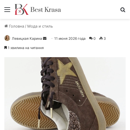
Меню
П
Головна
/
Мода и стиль
Левицкая Карина
О
11 июня 2026 года
0
3
т
1 хвилина на читання
п
р
а
в
и
т
ь
п
и
с
ь
м