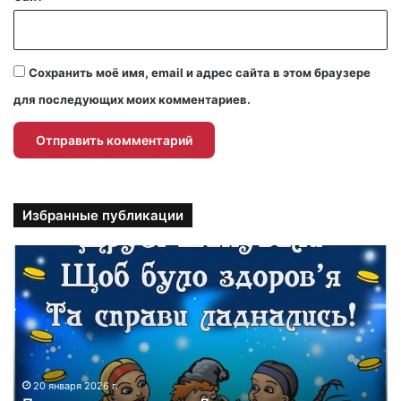
Сохранить моё имя, email и адрес сайта в этом браузере
для последующих моих комментариев.
Избранные публикации
П
р
и
к
о
л
ь
н
20 января 2026 г.