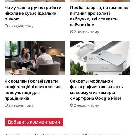
Чому чашка ручної роботи
Проба, алергія, потемніння:
ніколи не буває ідеально
питання про золоті
рівною
каблучки, які ставлять
найчастіше
2 недели тому
2 недели тому
Як компанії організувати
Секреты мобильной
конфіденційні психологічні
фотографии: как выжать
консультації для
максимум из камеры
працівників
смартфона Google Pixel
2 недели тому
2 недели тому
Добавить комментарий