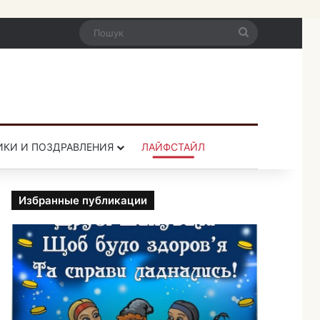
Пошук
ИКИ И ПОЗДРАВЛЕНИЯ
ЛАЙФСТАЙЛ
Избранные публикации
П
р
и
к
о
л