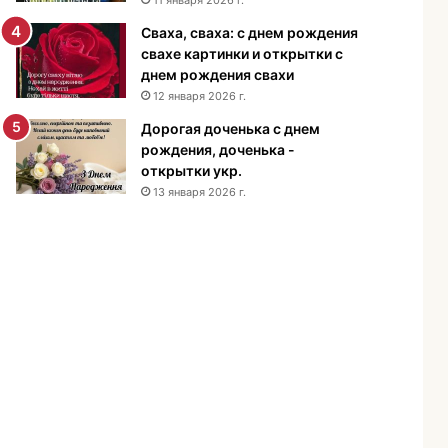
н
Сваха, сваха: с днем рождения
и
свахе картинки и открытки с
я
днем рождения свахи
м
12 января 2026 г.
у
ж
Дорогая доченька с днем
ч
рождения, доченька -
и
открытки укр.
н
13 января 2026 г.
е
-
п
о
з
д
р
а
в
л
е
н