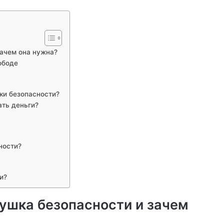
зачем она нужна?
ободе
ки безопасности?
ать деньги?
ности?
и?
душка безопасности и зачем