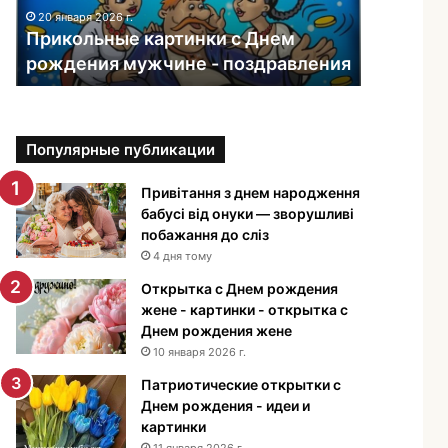
ь
20 января 2026 г.
н
Прикольные картинки с Днем
ы
рождения мужчине - поздравления
е
к
а
р
Популярные публикации
т
и
н
Привітання з днем народження
к
бабусі від онуки — зворушливі
и
побажання до сліз
с
4 дня тому
Д
Открытка с Днем рождения
н
жене - картинки - открытка с
е
Днем рождения жене
м
10 января 2026 г.
р
о
Патриотические открытки с
ж
Днем рождения - идеи и
д
картинки
е
11 января 2026 г.