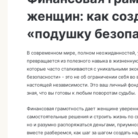
и
женщин: как соз
т
ь
п
«подушку безоп
и
с
ь
В современном мире, полном неожиданностей,
м
превращается из полезного навыка в жизненную
о
которые часто сталкиваются с уникальными эк
безопасности» - это не об ограничении себя во 
настоящей независимости. Это ваш личный фонд
зная, что вы готовы к любым поворотам судьбы.
Финансовая грамотность дает женщине уверенн
самостоятельные решения и строить жизнь по св
но и разумно распоряжаться деньгами, приумнож
вместе разберемся, как шаг за шагом создать 