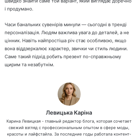
швидко знайти саме той варіант, який виглядає доречно
і продумано.
Часи банальних сувенірів минули — сьогодні в тренді
персоналізація. Людям важлива увага до деталей, а не
цінник. Навіть найпростіша річ стає особливою, якщо
вона віддзеркалює характер, звички чи стиль людини.
Саме такий підхід робить презент по-справжньому
щирим та незабутнім.
Левицька Каріна
Карина Левицкая - главный редактор блога, которая сочетает
свежий взгляд с профессиональным опытом в сфере моды,
красоты и лайфстайла. За последние годы работала контент-