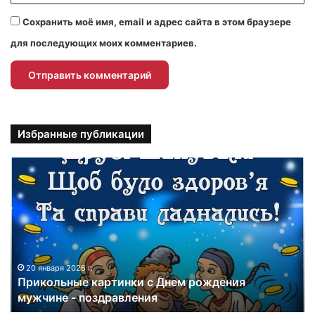
Сохранить моё имя, email и адрес сайта в этом браузере
для последующих моих комментариев.
Избранные публикации
П
р
и
к
о
л
ь
н
20 января 2026 г.
Прикольные картинки с Днем рождения
ы
мужчине - поздравления
е
к