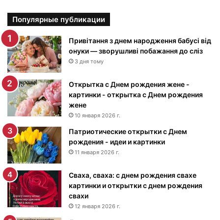
а
р
Популярные публикации
т
и
Привітання з днем народження бабусі від
н
онуки — зворушливі побажання до сліз
к
3 дня тому
и
с
Открытка с Днем рождения жене -
Д
картинки - открытка с Днем рождения
н
жене
е
10 января 2026 г.
м
Патриотические открытки с Днем
р
рождения - идеи и картинки
о
ж
11 января 2026 г.
д
е
Сваха, сваха: с днем рождения свахе
н
картинки и открытки с днем рождения
и
свахи
я
12 января 2026 г.
м