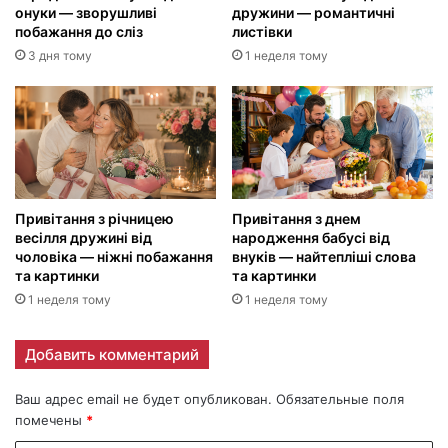
онуки — зворушливі
дружини — романтичні
побажання до сліз
листівки
3 дня тому
1 неделя тому
Привітання з річницею
Привітання з днем
весілля дружині від
народження бабусі від
чоловіка — ніжні побажання
внуків — найтепліші слова
та картинки
та картинки
1 неделя тому
1 неделя тому
Добавить комментарий
Ваш адрес email не будет опубликован.
Обязательные поля
помечены
*