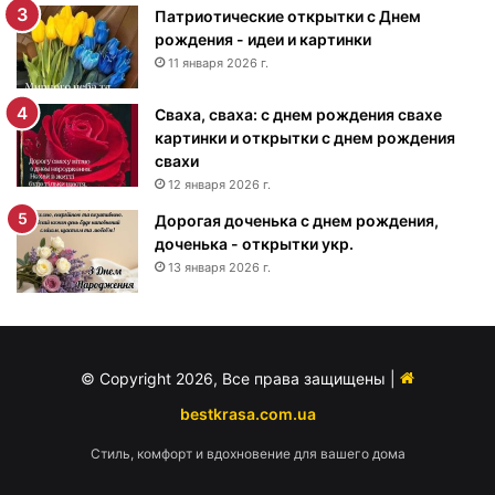
Патриотические открытки с Днем
р
рождения - идеи и картинки
о
ж
11 января 2026 г.
д
е
Сваха, сваха: с днем рождения свахе
н
картинки и открытки с днем рождения
и
свахи
я
12 января 2026 г.
м
Дорогая доченька с днем рождения,
у
доченька - открытки укр.
ж
13 января 2026 г.
ч
и
н
е
-
© Copyright 2026, Все права защищены |
п
о
bestkrasa.com.ua
з
Стиль, комфорт и вдохновение для вашего дома
д
р