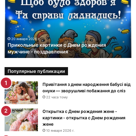
р
и
к
о
л
ь
н
20 января 2026 г.
Прикольные картинки с Днем рождения
ы
мужчине - поздравления
е
к
а
р
Популярные публикации
т
и
Привітання з днем народження бабусі від
н
онуки — зворушливі побажання до сліз
к
22 часа тому
и
с
Открытка с Днем рождения жене -
Д
картинки - открытка с Днем рождения
н
жене
е
10 января 2026 г.
м