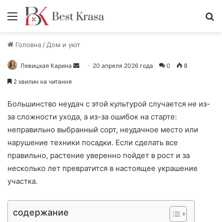
Меню
П
Головна
/
Дом и уют
Левицкая Карина
О
20 апреля 2026 года
0
8
т
2 хвилин на читання
п
р
Большинство неудач с этой культурой случается не из-
а
за сложности ухода, а из-за ошибок на старте:
в
неправильно выбранный сорт, неудачное место или
и
нарушение техники посадки. Если сделать все
т
правильно, растение уверенно пойдет в рост и за
ь
несколько лет превратится в настоящее украшение
п
участка.
и
с
ь
содержание
м