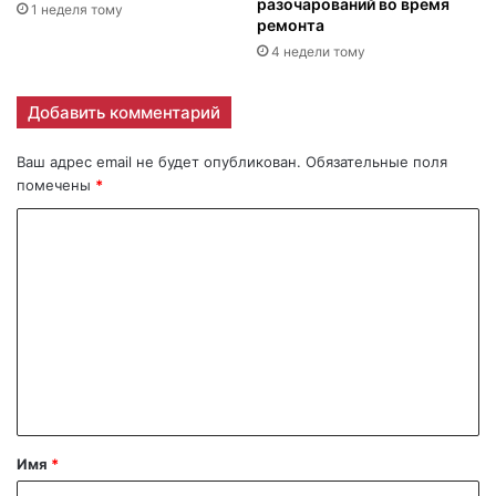
разочарований во время
1 неделя тому
ремонта
4 недели тому
Добавить комментарий
Ваш адрес email не будет опубликован.
Обязательные поля
помечены
*
К
о
м
м
е
н
т
а
Имя
*
р