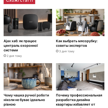
Схожі статті
Ajax хаб: як працює
Как выбрать мясорубку:
централь охоронної
советы экспертов
системи
3 дня тому
2 дня тому
Чому чашка ручної роботи
Почему профессиональная
ніколи не буває ідеально
разработка дизайна
рівною
квартиры избавляет от