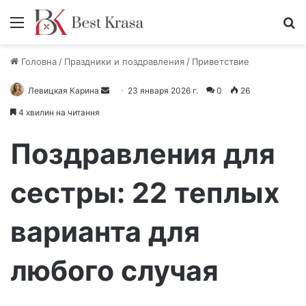
Меню
П
Головна
/
Праздники и поздравления
/
Приветствие
Левицкая Карина
О
23 января 2026 г.
0
26
т
4 хвилин на читання
п
р
Поздравления для
а
в
сестры: 22 теплых
и
т
варианта для
ь
п
и
любого случая
с
ь
м