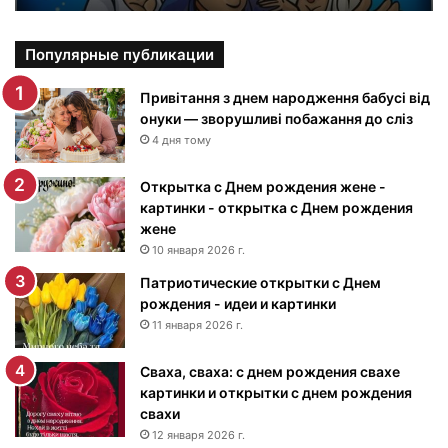
к
а
р
Популярные публикации
т
и
Привітання з днем народження бабусі від
н
онуки — зворушливі побажання до сліз
к
4 дня тому
и
с
Открытка с Днем рождения жене -
Д
картинки - открытка с Днем рождения
н
жене
е
10 января 2026 г.
м
Патриотические открытки с Днем
р
рождения - идеи и картинки
о
ж
11 января 2026 г.
д
е
Сваха, сваха: с днем рождения свахе
н
картинки и открытки с днем рождения
и
свахи
я
12 января 2026 г.