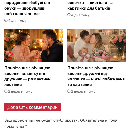
народження бабусі від
синочка — листівки та
онуки — зворушливі
картинки для батьків
побажання до сліз
4 дня тому
4 дня тому
Привітання з річницею
Привітання з річницею
весілля чоловіку від
весілля дружині від
дружини — романтичні
чоловіка — ніжні побажання
листівки
та картинки
2 недели тому
2 недели тому
Добавить комментарий
Ваш адрес email не будет опубликован.
Обязательные поля
помечены
*