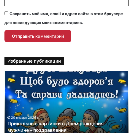
Сохранить моё имя, email и адрес сайта в этом браузере
для последующих моих комментариев.
Избранные публикации
П
р
и
к
о
л
ь
н
20 января 2026 г.
Прикольные картинки с Днем рождения
ы
мужчине - поздравления
е