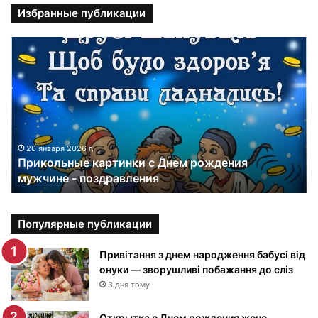
Избранные публикации
П
р
и
к
о
л
ь
н
20 января 2026 г.
Прикольные картинки с Днем рождения
ы
мужчине - поздравления
е
к
а
р
Популярные публикации
т
и
Привітання з днем народження бабусі від
н
онуки — зворушливі побажання до сліз
к
3 дня тому
и
с
Открытка с Днем рождения жене -