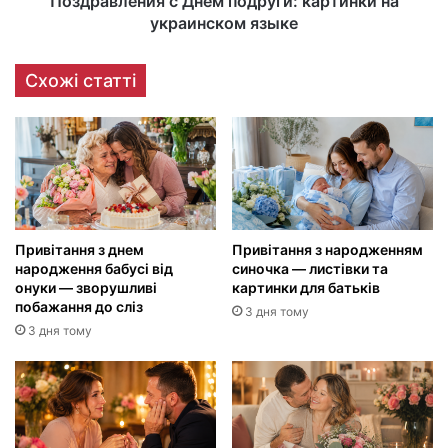
Поздравления с Днем подруги: картинки на
украинском языке
Схожі статті
Привітання з днем
Привітання з народженням
народження бабусі від
синочка — листівки та
онуки — зворушливі
картинки для батьків
побажання до сліз
3 дня тому
3 дня тому