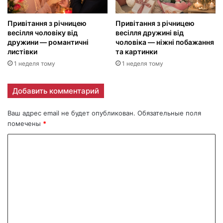
Привітання з річницею
Привітання з річницею
весілля чоловіку від
весілля дружині від
дружини — романтичні
чоловіка — ніжні побажання
листівки
та картинки
1 неделя тому
1 неделя тому
Добавить комментарий
Ваш адрес email не будет опубликован.
Обязательные поля
помечены
*
К
о
м
м
е
н