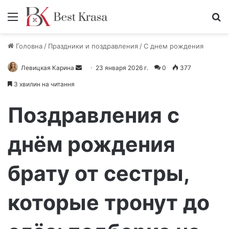
Меню
П
Головна
/
Праздники и поздравления
/
С днем рождения
Левицкая Карина
О
23 января 2026 г.
0
377
т
3 хвилин на читання
п
р
Поздравления с
а
в
днём рождения
и
т
брату от сестры,
ь
п
и
которые тронут до
с
ь
м