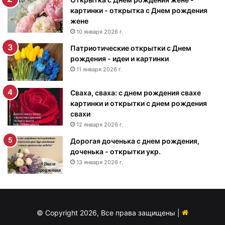
Д
картинки - открытка с Днем рождения
н
жене
е
10 января 2026 г.
м
Патриотические открытки с Днем
р
рождения - идеи и картинки
о
ж
11 января 2026 г.
д
е
Сваха, сваха: с днем рождения свахе
н
картинки и открытки с днем рождения
и
свахи
я
12 января 2026 г.
м
Дорогая доченька с днем рождения,
у
доченька - открытки укр.
ж
13 января 2026 г.
ч
и
н
е
-
© Copyright 2026, Все права защищены |
п