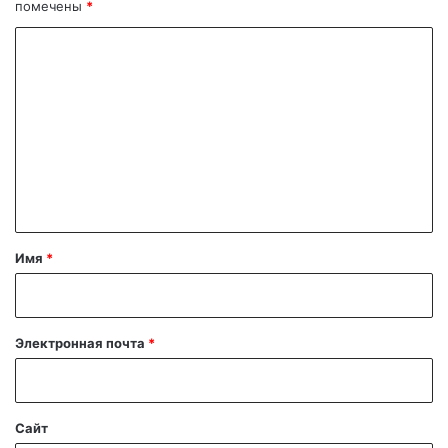
помечены
*
К
о
м
м
е
н
т
а
Имя
*
р
и
й
Электронная почта
*
*
Сайт