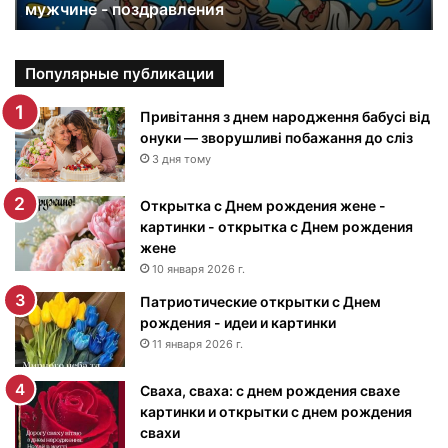
мужчине - поздравления
е
к
а
р
Популярные публикации
т
и
Привітання з днем народження бабусі від
н
онуки — зворушливі побажання до сліз
к
3 дня тому
и
с
Открытка с Днем рождения жене -
Д
картинки - открытка с Днем рождения
н
жене
е
10 января 2026 г.
м
Патриотические открытки с Днем
р
рождения - идеи и картинки
о
ж
11 января 2026 г.
д
е
Сваха, сваха: с днем рождения свахе
н
картинки и открытки с днем рождения
и
свахи