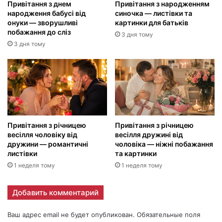
Привітання з днем
Привітання з народженням
народження бабусі від
синочка — листівки та
онуки — зворушливі
картинки для батьків
побажання до сліз
3 дня тому
3 дня тому
Привітання з річницею
Привітання з річницею
весілля чоловіку від
весілля дружині від
дружини — романтичні
чоловіка — ніжні побажання
листівки
та картинки
1 неделя тому
1 неделя тому
Добавить комментарий
Ваш адрес email не будет опубликован.
Обязательные поля