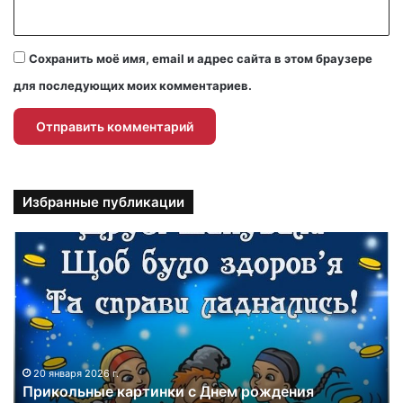
Сохранить моё имя, email и адрес сайта в этом браузере
для последующих моих комментариев.
Избранные публикации
П
р
и
к
о
л
ь
н
20 января 2026 г.
Прикольные картинки с Днем рождения
ы