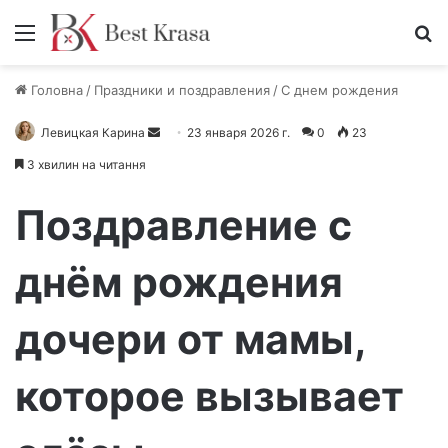
Меню
П
Головна
/
Праздники и поздравления
/
С днем рождения
Левицкая Карина
О
23 января 2026 г.
0
23
т
3 хвилин на читання
п
р
Поздравление с
а
в
днём рождения
и
т
дочери от мамы,
ь
п
и
которое вызывает
с
ь
м