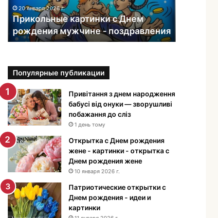
ь
20 января 2026 г.
н
Прикольные картинки с Днем
ы
рождения мужчине - поздравления
е
к
а
р
Популярные публикации
т
и
н
Привітання з днем народження
к
бабусі від онуки — зворушливі
и
побажання до сліз
с
1 день тому
Д
Открытка с Днем рождения
н
жене - картинки - открытка с
е
Днем рождения жене
м
10 января 2026 г.
р
о
Патриотические открытки с
ж
Днем рождения - идеи и
д
картинки
е
11 января 2026 г.