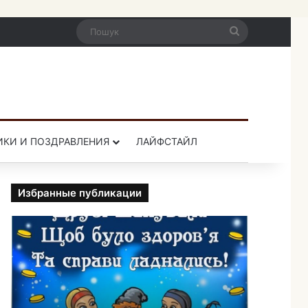
Пошук
ИКИ И ПОЗДРАВЛЕНИЯ
ЛАЙФСТАЙЛ
Избранные публикации
П
р
и
к
о
л