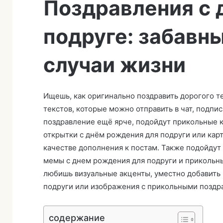
Поздравления с
в
и
подруге: забавны
т
ь
п
случаи жизни
и
с
ь
Ищешь, как оригинально поздравить дорогого т
м
текстов, которые можно отправить в чат, подпис
о
поздравление ещё ярче, подойдут прикольные 
открытки с днём рождения для подруги или кар
качестве дополнения к постам. Также подойдут
мемы с днем рождения для подруги и прикольны
любишь визуальные акценты, уместно добавить
подруги или изображения с прикольными поздр
содержание