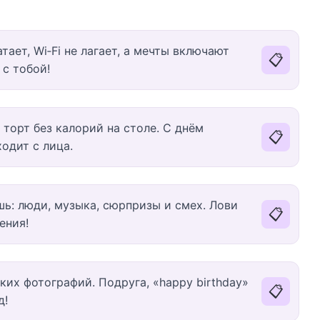
тает, Wi‑Fi не лагает, а мечты включают
📋
с тобой!
 торт без калорий на столе. С днём
📋
одит с лица.
шь: люди, музыка, сюрпризы и смех. Лови
📋
ения!
ких фотографий. Подруга, «happy birthday»
📋
д!