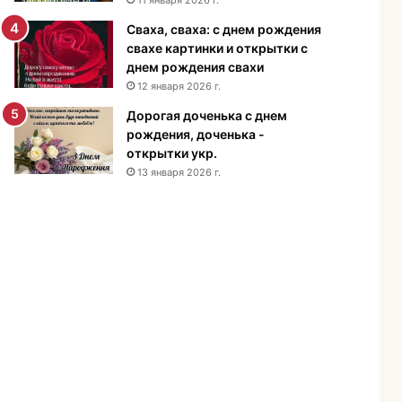
н
Сваха, сваха: с днем рождения
и
свахе картинки и открытки с
я
днем рождения свахи
м
12 января 2026 г.
у
ж
Дорогая доченька с днем
ч
рождения, доченька -
и
открытки укр.
н
13 января 2026 г.
е
-
п
о
з
д
р
а
в
л
е
н