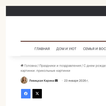
ГЛАВНАЯ
ДОМ И УЮТ
СЕМЬЯ И ВО
Головна
/
Праздники и поздравления
/
С днем рожде
картинки: прикольные картинки
Левицкая Карина
О
23 января 2026 г.
т
Facebook
X
п
р
а