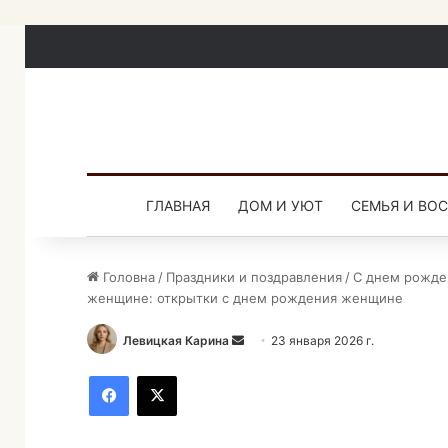
ГЛАВНАЯ
ДОМ И УЮТ
СЕМЬЯ И ВО
Головна
/
Праздники и поздравления
/
С днем рожде
женщине: открытки с днем рождения женщине
Левицкая Карина
О
23 января 2026 г.
т
Facebook
X
п
р
а