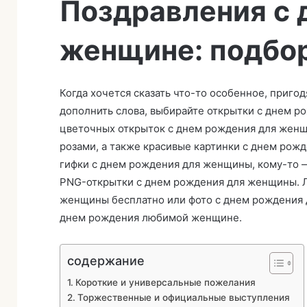
Поздравления с
в
и
женщине: подбор
т
ь
п
и
Когда хочется сказать что-то особенное, приго
с
дополнить слова, выбирайте открытки с днем р
ь
цветочных открыток с днем рождения для женщ
м
розами, а также красивые картинки с днем ро
о
гифки с днем рождения для женщины, кому-то
PNG-открытки с днем рождения для женщины. Л
женщины бесплатно или фото с днем рождения 
днем рождения любимой женщине.
содержание
Короткие и универсальные пожелания
Торжественные и официальные выступления