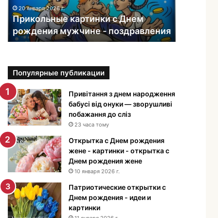
ь
20 января 2026 г.
н
Прикольные картинки с Днем
ы
рождения мужчине - поздравления
е
к
а
р
Популярные публикации
т
и
н
Привітання з днем народження
к
бабусі від онуки — зворушливі
и
побажання до сліз
с
23 часа тому
Д
Открытка с Днем рождения
н
жене - картинки - открытка с
е
Днем рождения жене
м
10 января 2026 г.
р
о
Патриотические открытки с
ж
Днем рождения - идеи и
д
картинки
е
11 января 2026 г.