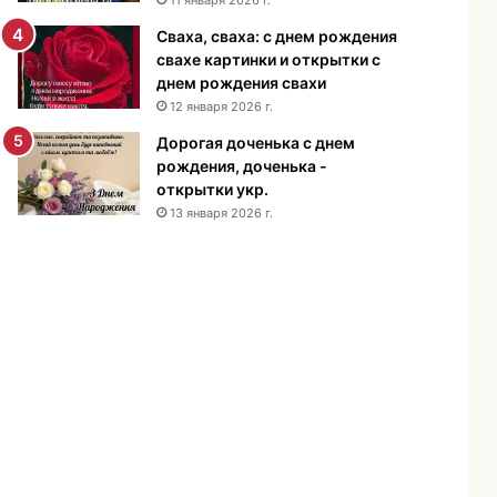
н
Сваха, сваха: с днем рождения
и
свахе картинки и открытки с
я
днем рождения свахи
м
12 января 2026 г.
у
ж
Дорогая доченька с днем
ч
рождения, доченька -
и
открытки укр.
н
13 января 2026 г.
е
-
п
о
з
д
р
а
в
л
е
н