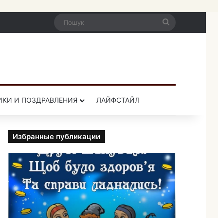
Пошук
ИКИ И ПОЗДРАВЛЕНИЯ
ЛАЙФСТАЙЛ
Избранные публикации
П
р
и
к
о
л