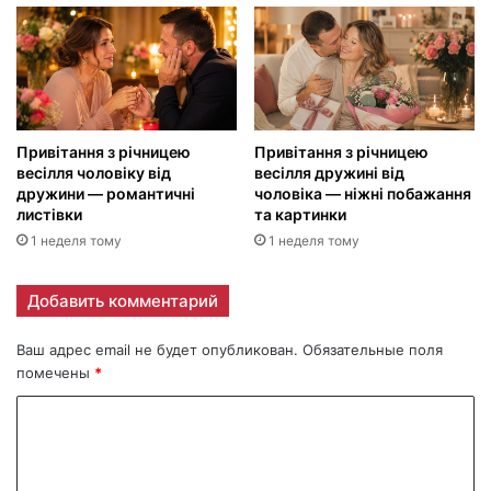
Привітання з річницею
Привітання з річницею
весілля чоловіку від
весілля дружині від
дружини — романтичні
чоловіка — ніжні побажання
листівки
та картинки
1 неделя тому
1 неделя тому
Добавить комментарий
Ваш адрес email не будет опубликован.
Обязательные поля
помечены
*
К
о
м