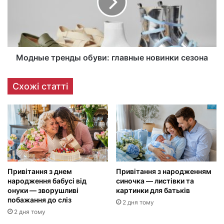
Модные тренды обуви: главные новинки сезона
Схожі статті
Привітання з днем
Привітання з народженням
народження бабусі від
синочка — листівки та
онуки — зворушливі
картинки для батьків
побажання до сліз
2 дня тому
2 дня тому