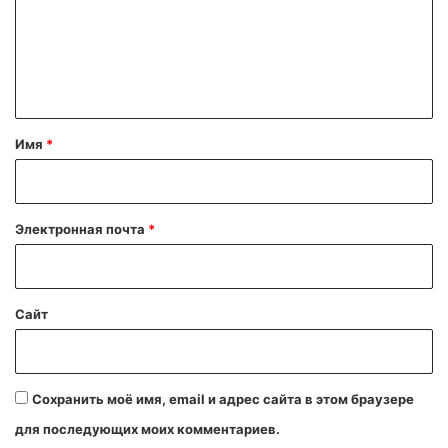
м
е
н
т
а
Имя
*
р
и
й
Электронная почта
*
*
Сайт
Сохранить моё имя, email и адрес сайта в этом браузере
для последующих моих комментариев.