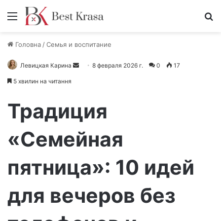
Меню
П
Головна
/
Семья и воспитание
Левицкая Карина
О
8 февраля 2026 г.
0
17
т
5 хвилин на читання
п
р
Традиция
а
в
«Семейная
и
т
пятница»: 10 идей
ь
п
и
для вечеров без
с
ь
м