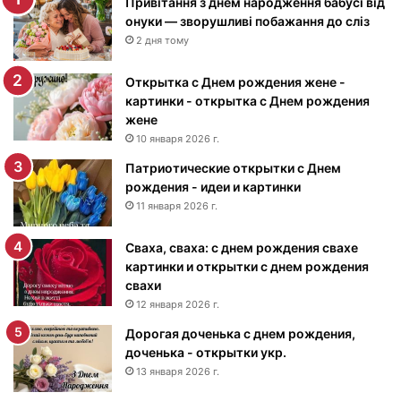
и
Привітання з днем народження бабусі від
н
онуки — зворушливі побажання до сліз
к
2 дня тому
и
с
Открытка с Днем рождения жене -
Д
картинки - открытка с Днем рождения
н
жене
е
10 января 2026 г.
м
Патриотические открытки с Днем
р
рождения - идеи и картинки
о
ж
11 января 2026 г.
д
е
Сваха, сваха: с днем рождения свахе
н
картинки и открытки с днем рождения
и
свахи
я
12 января 2026 г.
м
Дорогая доченька с днем рождения,
у
доченька - открытки укр.
ж
13 января 2026 г.
ч
и