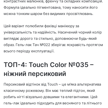
контрастних малюнків, френчу та складних композицій.
Формула ідеально пігментована, тому наносити його
можна тонким шаром без видимих просвітлювань.
Цей варіант полюбили фахівці манікюру за
універсальність та надійність. Насичений чорний колір
виглядає дорого та стильно, доповнюючи будь-який
образ. Гель-лак Тач №022 зберігає яскравість протягом
всього періоду експлуатації.
ТОП-4: Touch Color №035 –
ніжний персиковий
Персиковий відтінок від Touch – це м’яка альтернатива
класичному рожевому. Він має теплий підтон, який
робить нігті візуально довшими та елегантними. Цей
гель-лак ідеально підходить для весняного та літнього