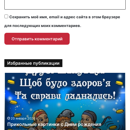
Сохранить моё имя, email и адрес сайта в этом браузере
для последующих моих комментариев.
Избранные публикации
П
р
и
к
о
л
ь
н
20 января 2026 г.
Прикольные картинки с Днем рождения
ы