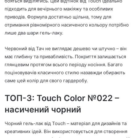
бояться виділятись. Цей відтінок від Touch ідеально
підходить для вечірнього макіяжу та особливих
приводів. Формула достатньо щільна, тому для
отримання рівномірного насиченого кольору потрібно
лише два шари гель-лаку.
Червоний від Тач не виглядає дешево чи штучно – він
має глибину та привабливість. Покриття залишається
глянцевим протягом всього періоду носіння. Багато
поціновувачів класичного стилю назавжди обирають
саме цей колір для свого гардеробу.
ТОП-3: Touch Color №022 –
насичений чорний
Чорний гель-лак від Touch – матеріал для дизайнів та
креативних ідей. Він використовується для створення