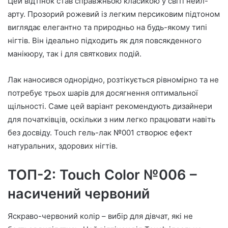
Цей відтінок став справжньою класикою у світі нейл-
арту. Прозорий рожевий із легким персиковим підтоном
виглядає елегантно та природньо на будь-якому типі
нігтів. Він ідеально підходить як для повсякденного
манікюру, так і для святкових подій.
Лак наносився однорідно, розтікується рівномірно та не
потребує трьох шарів для досягнення оптимальної
щільності. Саме цей варіант рекомендують дизайнери
для початківців, оскільки з ним легко працювати навіть
без досвіду. Touch гель-лак №001 створює ефект
натуральних, здорових нігтів.
ТОП-2: Touch Color №006 –
насичений червоний
Яскраво-червоний колір – вибір для дівчат, які не