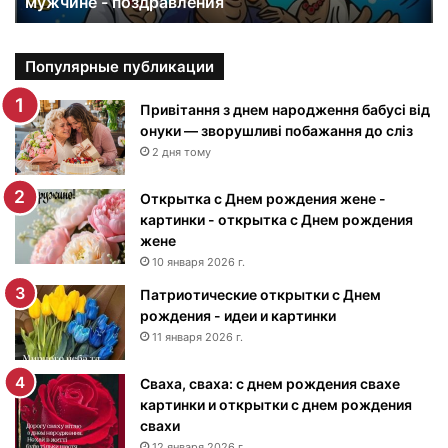
мужчине - поздравления
е
к
а
р
Популярные публикации
т
и
Привітання з днем народження бабусі від
н
онуки — зворушливі побажання до сліз
к
2 дня тому
и
с
Открытка с Днем рождения жене -
Д
картинки - открытка с Днем рождения
н
жене
е
10 января 2026 г.
м
Патриотические открытки с Днем
р
рождения - идеи и картинки
о
ж
11 января 2026 г.
д
е
Сваха, сваха: с днем рождения свахе
н
картинки и открытки с днем рождения
и
свахи
я
12 января 2026 г.