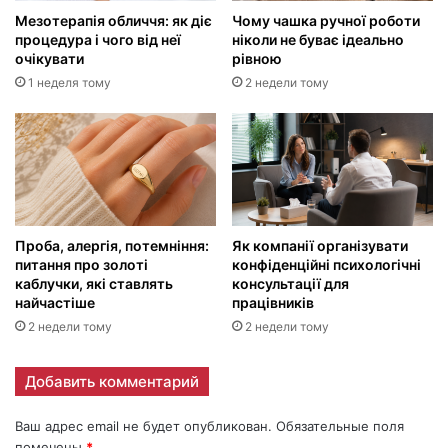
Мезотерапія обличчя: як діє
Чому чашка ручної роботи
процедура і чого від неї
ніколи не буває ідеально
очікувати
рівною
1 неделя тому
2 недели тому
Проба, алергія, потемніння:
Як компанії організувати
питання про золоті
конфіденційні психологічні
каблучки, які ставлять
консультації для
найчастіше
працівників
2 недели тому
2 недели тому
Добавить комментарий
Ваш адрес email не будет опубликован.
Обязательные поля
помечены
*