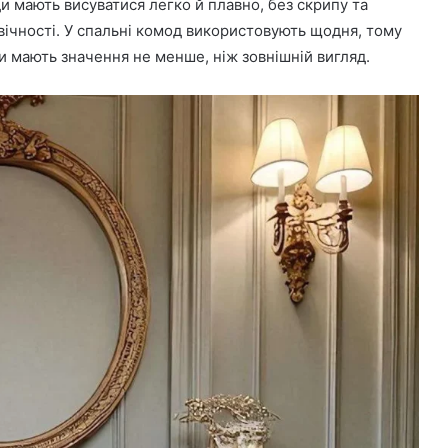
и мають висуватися легко й плавно, без скрипу та
овічності. У спальні комод використовують щодня, тому
чки мають значення не менше, ніж зовнішній вигляд.