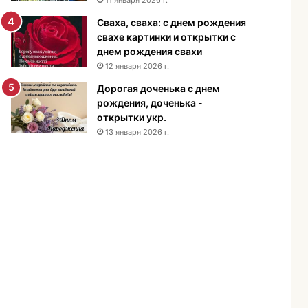
н
Сваха, сваха: с днем рождения
и
свахе картинки и открытки с
я
днем рождения свахи
м
12 января 2026 г.
у
ж
Дорогая доченька с днем
ч
рождения, доченька -
и
открытки укр.
н
13 января 2026 г.
е
-
п
о
з
д
р
а
в
л
е
н