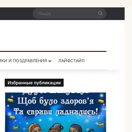
Пошук
ИКИ И ПОЗДРАВЛЕНИЯ
ЛАЙФСТАЙЛ
Избранные публикации
П
р
и
к
о
л