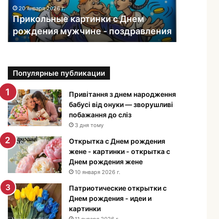
ь
20 января 2026 г.
н
Прикольные картинки с Днем
ы
рождения мужчине - поздравления
е
к
а
р
Популярные публикации
т
и
н
Привітання з днем народження
к
бабусі від онуки — зворушливі
и
побажання до сліз
с
3 дня тому
Д
Открытка с Днем рождения
н
жене - картинки - открытка с
е
Днем рождения жене
м
10 января 2026 г.
р
о
Патриотические открытки с
ж
Днем рождения - идеи и
д
картинки
е
11 января 2026 г.