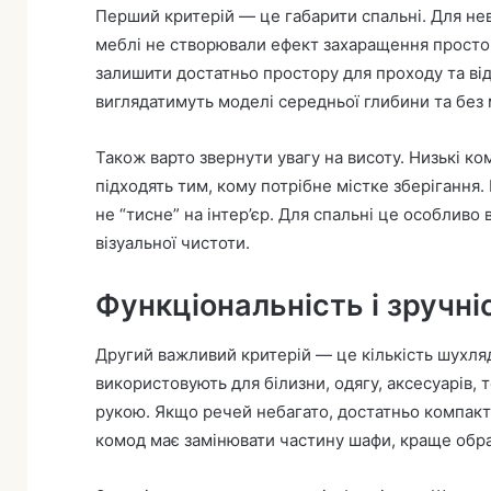
Перший критерій — це габарити спальні. Для не
меблі не створювали ефект захаращення простор
залишити достатньо простору для проходу та ві
виглядатимуть моделі середньої глибини та без 
Також варто звернути увагу на висоту. Низькі ко
підходять тим, кому потрібне містке зберігання.
не “тисне” на інтер’єр. Для спальні це особливо
візуальної чистоти.
Функціональність і зручні
Другий важливий критерій — це кількість шухляд
використовують для білизни, одягу, аксесуарів, 
рукою. Якщо речей небагато, достатньо компакт
комод має замінювати частину шафи, краще обра