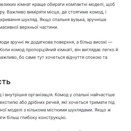
великих кімнат краще обирати компактні моделі, щоб
у. Важливо виміряти місце, де стоятиме комод, і
дкривання шухляд. Якщо спальня вузька, зручніше
масивної верхньої частини.
моди зручні як додаткова поверхня, а більш високі —
 Коли комод пропорційний кімнаті, він виглядає легко й
 важливо, бо саме тут хочеться відчуття спокою та
сть
 і внутрішня організація. Комод у спальні найчастіше
текстилю або дрібних речей, які хочеться тримати під
ної моделі з кількома місткими шухлядами. Якщо ж
ти більш глибоку конструкцію.