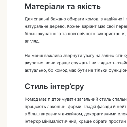
Матеріали та якість
Для спальні бажано обирати комод із надійних і
натуральне дерево. Кожен варіант має свої пер
більш акуратного та довговічного використання, 
вигляд.
Не менш важливо звернути увагу на задню стінку,
акуратно, вони краще служать і виглядають охайн
актуально, бо комод має бути не тільки функціо
Стиль інтер’єру
Комод має підтримувати загальний стиль спальні,
працюють лаконічні форми, гладкі фасади й нейтр
з більш виразним дизайном, декоративними ел
інтер’єр мінімалістичний, краще обрати простий