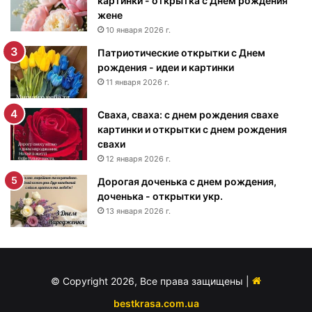
картинки - открытка с Днем рождения
н
жене
е
10 января 2026 г.
м
Патриотические открытки с Днем
р
рождения - идеи и картинки
о
ж
11 января 2026 г.
д
е
Сваха, сваха: с днем рождения свахе
н
картинки и открытки с днем рождения
и
свахи
я
12 января 2026 г.
м
Дорогая доченька с днем рождения,
у
доченька - открытки укр.
ж
13 января 2026 г.
ч
и
н
е
-
© Copyright 2026, Все права защищены |
п
о
bestkrasa.com.ua