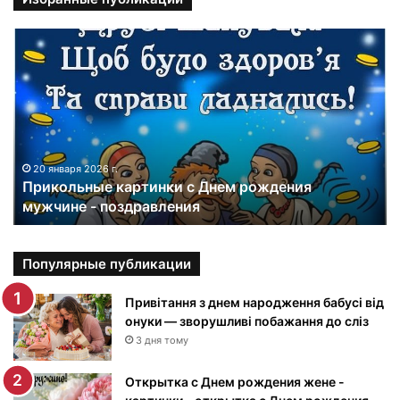
П
р
и
к
о
л
ь
н
20 января 2026 г.
Прикольные картинки с Днем рождения
ы
мужчине - поздравления
е
к
а
р
Популярные публикации
т
и
Привітання з днем народження бабусі від
н
онуки — зворушливі побажання до сліз
к
3 дня тому
и
с
Открытка с Днем рождения жене -
Д