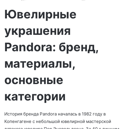
о
Ювелирные
украшения
Pandora: бренд,
материалы,
основные
категории
История бренда Pandora началась в 1982 году в
Копенгагене с небольшой ювелирной мастерской
датского ювелира Пер Эневольдсена. За 40 с лишним