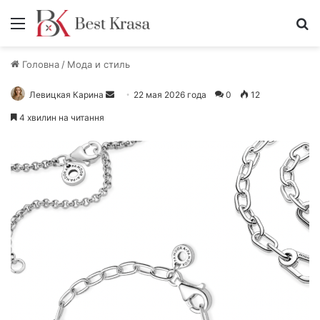
Меню
П
Головна
/
Мода и стиль
Левицкая Карина
О
22 мая 2026 года
0
12
т
4 хвилин на читання
п
р
а
в
и
т
ь
п
и
с
ь
м