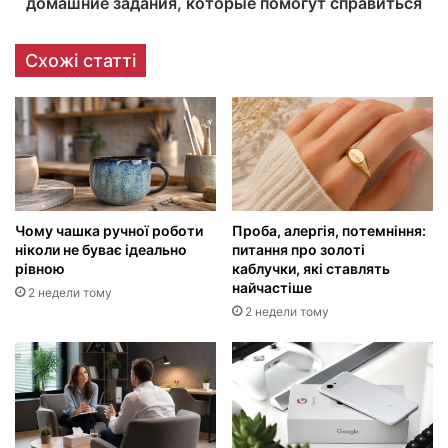
домашние задания, которые помогут справиться
Схожі статті
Чому чашка ручної роботи
Проба, алергія, потемніння:
ніколи не буває ідеально
питання про золоті
рівною
каблучки, які ставлять
найчастіше
2 недели тому
2 недели тому