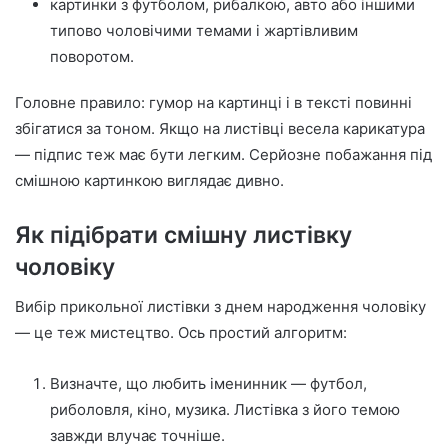
картинки з футболом, рибалкою, авто або іншими
типово чоловічими темами і жартівливим
поворотом.
Головне правило: гумор на картинці і в тексті повинні
збігатися за тоном. Якщо на листівці весела карикатура
— підпис теж має бути легким. Серйозне побажання під
смішною картинкою виглядає дивно.
Як підібрати смішну листівку
чоловіку
Вибір прикольної листівки з днем народження чоловіку
— це теж мистецтво. Ось простий алгоритм:
Визначте, що любить іменинник — футбол,
риболовля, кіно, музика. Листівка з його темою
завжди влучає точніше.