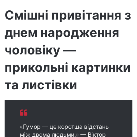
р
Смішні привітання з
о
н
днем народження
н
о
г
чоловіку —
о
л
прикольні картинки
и
с
та листівки
т
а
«Гумор — це коротша відстань
між двома людьми.» — Віктор