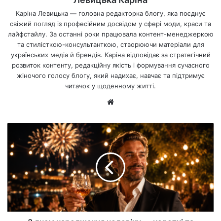
Каріна Левицька — головна редакторка блогу, яка поєднує
свіжий погляд із професійним досвідом у сфері моди, краси та
лайфстайлу. За останні роки працювала контент-менеджеркою
та стилісткою-консультанткою, створюючи матеріали для
українських медіа й брендів. Каріна відповідає за стратегічний
розвиток контенту, редакційну якість і формування сучасного
жіночого голосу блогу, який надихає, навчає та підтримує
читачок у щоденному житті.
Ве
б-
са
йт