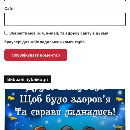
Сайт
Зберегти моє ім'я, e-mail, та адресу сайту в цьому
браузері для моїх подальших коментарів.
Вибрані публікації
П
р
и
к
о
л
ь