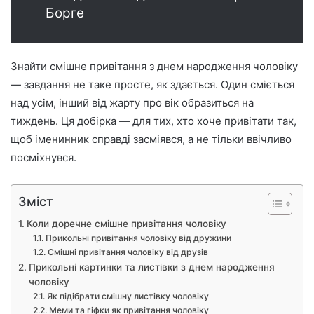
Борге
Знайти смішне привітання з днем народження чоловіку
— завдання не таке просте, як здається. Один сміється
над усім, інший від жарту про вік образиться на
тиждень. Ця добірка — для тих, хто хоче привітати так,
щоб іменинник справді засміявся, а не тільки ввічливо
посміхнувся.
Зміст
Коли доречне смішне привітання чоловіку
Прикольні привітання чоловіку від дружини
Смішні привітання чоловіку від друзів
Прикольні картинки та листівки з днем народження
чоловіку
Як підібрати смішну листівку чоловіку
Меми та гіфки як привітання чоловіку