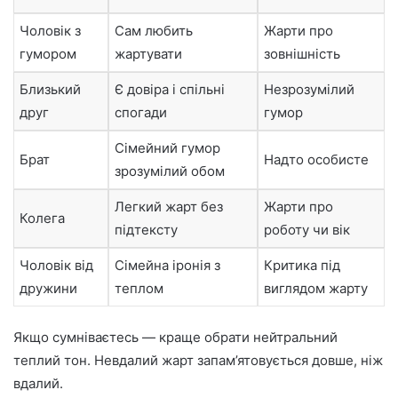
Чоловік з
Сам любить
Жарти про
гумором
жартувати
зовнішність
Близький
Є довіра і спільні
Незрозумілий
друг
спогади
гумор
Сімейний гумор
Брат
Надто особисте
зрозумілий обом
Легкий жарт без
Жарти про
Колега
підтексту
роботу чи вік
Чоловік від
Сімейна іронія з
Критика під
дружини
теплом
виглядом жарту
Якщо сумніваєтесь — краще обрати нейтральний
теплий тон. Невдалий жарт запам’ятовується довше, ніж
вдалий.