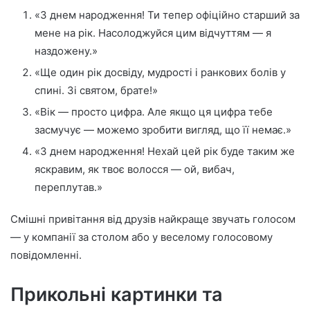
«З днем народження! Ти тепер офіційно старший за
мене на рік. Насолоджуйся цим відчуттям — я
наздожену.»
«Ще один рік досвіду, мудрості і ранкових болів у
спині. Зі святом, брате!»
«Вік — просто цифра. Але якщо ця цифра тебе
засмучує — можемо зробити вигляд, що її немає.»
«З днем народження! Нехай цей рік буде таким же
яскравим, як твоє волосся — ой, вибач,
переплутав.»
Смішні привітання від друзів найкраще звучать голосом
— у компанії за столом або у веселому голосовому
повідомленні.
Прикольні картинки та