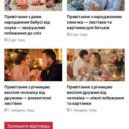
Привітання з днем
Привітання з народженням
народження бабусі від
синочка — листівки та
онуки — зворушливі
картинки для батьків
побажання до сліз
3 дні тому
3 дні тому
Привітання з річницею
Привітання з річницею
весілля чоловіку від
весілля дружині від
дружини — романтичні
чоловіка — ніжні побажання
листівки
та картинки
1 тиждень тому
1 тиждень тому
Залишити відповідь