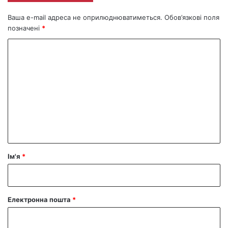
Ваша e-mail адреса не оприлюднюватиметься.
Обов’язкові поля
позначені
*
К
о
м
е
н
т
а
р
Ім'я
*
*
Електронна пошта
*