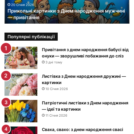
н
20 Січня 2026
Прикольні картинки з Днем народження мужчині
і
— привітання
к
а
р
т
Популярні публікації
и
н
Привітання з днем народження бабусі від
к
онуки — зворушливі побажання до сліз
и
3 дні тому
з
Д
Листівка з Днем народження дружині —
н
картинки
е
10 Січня 2026
м
н
Патріотичні листівки з Днем народження
а
— ідеї та картинки
р
11 Січня 2026
о
д
Сваха, свахо: з днем народження свасі
ж