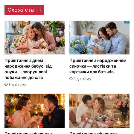
Схожі статті
Привітання з днем
Привітання з народженням
народження бабусі від
синочка — листівки та
онуки — зворушливі
картинки для батьків
побажання до сліз
3 дні тому
3 дні тому
Привітання з річницею
Привітання з річницею