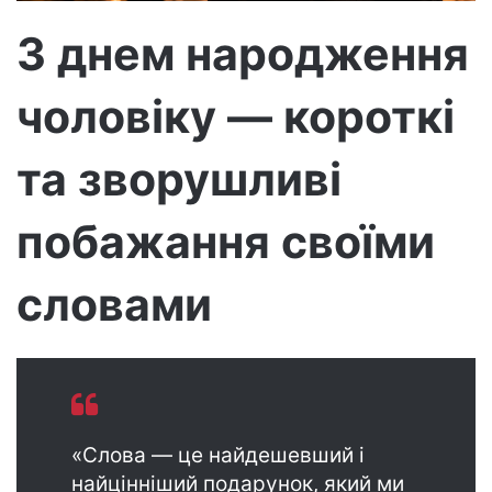
р
З днем народження
о
н
чоловіку — короткі
н
о
г
та зворушливі
о
л
побажання своїми
и
с
словами
т
а
«Слова — це найдешевший і
найцінніший подарунок, який ми