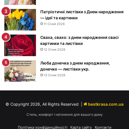
м
н
Патріотичні листівки з Днем народження
а
— ідеї та картинки
р
11 Січня 2026
о
д
Сваха, свахо: з днем народження свасі
ж
картинки та листівки
е
12 Січня 2026
н
н
я
Люба донечка з днем народження,
м
донечко — листівки укр.
у
13 Січня 2026
ж
ч
и
н
© Copyright 2026, All Rights Reserved |
bestkrasa.com.ua
і
—
Стиль, комфорт і натхнення для вашого дому
п
р
Політика конфіденційності
Карта сайту
Контакти
и