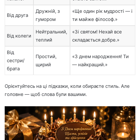
Дружній, з
«Ще один рік мудрості — і
Від друга
гумором
ти майже філософ.»
Нейтральний,
«Зі святом! Нехай все
Від колеги
теплий
складається добре.»
Від
Простий,
«З днем народження! Ти
сестри/
щирий
— найкращий.»
брата
Орієнтуйтесь на ці підказки, коли обираєте стиль. Але
головне — щоб слова були вашими.