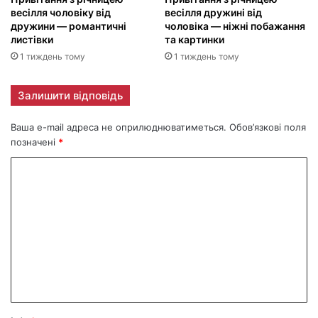
весілля чоловіку від
весілля дружині від
дружини — романтичні
чоловіка — ніжні побажання
листівки
та картинки
1 тиждень тому
1 тиждень тому
Залишити відповідь
Ваша e-mail адреса не оприлюднюватиметься.
Обов’язкові поля
позначені
*
К
о
м
е
н
т
а
р