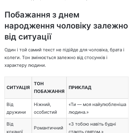
Побажання з днем
народження чоловіку залежно
від ситуації
Один і той самий текст не підійде для чоловіка, брата і
колеги. Тон змінюється залежно від стосунків і
характеру людини.
ТОН
СИТУАЦІЯ
ПРИКЛАД
ПОБАЖАННЯ
Від
Ніжний,
«Ти — моя найулюбленіша
дружини
особистий
людина.»
Від
«З тобою навіть будні
Романтичний
коханої
стають святом.»