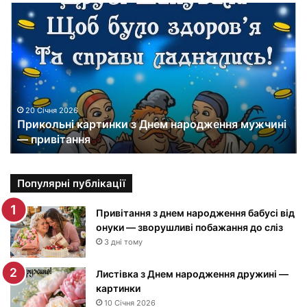
П
р
и
к
о
л
ь
н
20 Січня 2026
Прикольні картинки з Днем народження мужчині
і
— привітання
к
а
р
т
Популярні публікації
и
н
Привітання з днем народження бабусі від
к
онуки — зворушливі побажання до сліз
и
3 дні тому
з
Д
Листівка з Днем народження дружині —
н
картинки
е
10 Січня 2026