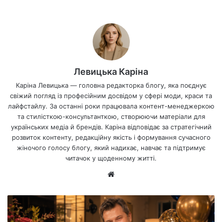
Левицька Каріна
Каріна Левицька — головна редакторка блогу, яка поєднує
свіжий погляд із професійним досвідом у сфері моди, краси та
лайфстайлу. За останні роки працювала контент-менеджеркою
та стилісткою-консультанткою, створюючи матеріали для
українських медіа й брендів. Каріна відповідає за стратегічний
розвиток контенту, редакційну якість і формування сучасного
жіночого голосу блогу, який надихає, навчає та підтримує
читачок у щоденному житті.
Ве
б-
са
йт