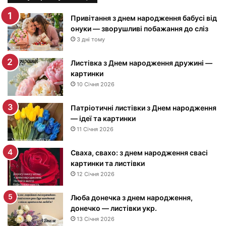
и
н
Привітання з днем народження бабусі від
к
онуки — зворушливі побажання до сліз
и
3 дні тому
з
Д
Листівка з Днем народження дружині —
н
картинки
е
10 Січня 2026
м
н
Патріотичні листівки з Днем народження
а
— ідеї та картинки
р
11 Січня 2026
о
д
Сваха, свахо: з днем народження свасі
ж
картинки та листівки
е
12 Січня 2026
н
н
я
Люба донечка з днем народження,
м
донечко — листівки укр.
у
13 Січня 2026