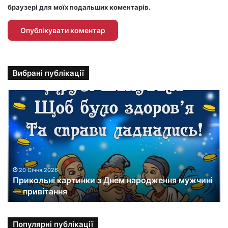
браузері для моїх подальших коментарів.
Вибрані публікації
П
р
и
к
о
л
ь
н
20 Січня 2026
Прикольні картинки з Днем народження мужчині
і
— привітання
к
а
р
т
Популярні публікації