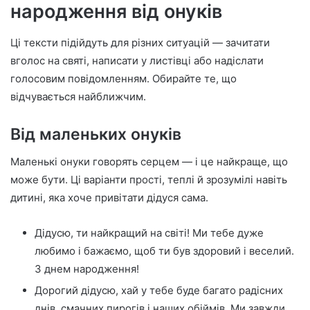
народження від онуків
Ці тексти підійдуть для різних ситуацій — зачитати
вголос на святі, написати у листівці або надіслати
голосовим повідомленням. Обирайте те, що
відчувається найближчим.
Від маленьких онуків
Маленькі онуки говорять серцем — і це найкраще, що
може бути. Ці варіанти прості, теплі й зрозумілі навіть
дитині, яка хоче привітати дідуся сама.
Дідусю, ти найкращий на світі! Ми тебе дуже
любимо і бажаємо, щоб ти був здоровий і веселий.
З днем народження!
Дорогий дідусю, хай у тебе буде багато радісних
днів, смачних пирогів і наших обіймів. Ми завжди