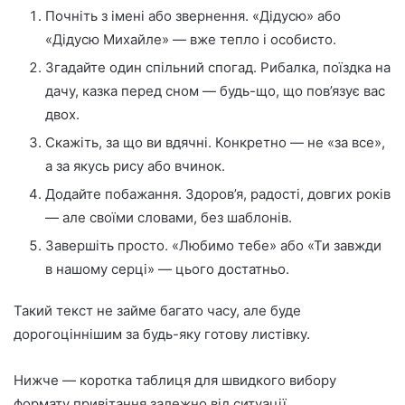
Почніть з імені або звернення. «Дідусю» або
«Дідусю Михайле» — вже тепло і особисто.
Згадайте один спільний спогад. Рибалка, поїздка на
дачу, казка перед сном — будь-що, що пов’язує вас
двох.
Скажіть, за що ви вдячні. Конкретно — не «за все»,
а за якусь рису або вчинок.
Додайте побажання. Здоров’я, радості, довгих років
— але своїми словами, без шаблонів.
Завершіть просто. «Любимо тебе» або «Ти завжди
в нашому серці» — цього достатньо.
Такий текст не займе багато часу, але буде
дорогоціннішим за будь-яку готову листівку.
Нижче — коротка таблиця для швидкого вибору
формату привітання залежно від ситуації.