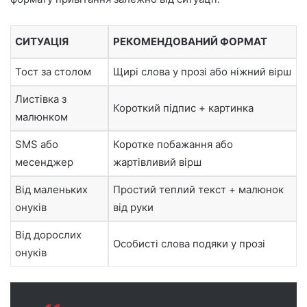
СИТУАЦІЯ
РЕКОМЕНДОВАНИЙ ФОРМАТ
Тост за столом
Щирі слова у прозі або ніжний вірш
Листівка з
Короткий підпис + картинка
малюнком
SMS або
Коротке побажання або
месенджер
жартівливий вірш
Від маленьких
Простий теплий текст + малюнок
онуків
від руки
Від дорослих
Особисті слова подяки у прозі
онуків