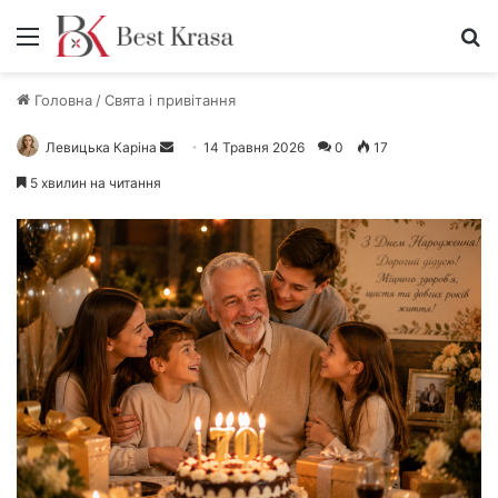
Меню
П
Головна
/
Свята і привітання
Левицька Каріна
Н
14 Травня 2026
0
17
а
5 хвилин на читання
д
і
ш
л
і
т
ь
е
л
е
к
т