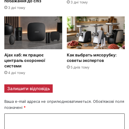
побажання до сліз
3 дні тому
3 дні тому
Ajax хаб: як працює
Как выбрать мясорубку:
централь охоронної
советы экспертов
системи
5 днів тому
4 дні тому
Залишити відповідь
Ваша e-mail адреса не оприлюднюватиметься.
Обов’язкові поля
позначені
*
К
о