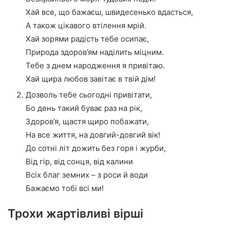
Хай все, що бажаєш, швидесенько вдасться,
А також цікавого втілення мрій.
Хай зорями радість тебе осипає,
Природа здоров’ям наділить міцним.
Тебе з днем народження я привітаю.
Хай щира любов завітає в твій дім!
Дозволь тебе сьогодні привітати,
Бо день такий буває раз на рік,
Здоров’я, щастя щиро побажати,
На все життя, на довгий-довгий вік!
До сотні літ дожить без горя і журби,
Від гір, від сонця, від калини
Всіх благ земних – з роси й води
Бажаємо тобі всі ми!
Трохи жартівливі вірші