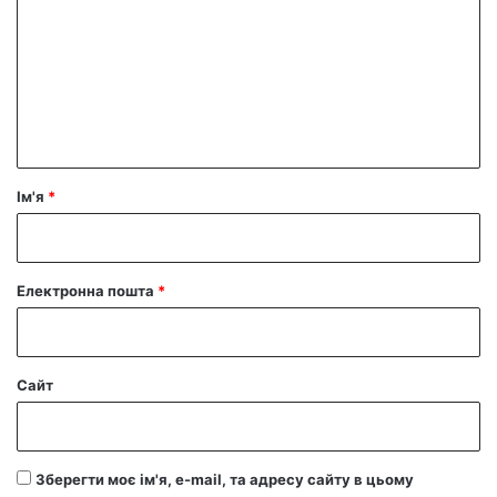
м
е
н
т
а
р
Ім'я
*
*
Електронна пошта
*
Сайт
Зберегти моє ім'я, e-mail, та адресу сайту в цьому