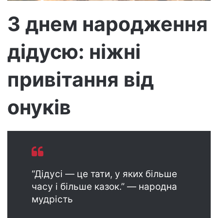
р
З днем народження
о
н
дідусю: ніжні
н
о
г
привітання від
о
л
онуків
и
с
т
а
“Дідусі — це тати, у яких більше
часу і більше казок.” — народна
мудрість