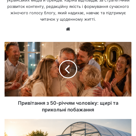
розвиток контенту, редакційну якість і формування сучасного
жіночого голосу блогу, який надихає, навчає та підтримує
читачок у щоденному житті.
Ве
б-
са
йт
Привітання з 50-річчям чоловіку: щирі та
прикольні побажання