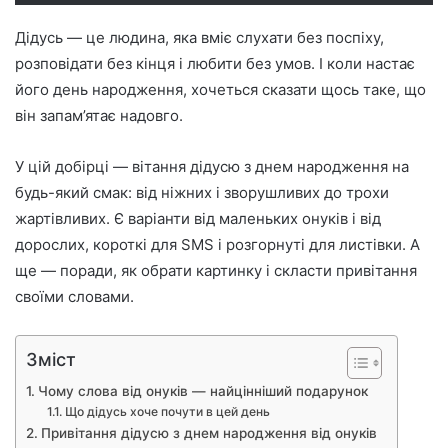
Дідусь — це людина, яка вміє слухати без поспіху,
розповідати без кінця і любити без умов. І коли настає
його день народження, хочеться сказати щось таке, що
він запам’ятає надовго.
У цій добірці — вітання дідусю з днем народження на
будь-який смак: від ніжних і зворушливих до трохи
жартівливих. Є варіанти від маленьких онуків і від
дорослих, короткі для SMS і розгорнуті для листівки. А
ще — поради, як обрати картинку і скласти привітання
своїми словами.
Зміст
Чому слова від онуків — найцінніший подарунок
Що дідусь хоче почути в цей день
Привітання дідусю з днем народження від онуків