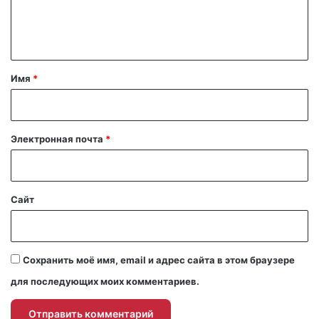
е
н
т
а
Имя
*
р
и
й
Электронная почта
*
*
Сайт
Сохранить моё имя, email и адрес сайта в этом браузере
для последующих моих комментариев.