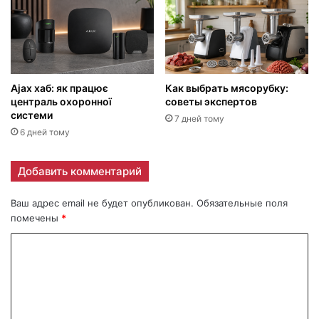
Ajax хаб: як працює
Как выбрать мясорубку:
централь охоронної
советы экспертов
системи
7 дней тому
6 дней тому
Добавить комментарий
Ваш адрес email не будет опубликован.
Обязательные поля
помечены
*
К
о
м
м