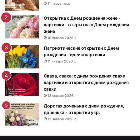
к
11 часов тому
и
с
Открытка с Днем рождения жене -
Д
картинки - открытка с Днем рождения
н
жене
е
10 января 2026 г.
м
Патриотические открытки с Днем
р
рождения - идеи и картинки
о
ж
11 января 2026 г.
д
е
Сваха, сваха: с днем рождения свахе
н
картинки и открытки с днем рождения
и
свахи
я
12 января 2026 г.
м
Дорогая доченька с днем рождения,
у
доченька - открытки укр.
ж
13 января 2026 г.
ч
и
н