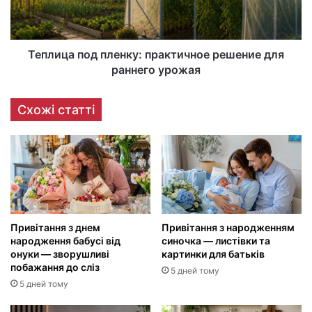
Теплица под пленку: практичное решение для
раннего урожая
Схожі статті
Привітання з днем
Привітання з народженням
народження бабусі від
синочка — листівки та
онуки — зворушливі
картинки для батьків
побажання до сліз
5 дней тому
5 дней тому