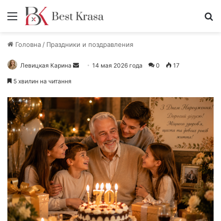
Меню
П
Головна
/
Праздники и поздравления
Левицкая Карина
О
14 мая 2026 года
0
17
т
5 хвилин на читання
п
р
а
в
и
т
ь
п
и
с
ь
м