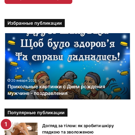
Избранные публикации
П
р
и
к
о
л
ь
н
20 января 2026 г.
Прикольные картинки с Днем рождения
ы
мужчине - поздравления
е
к
а
р
Популярные публикации
т
и
Догляд за тілом: як зробити шкіру
н
гладкою та зволоженою