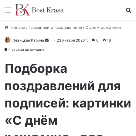
Меню
П
Головна
/
Праздники и поздравления
/
С днем рождения
Левицкая Карина
О
23 января 2026 г.
0
18
т
3 хвилин на читання
п
р
Подборка
а
в
поздравлений для
и
т
подписей: картинки
ь
п
и
«С днём
с
ь
м