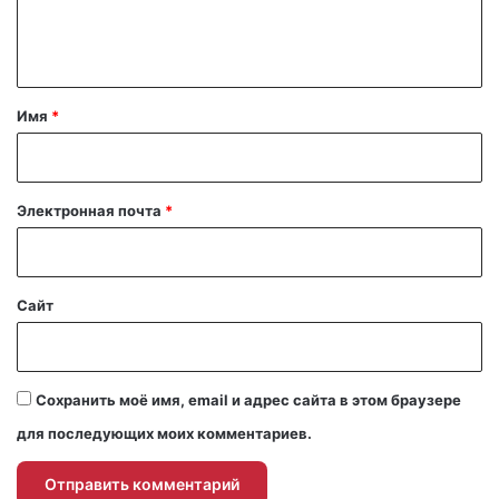
е
н
т
а
Имя
*
р
и
й
Электронная почта
*
*
Сайт
Сохранить моё имя, email и адрес сайта в этом браузере
для последующих моих комментариев.