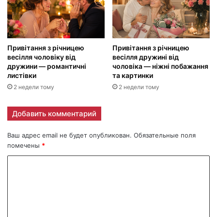
Привітання з річницею
Привітання з річницею
весілля чоловіку від
весілля дружині від
дружини — романтичні
чоловіка — ніжні побажання
листівки
та картинки
2 недели тому
2 недели тому
Добавить комментарий
Ваш адрес email не будет опубликован.
Обязательные поля
помечены
*
К
о
м
м