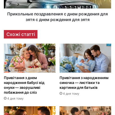
Прикольные поздравления с днем рождения для
зятя с днем рождения для зятя
Схожі статті
Привітання з днем
Привітання з народженням
народження бабусі від
синочка — листівки та
онуки — зворушливі
картинки для батьків
побажання до сліз
4 дня тому
4 дня тому