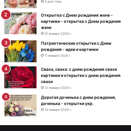
к
4 дня тому
и
с
Открытка с Днем рождения жене -
Д
картинки - открытка с Днем рождения
н
жене
е
10 января 2026 г.
м
Патриотические открытки с Днем
р
рождения - идеи и картинки
о
ж
11 января 2026 г.
д
е
Сваха, сваха: с днем рождения свахе
н
картинки и открытки с днем рождения
и
свахи
я
12 января 2026 г.
м
Дорогая доченька с днем рождения,
у
доченька - открытки укр.
ж
13 января 2026 г.
ч
и
н
е