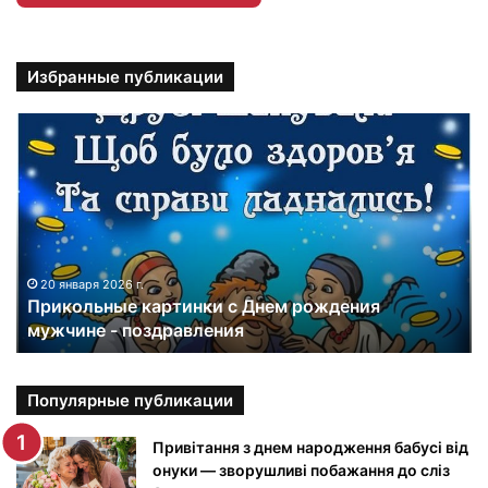
Избранные публикации
П
р
и
к
о
л
ь
н
20 января 2026 г.
Прикольные картинки с Днем рождения
ы
мужчине - поздравления
е
к
а
р
Популярные публикации
т
и
Привітання з днем народження бабусі від
н
онуки — зворушливі побажання до сліз