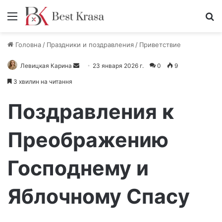
Меню
П
Головна
/
Праздники и поздравления
/
Приветствие
Левицкая Карина
О
23 января 2026 г.
0
9
т
3 хвилин на читання
п
р
Поздравления к
а
в
Преображению
и
т
Господнему и
ь
п
и
Яблочному Спасу
с
ь
м