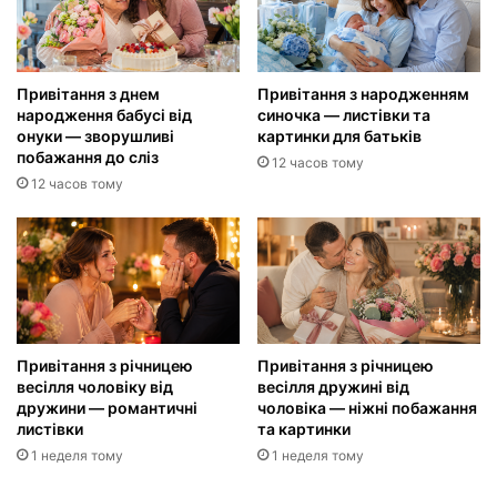
Привітання з днем
Привітання з народженням
народження бабусі від
синочка — листівки та
онуки — зворушливі
картинки для батьків
побажання до сліз
12 часов тому
12 часов тому
Привітання з річницею
Привітання з річницею
весілля чоловіку від
весілля дружині від
дружини — романтичні
чоловіка — ніжні побажання
листівки
та картинки
1 неделя тому
1 неделя тому