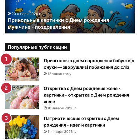
л
ь
н
20 января 2026 г.
Прикольные картинки с Днем рождения
ы
мужчине - поздравления
е
к
а
р
Популярные публикации
т
и
Привітання з днем народження бабусі від
н
онуки — зворушливі побажання до сліз
к
12 часов тому
и
с
Открытка с Днем рождения жене -
Д
картинки - открытка с Днем рождения
н
жене
е
10 января 2026 г.
м
Патриотические открытки с Днем
р
рождения - идеи и картинки
о
ж
11 января 2026 г.
д