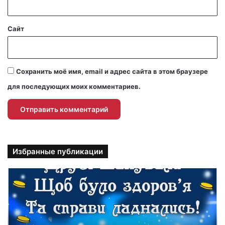
*
Сайт
Сохранить моё имя, email и адрес сайта в этом браузере
для последующих моих комментариев.
Избранные публикации
П
р
и
к
о