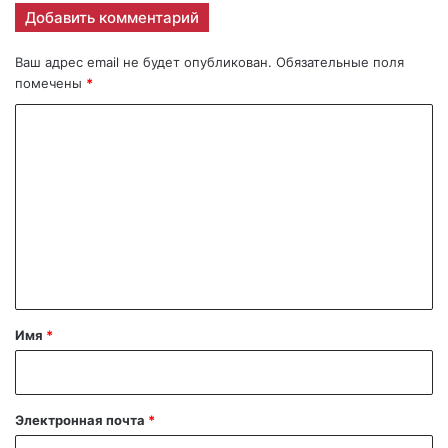
Добавить комментарий
Ваш адрес email не будет опубликован.
Обязательные поля
помечены
*
К
о
м
м
е
н
т
а
Имя
*
р
и
й
Электронная почта
*